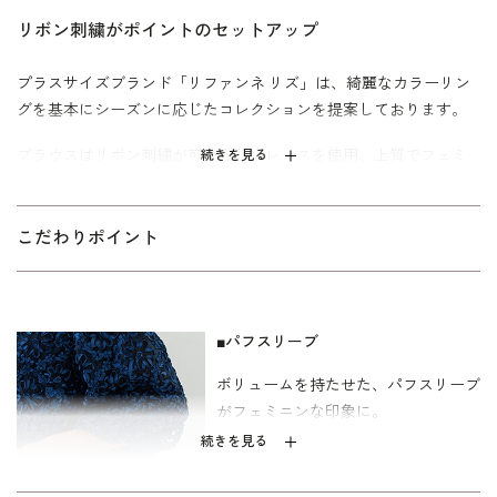
リボン刺繍がポイントのセットアップ
プラスサイズブランド「リファンネ リズ」は、綺麗なカラーリン
グを基本にシーズンに応じたコレクションを提案しております。
ブラウスはリボン刺繍が可愛らしいレースを使用、上質でフェミ
続きを見る
ニンな雰囲気を演出。 お腹やヒップが隠れる長めの着丈がポイン
トです。
こだわりポイント
パンツは程よいストレッチ素材とウエスト背面のゴム仕様で楽に
着用できます。 足のラインを拾い過ぎないテーパードデザイン。
動きやすさも重視しました。
■パフスリーブ
結婚式やお食事会などにおすすめ。ブラウス・パンツそれぞれ単
品でもコーディネートできます。 「ゆったり」に比べてウエスト
ボリュームを持たせた、パフスリーブ
とヒップを中心にさらにゆとりを持たせたプラスサイズ。基準身
がフェミニンな印象に。
長は158cmです。
続きを見る
パンツのみ、ご家庭でお洗濯できるウォッシャブル。
ウォッシャブ