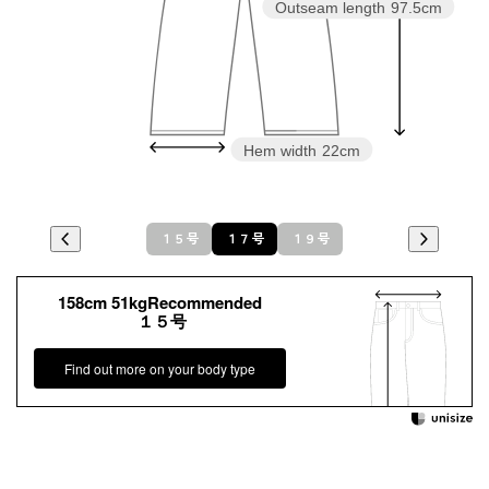
Outseam length
97.5cm
Hem width
22cm
１５号
１７号
１９号
158cm 51kgRecommended
１５号
Find out more on your body type