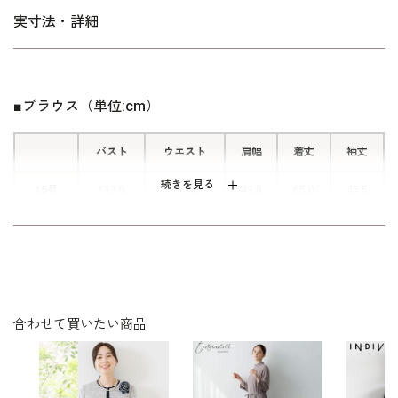
をご覧ください。
ルフォーマルのお洗濯方法
■便利なリボンファスナー
実寸法・詳細
背面には、着脱がしやすいリボンファ
スナーがついています。
■ブラウス（単位:cm）
バスト
ウエスト
肩幅
着丈
袖丈
続きを見る
15号
113.0
111.0
42.0
65.0
45.5
17号
118.0
116.0
43.0
65.5
45.5
19号
123.0
121.0
44.0
66.0
45.5
合わせて買いたい商品
表：ポリエステル100％
素材
裏：ポリエステル100％
洗濯方法：クリーニング