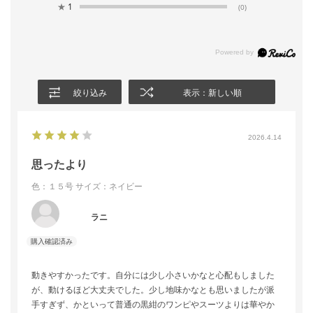
★
1
(0)
絞り込み
表示：新しい順
2026.4.14
思ったより
色：１５号
サイズ：ネイビー
ラニ
動きやすかったです。自分には少し小さいかなと心配もしました
が、動けるほど大丈夫でした。少し地味かなとも思いましたが派
手すぎず、かといって普通の黒紺のワンピやスーツよりは華やか