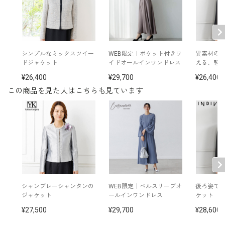
後ろファスナー（ファスナースライダー付き）
※モデル着用：
イヤリング /
5551335-10
その他
ネックレス /
5519810-10
ブローチ /
5553735-91
バッグ /
5522210-91
シンプルなミックスツイー
WEB限定｜ポケット付きワ
異素材の
※モデル：身長171cm 15号着用
ドジャケット
イドオールインワンドレス
える、軽
26,400
29,700
26,400
■パンツ（単位:cm）
この商品を見た人はこちらも見ています
ウエスト
ヒップ
着丈
裾幅
股下丈
15号
82.0
117.5
97.0
21.0
68.5
17号
86.0
121.5
97.5
22.0
69.0
19号
90.0
125.5
97.5
23.0
69.0
シャンブレーシャンタンの
WEB限定｜ベルスリーブオ
後ろ姿で
ジャケット
ールインワンドレス
ケット
27,500
29,700
28,600
ポリエステル100％
素材