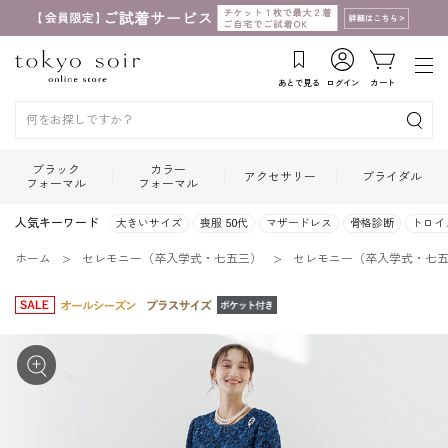
あとで見る
ログイン
カート
ブラック
カラー
アクセサリー
ブライダル
フォーマル
フォーマル
人気キーワード
大きいサイズ
喪服 50代
マザードレス
骨格診断
トロイ
ホーム
セレモニー（卒入学式・七五三）
セレモニー（卒入学式・七