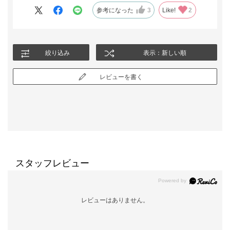
しょうか。最近ブーツカットがあまり販売されていませんね、求
参考になった
3
Like!
2
めています。ブラウスの着丈が長めなので、パンツがやや太目で
も隠れますので、OKということで。ちょっとお出かけであれば、
パンツは細めののびのびにかえてもいいなと思います！
絞り込み
表示：新しい順
レビューを書く
スタッフレビュー
レビューはありません。