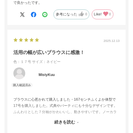
で良かったです。
参考になった
0
Like!
0
2025.12.13
活用の幅が広いブラウスに感激！
色：１７号
サイズ：ネイビー
MistyKuu
ブラウスに心惹かれて購入しました・167センチふくよか体型で
17号を購入しました。式典やパーティにも十分なデザインです。
ふんわりとした７分袖がかわいいし、動きやすいです。ノーカラ
ーの東京ソワールさんのジャケットを羽織っても、とってもきれ
続きを読む
いに着こなせます。
パンツは、友人にボンタンっぽいと言われましたが(笑)少し太いで