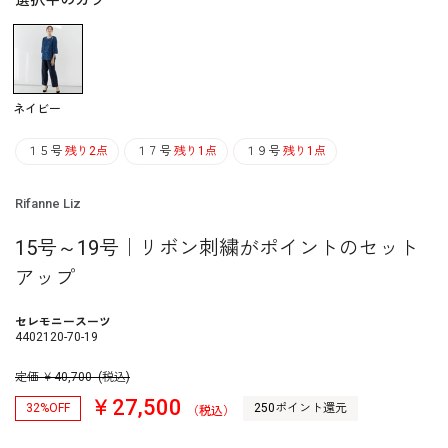
選択中のカラー
ネイビー
１５号
残り2点
１７号
残り1点
１９号
残り1点
Rifanne Liz
15号～19号｜リボン刺繍がポイントのセット
アップ
セレモニースーツ
4402120-70-19
定価
￥
40,700
(税込)
￥27,500
32%OFF
250ポイント還元
（税込）