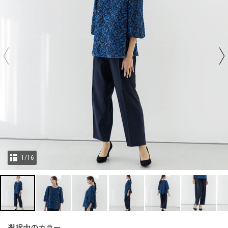
1
/
16