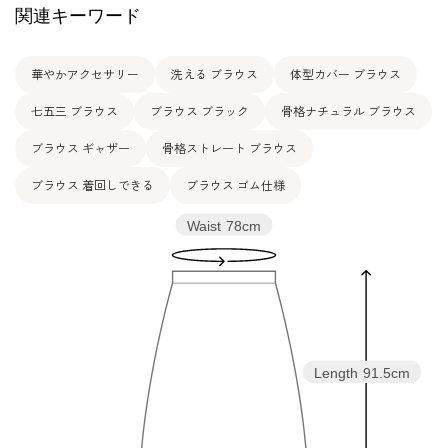
ツーピース（9枚目画像） /
4301920-99
関連キーワード
ネックレス・バッグ・靴 / 参考商品
※モデル：身長166cm 9号着用
華やかアクセサリー
洗える ブラウス
体型カバー ブラウス
七五三 ブラウス
ブラウス ブラック
骨格ナチュラル ブラウス
ブラウス ギャザー
骨格ストレート ブラウス
ブラウス 着回しできる
ブラウス ゴム仕様
Waist
78cm
Length
91.5cm