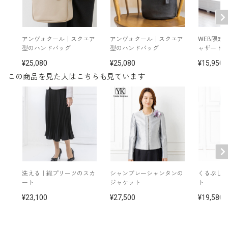
※モデル：身長166cm 9号着用
■スカート（単位:cm）
アンヴォクール｜スクエア
アンヴォクール｜スクエア
WEB限定
型のハンドバッグ
型のハンドバッグ
ャザード
ウエスト
ヒップ
着丈
25,080
25,080
15,950
この商品を見た人はこちらも見ています
9号
78.0
171.0
91.5
11号
81.0
174.0
92.0
表地：レーヨン74％ ナイロン26％（MONALISA PLAI
素材
N）
裏地：ポリエステル100％
洗える｜総プリーツのスカ
シャンブレーシャンタンの
くるぶし
ート
ジャケット
ト
洗濯方法：ご自宅で洗濯可
右脇ポケット付き
23,100
27,500
19,580
左脇ファスナー
後ろウエストゴム仕様
その他
※モデル着用：