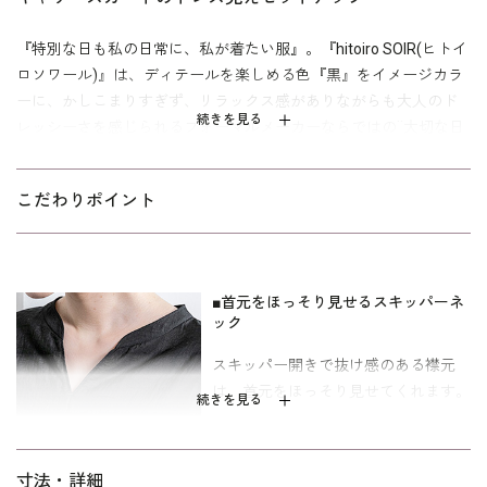
『特別な日も私の日常に、私が着たい服』。『hitoiro SOIR(ヒトイ
ロソワール)』は、ディテールを楽しめる色『黒』をイメージカラ
ーに、かしこまりすぎず、リラックス感がありながらも大人のド
続きを見る
レッシーさを感じられるフォーマルメーカーならではの¨大切な日
に着たい黒の洋服¨。
ドレス見えセットアップスタイル。折り紙風ボリュームスリーブ
こだわりポイント
のブラウスは、スキッパー開きで抜け感があります。 スカートは
ギャザーをたっぷり寄せた贅沢な分量感がポイント。お手持ちの
お洋服と組み合わせて着回せるのでコーディネートの幅も広がり
■首元をほっそり見せるスキッパーネ
ます。
ック
パールのネックレスを合わせれば、様々なオケージョンにも対応
スキッパー開きで抜け感のある襟元
できる便利なセットアップ。ご自宅でお洗濯もできます。 キャリ
は、首元をほっそり見せてくれます。
ア（30～40代）を中心とした、メリハリのあるボディラインの方
続きを見る
向けの「標準」パターンを使用しています。
■背面がゴム仕様のスカート
ご自宅でのお洗濯は
をご覧下さ
ウォッシャブルフォーマルのお洗濯方法
寸法・詳細