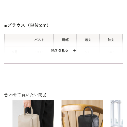
い。
ギャザーをたっぷり寄せたスカート
は、背面がゴム仕様になっており、リ
ラックスして着用できます。
■ブラウス（単位:cm）
バスト
肩幅
着丈
袖丈
続きを見る
9号
103.5
47.0
60.0
54.5
11号
107.5
48.0
60.5
55.0
表地：レーヨン74％ ナイロン26％（MONALISA PLAI
素材
N）
合わせて買いたい商品
裏地（キャミソール）：ポリエステル100％
洗濯方法：ご自宅で洗濯可
キャミソール付き
その他
※モデル着用：
ネックレス・靴・バッグ / 参考商品