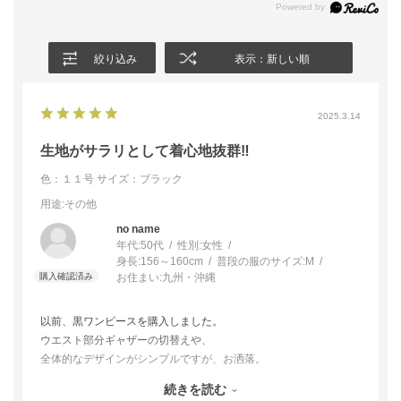
絞り込み
表示：新しい順
2025.3.14
生地がサラリとして着心地抜群‼️
色：１１号
サイズ：ブラック
用途
:その他
no name
年代:
50代
性別:
女性
身長:
156～160cm
普段の服のサイズ:
M
お住まい:
九州・沖縄
以前、黒ワンピースを購入しました。
ウエスト部分ギャザーの切替えや、
全体的なデザインがシンプルですが、お洒落。
また着心地もとても良かったので、
続きを読む
2着目に、このツーピースを購入しました。