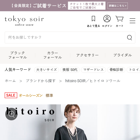
あとで見る
ログイン
カート
ブラック
カラー
アクセサリー
ブライダル
フォーマル
フォーマル
人気キーワード
大きいサイズ
喪服 50代
マザードレス
骨格診断
トロイ
ホーム
ブランドから探す
hitoiro SOIR／ヒトイロ ソワール