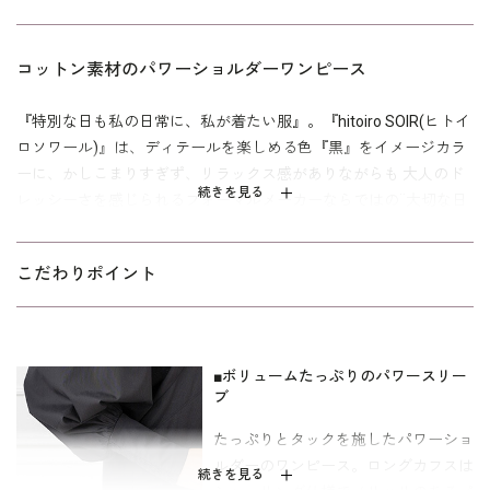
コットン素材のパワーショルダーワンピース
『特別な日も私の日常に、私が着たい服』。『hitoiro SOIR(ヒトイ
ロソワール)』は、ディテールを楽しめる色『黒』をイメージカラ
ーに、かしこまりすぎず、リラックス感がありながらも 大人のド
続きを見る
レッシーさを感じられるフォーマルメーカーならではの¨大切な日
に着たい黒の洋服¨。
たっぷりとタックを施したパワーショルダーのワンピース。ロン
こだわりポイント
グカフスはシャーリング仕様でメリハリのあるパフスリーブに。
そのシルエットはクラシカルでもありモードな雰囲気の着こなし
になります。ぱっと目をひくおしゃれなデザイン。また、肩まわ
■ボリュームたっぷりのパワースリー
りにゆとりをとったデザインのため、動きやすい仕様となってい
ブ
ます。おしゃれでありながら楽な着心地も味わえます。
たっぷりとタックを施したパワーショ
表地は着心地のよいコットン素材。結婚式やパーティー、七五
ルダーのワンピース。ロングカフスは
三、お食事会など、様々なオケージョンに対応できるマルチオケ
続きを見る