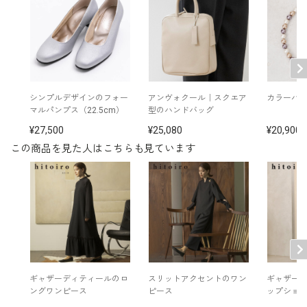
後ろファスナー
両脇ポケット
その他
※モデル着用：
イヤリング /
5551991-10
※モデル：身長168cm 9号着用
シンプルデザインのフォー
アンヴォクール｜スクエア
カラーパ
マルパンプス（22.5cm）
型のハンドバッグ
27,500
25,080
20,900
この商品を見た人はこちらも見ています
ギャザーディティールのロ
スリットアクセントのワン
ギャザー
ングワンピース
ピース
ップショ