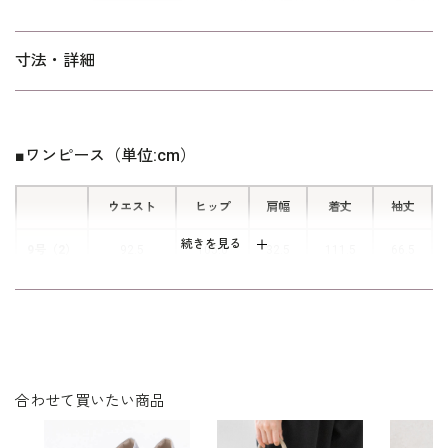
シャーリング仕様でメリハリのあるパ
ージョンワンピース。 キャリア（30～40代）を中心とした、メリ
フスリーブに。
ハリのあるボディラインの方向けの「標準」パターンを使用して
います。ご自宅でのお洗濯は
を
寸法・詳細
ウォッシャブルフォーマルのお洗濯方法
■ゆとりとった肩まわり
ご覧下さい。
肩まわりにゆとりをとったデザインの
ため、動きやすい仕様となっていま
■ワンピース（単位:cm）
す。おしゃれでありながら楽な着心地
も味わえます。
ウエスト
ヒップ
肩幅
着丈
袖丈
続きを見る
9号（2）
92.5
105.0
32.5
111.5
66.5
11号
96.5
109.0
33.0
112.5
67.0
（3）
表地：綿100％（SOMELOSコットン）
素材
合わせて買いたい商品
裏地：ポリエステル100％
洗濯方法：ご自宅で洗濯可