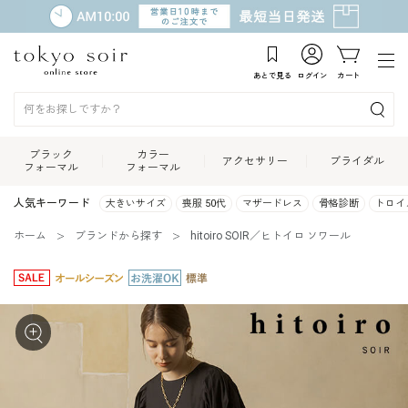
あとで見る
ログイン
カート
ブラック
カラー
アクセサリー
ブライダル
フォーマル
フォーマル
人気キーワード
大きいサイズ
喪服 50代
マザードレス
骨格診断
トロイ
ホーム
ブランドから探す
hitoiro SOIR／ヒトイロ ソワール