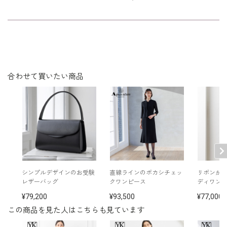
ポリエステル 31％
素材
切替 トリアセテート 85％
ポリエステル 15％
裏地 キュプラ 100％
洗濯方法：クリーニング
袖口スリット入り（折り返し可）
※モデル着用：
合わせて買いたい商品
その他
イヤリング /
5652897-10
ネックレス /
5619896-10
バッグ /
5626222-00
※モデル：身長172cm 9号着用
■ワンピース（単位:cm）
バスト
ウエスト
ヒップ
肩幅
着丈
袖丈
シンプルデザインのお受験
直線ラインのボカシチェッ
リボンが
レザーバッグ
クワンピース
ディワン
7号
90.0
75.0
94.5
37.5
108.5
47.5
79,200
93,500
77,000
9号
93.0
78.0
97.5
38.0
109.0
48.0
この商品を見た人はこちらも見ています