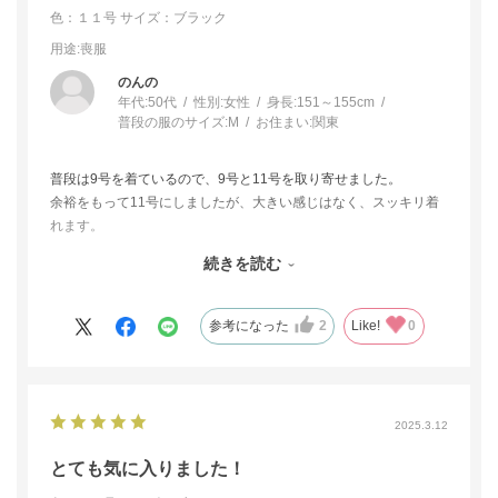
色：１１号
サイズ：ブラック
用途
:喪服
のんの
年代:
50代
性別:
女性
身長:
151～155cm
普段の服のサイズ:
M
お住まい:
関東
普段は9号を着ているので、9号と11号を取り寄せました。
余裕をもって11号にしましたが、大きい感じはなく、スッキリ着
れます。
生地に高級感があり、それだけでもう素敵。
続きを読む
襟のデザインもブランド感を感じられるし、ペプラムのおかげで
ウエストがくびれてスタイル良く見えます。
後ろ姿もさりげなく可愛いのもポイント高いです。
参考になった
2
Like!
0
お値段より高級感があります。大満足です。
2025.3.12
とても気に入りました！