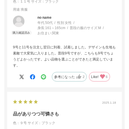
色：１１号
サイズ：ブラック
用途
:喪服
no name
年代:
50代
性別:
女性
身長:
161～165cm
普段の服のサイズ:
M
お住まい:
関東
9号と11号を注文し翌日に到着、試着しました。デザインも生地も
素敵で大変気に入りました。普段9号ですが、こちらも9号でちょ
うどよかったです。よい品物を選ぶことができたと満足していま
す。
参考になった
2
Like!
6
2025.1.18
品がありつつ可憐さも
色：９号
サイズ：ブラック