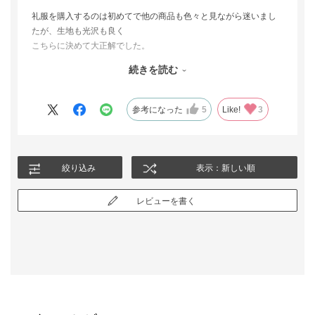
礼服を購入するのは初めてで他の商品も色々と見ながら迷いまし
たが、生地も光沢も良く
こちらに決めて大正解でした。
サイズも普段は９号サイズを着ていますが少し太ったので疲れな
続きを読む
い様にゆったり目を選びました。
礼服はみんな黒で一緒になってしまいますので生地、光沢、デザ
インが大切だと思いました。
参考になった
5
Like!
3
絞り込み
表示：新しい順
レビューを書く