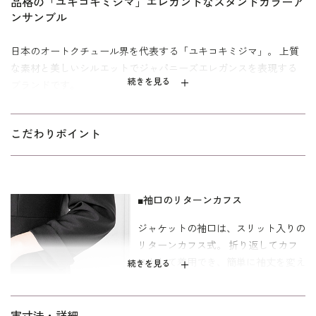
品格の「ユキコキミジマ」エレガントなスタンドカラーア
ンサンブル
日本のオートクチュール界を代表する「ユキコキミジマ」。 上質
な素材と美しいシルエットでジャパニーズエレガンスを表現する
続きを見る
ブランドです。
ペプラムが印象的なスタンドカラーのジャケットと、同じくペプ
ラム使いのスーツのように見えるワンピースを組み合わせたアン
こだわりポイント
サンブル。 襟ぐりにサテンバイヤスを挟み込んだスタンドカラー
は、首元の気になる部分をさりげなくカバーしつつ、すっきりと
見えるデザイン。ウエストから裾への部分がふわっと広がったペ
プラムは、優美な効果をねらうとともにウエストの細さを強調す
■袖口のリターンカフス
る効果があります。 ワンピースはセットアップに見える１枚仕立
ジャケットの袖口は、スリット入りの
てのトリックワンピース。左胸部分に隠しファスナーがある前開
リターンカフス式。 折り返してカフ
きです。袖の内側にスリットが4㎝ほど入っているので、腕が動か
スとして着用でき、簡単に袖丈を変え
続きを見る
しやすい仕様となっています。
られます。 袖が長めに感じる方には
お直し不要でおしゃれに着こなせるデ
スカート部分はフレアーのシルエットがエレガント。濃染加工に
ザインです。
よる深い漆黒で、通年着用可能。シンプルでオーソドックスなデ