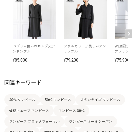
11号
97.0
82.0
101.5
38.5
110.0
48.5
13号
101.0
86.0
105.5
39.0
111.0
49.0
15号
106.0
91.0
110.5
40.0
111.5
49.0
ペプラム使いのロング丈ア
フリルカラーが美しいアン
WEB限定
表地 トリアセテート 69％
ンサンブル
サンブル
アンサン
ポリエステル 31％
85,800
切替 トリアセテート 85％
79,200
75,900
素材
ポリエステル 15％
裏地 上身頃 ポリエステル100％
スカート部分 キュプラ100％
関連キーワード
洗濯方法：クリーニング
その他
フロントオープンタイプ
40代 ワンピース
50代 ワンピース
大きいサイズ ワンピース
骨格ウェーブ ワンピース
ワンピース 30代
ワンピース ブラックフォーマル
ワンピース オールシーズン