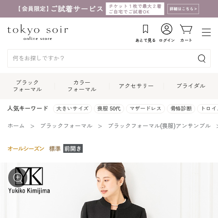
あとで見る
ログイン
カート
ブラック
カラー
アクセサリー
ブライダル
フォーマル
フォーマル
人気キーワード
大きいサイズ
喪服 50代
マザードレス
骨格診断
トロイ
ホーム
ブラックフォーマル
ブラックフォーマル(喪服)アンサンブル