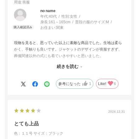
用途
:喪服
no name
年代:
40代
性別:
女性
身長:
161～165cm
普段の服のサイズ:
M
お住まい:
関東
現物を見ると、思っていた以上に素敵な商品でした。生地は柔ら
かく、手触りも良いです。ジャケットのデザインが喪服すぎず、
葬儀関連以外の式にも着ていきやすいと思いました。
少し細身の作りだったためサイズが合わず、1つ上げるか2つ上げ
続きを読む
るかかなり迷ったのですが、どちらも試着させていただくことが
でき、これからの自分のからだも考えて、2つ上げることにしまし
た。にもかかわらず、それほど違和感なく着られるのが嬉しいで
参考になった
1
Like!
6
す。
2024.12.31
とても上品
色：１１号
サイズ：ブラック