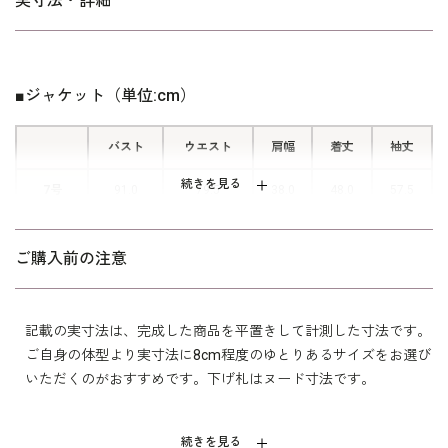
実寸法・詳細
ザインなので、喪服として安心してご着用いただけるブラックフ
ォーマルです。キャリア（30～40代）を中心とした、メリハリの
■脱ぎ着のしやすいフロントファスナ
ー
あるボディラインに合わせた寸法です。
■ジャケット（単位:cm）
ワンピースは左胸にファスナーがある
フロントファスナータイプ。 左側の
バスト
ウエスト
肩幅
着丈
袖丈
切り替え部分に隠しファスナーがある
ので、腕を後ろに回すことなく簡単に
続きを見る
7号
91.0
79.5
38.0
48.0
57.5
着替えられます。
9号
94.0
82.5
38.5
48.5
58.0
ご購入前の注意
11号
98.0
86.5
39.0
49.0
58.5
13号
102.0
90.5
39.5
49.5
59.0
記載の実寸法は、完成した商品を平置きして計測した寸法です。
ご自身の体型より実寸法に8cm程度のゆとりあるサイズをお選び
15号
107.0
95.5
40.5
50.0
59.0
いただくのがおすすめです。下げ札はヌード寸法です。
表地 トリアセテート 69％
続きを見る