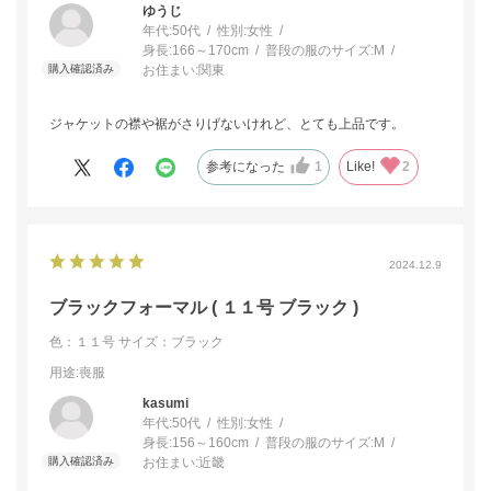
ゆうじ
年代:
50代
性別:
女性
身長:
166～170cm
普段の服のサイズ:
M
お住まい:
関東
ジャケットの襟や裾がさりげないけれど、とても上品です。
参考になった
1
Like!
2
2024.12.9
ブラックフォーマル ( １１号 ブラック )
色：１１号
サイズ：ブラック
用途
:喪服
kasumi
年代:
50代
性別:
女性
身長:
156～160cm
普段の服のサイズ:
M
お住まい:
近畿