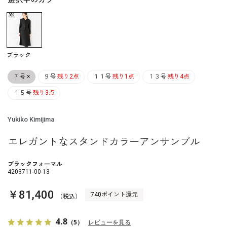
選択中のカラー
ブラック
７号
×
９号
残り2点
１１号
残り1点
１３号
残り4点
１５号
残り3点
Yukiko Kimijima
エレガントなスタンドカラーアンサンブル
ブラックフォーマル
4203711-00-13
￥81,400
740ポイント還元
（税込）
4.8
（5）
レビューを見る