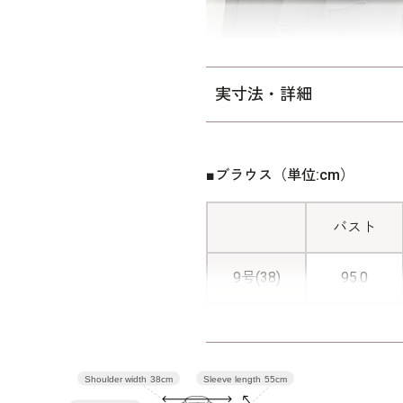
す。
ご自宅でのお洗濯は
ウォッシ
実寸法・詳細
■ブラウス（単位:cm）
バスト
9号(38)
95.0
13号(42)
103.0
Sleeve length
55cm
Shoulder width
38cm