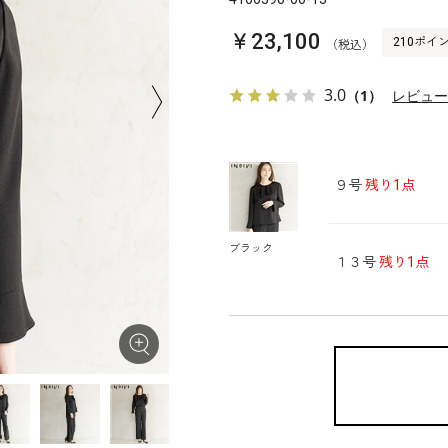
￥23,100
210ポイ
（税込）
3.0
（1）
レビュ
９号
残り1点
ブラック
１３号
残り1点