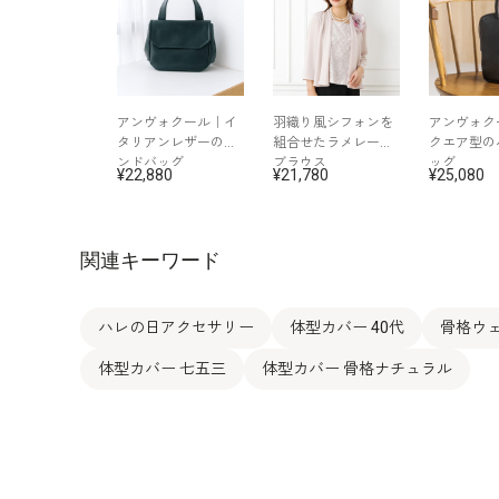
アンヴォクール｜イ
羽織り風シフォンを
アンヴォク
タリアンレザーのハ
組合せたラメレース
クエア型の
ンドバッグ
ブラウス
ッグ
22,880
21,780
25,080
関連キーワード
ハレの日アクセサリー
体型カバー 40代
骨格ウェ
体型カバー 七五三
体型カバー 骨格ナチュラル