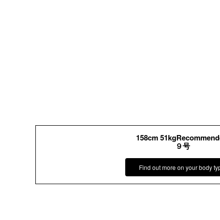
158cm 51kgRecommend
９号
Find out more on your body ty