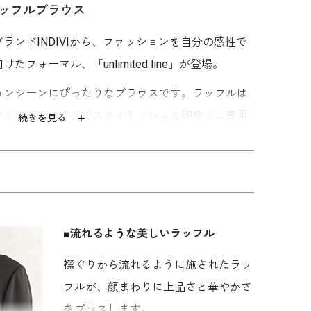
混ラッフルブラウス
ランドINDIVIから、ファッションを自分の感性で
フォーマル、「unlimited line」が登場。
クス
シャンブレーシャン
フレア袖のケープ付
ドロップショルダー
ット
タンのジャケット
きワンピース
のシンプルジャケッ
ョンシーンにぴったりなブラウスです。ラッフルは
ト
27,500
20,790
18,700
いるので、甘すぎずスタイリッシュな印象でご着用
続きを見る
セテート特有の上品な光沢と美しいドレープ感のあ
を使用。高級感がありながら、シワになりにくく、
も OUTで着てもスタイリングが決まる丈感でお作り
の2色。ブラックはコーディネートアイテムをブラ
■流れるような美しいラッフル
や家族葬、法事などの喪のシーンにおすすめです。
襟ぐりから流れるように施されたラッ
用いただけます。キャリア（30～40代）を中心と
フルが、顔まわりに上品さと華やかさ
ラインの方向けの「標準」パターンを使用していま
をプラスします。