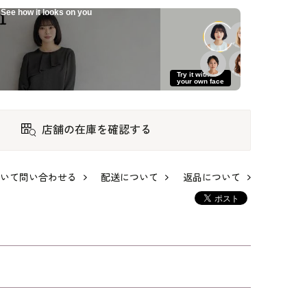
See how it looks on you
Try it with
your own face
店舗の在庫を確認する
いて問い合わせる
配送について
返品について
トの
コードレースの華
洗える｜ストレッチ
洗える｜ストレッチ
トア
ぎセットアップドレ
ツイルのジレ
ツイルのジレ
ス
23,100
18,700
18,700