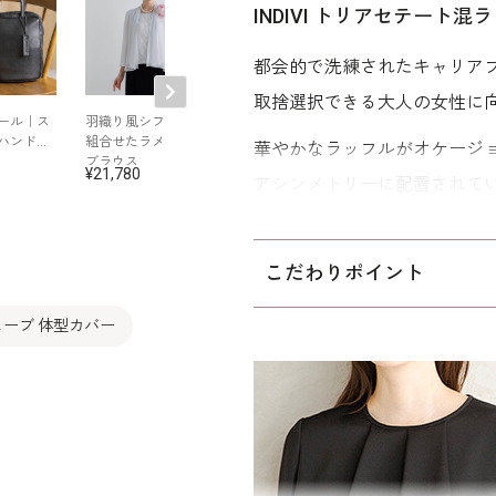
INDIVI トリアセテート
都会的で洗練されたキャリアブ
取捨選択できる大人の女性に向けた
ール｜ス
羽織り風シフォンを
コットン素材のパワ
シンプルなミッ
ハンドバ
組合せたラメレース
ーショルダーワンピ
ツイードジャケ
華やかなラッフルがオケージ
ブラウス
ース
21,780
24,750
26,400
アシンメトリーに配置されて
いただけます。素材はトリア
るバックサテンジョーゼット
こだわりポイント
軽やかな素材感です。INして
しています。
ーブ 体型カバー
カラーはブラックとホワイト
ックでまとめて、お別れの会
もちろん普段使いとしてもご着
した、メリハリのあるボディ