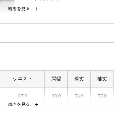
続きを見る
ャブルフォーマルのお洗濯方法
をご覧下さい。
■トリアセテート混のバックサテンジ
ョーゼット
上品な光沢と美しいドレープ感が特徴
のバックサテンジョーゼットを使用し
ています。トリアセテート混素材です
ウエスト
肩幅
着丈
袖丈
ので肌触りがよく、長時間着用しても
快適。カジュアル見えしないので、ビ
97.0
38.0
56.0
55.0
続きを見る
ジネスシーンからフォーマルまで様々
105.0
39.0
57.0
56.0
な場面で活躍できる1着です。