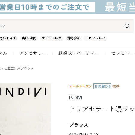
きいサイズ
喪服 50代
マザードレス
骨格診断
トロイメレイ
マル
アクセサリー
結婚式・パーティー
セレモニー
式・七五三）用ブラウス
INDIVI
トリアセテート混ラ
ブラウス
4106390-00-13