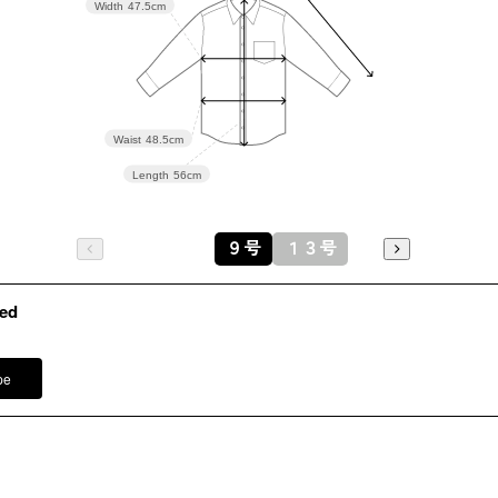
表地：トリ
Width
47.5cm
素材
N）
裏地：無
洗濯方法
Waist
48.5cm
後ろファ
Length
56cm
※モデル
その他
パンツ /
4
ジャケット
９号
１３号
バッグ /
5
※モデル：
ed
pe