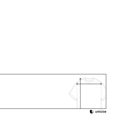
アセテート77％ ポリエステル23％（HELDI
し
：ご自宅で洗濯可
スナー
着用：
107390-00
 /
4110391-00
220131-00
身長165cm 9号着用