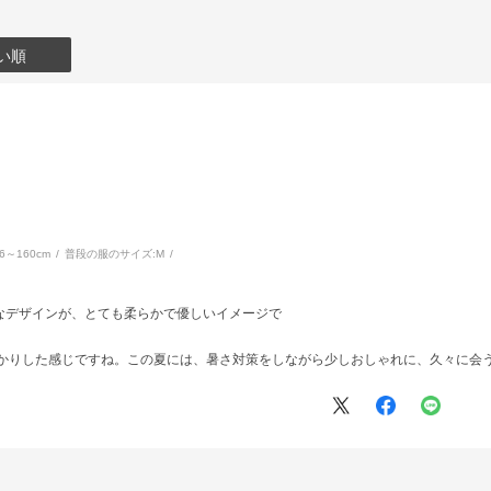
い順
56～160cm
普段の服のサイズ:
M
なデザインが、とても柔らかで優しいイメージで
っかりした感じですね。この夏には、暑さ対策をしながら少しおしゃれに、久々に会