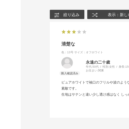
絞り込み
表示：新し
清楚な
色：13号
サイズ：オフホワイト
永遠の二十歳
年代:
50代
性別:
女性
身長:
1
お住まい:
関東
ピュアホワイトで袖口のフリルや波のよう
素敵です。
生地はサテンと違い少し透け感はなく し