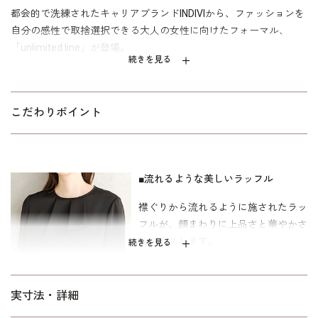
都会的で洗練されたキャリアブランドINDIVIから、ファッションを
自分の感性で取捨選択できる大人の女性に向けたフォーマル、
「unlimited line」が登場。
続きを見る
華やかなラッフルがオケージョンシーンにぴったりなブラウスで
す。ラッフルはアシンメトリーに配置されているので、甘すぎず
スタイリッシュな印象でご着用いただけます。素材はトリアセテ
こだわりポイント
ート特有の上品な光沢と美しいドレープ感のあるバックサテンジ
ョーゼットを使用。高級感がありながら、シワになりにくく、軽
かな素材感です。INしても OUTで着てもスタイリングが決まる
■流れるような美しいラッフル
丈感でお作りしています。
襟ぐりから流れるように施されたラッ
カラーはブラックとホワイトの2色。ブラックはコーディネートア
フルが、顔まわりに上品さと華やかさ
イテムをブラックでまとめて、お別れの会や家族葬、法事などの
をプラスします。
喪のシーンにおすすめです。もちろん普段使いとしてもご着用い
続きを見る
ただけます。キャリア（30～40代）を中心とした、メリハリのあ
るボディラインの方向けの「標準」パターンを使用しています。
■トリアセテート混のバックサテンジ
実寸法・詳細
ョーゼット
ご自宅でのお洗濯は
をご覧下さ
ウォッシャブルフォーマルのお洗濯方法