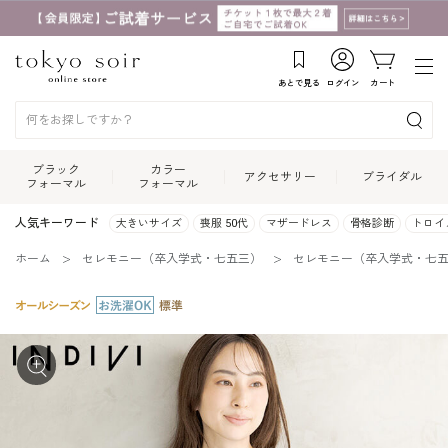
あとで見る
ログイン
カート
ブラック
カラー
アクセサリー
ブライダル
フォーマル
フォーマル
人気キーワード
大きいサイズ
喪服 50代
マザードレス
骨格診断
トロイ
ホーム
セレモニー（卒入学式・七五三）
セレモニー（卒入学式・七