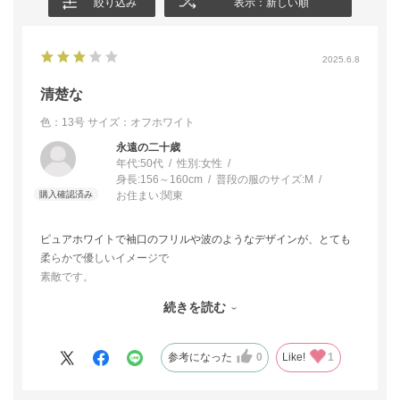
絞り込み
表示：新しい順
2025.6.8
清楚な
色：13号
サイズ：オフホワイト
永遠の二十歳
年代:
50代
性別:
女性
身長:
156～160cm
普段の服のサイズ:
M
お住まい:
関東
ピュアホワイトで袖口のフリルや波のようなデザインが、とても
柔らかで優しいイメージで
素敵です。
生地はサテンと違い少し透け感はなく しっかりした感じですね。
続きを読む
この夏には、暑さ対策をしながら少しおしゃれに、久々に会う旧
友とランチに着ていこうと思います
参考になった
0
Like!
1