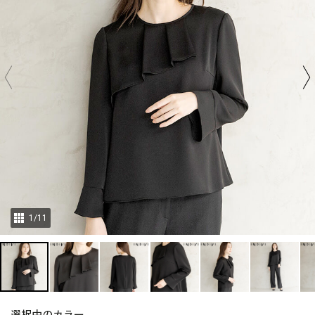
1
/
11