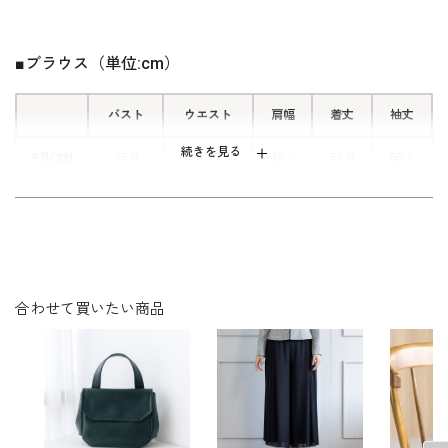
い。
上品な光沢と美しいドレープ感が特徴
のバックサテンジョーゼットを使用し
ています。トリアセテート混素材です
■ブラウス（単位:cm）
ので肌触りがよく、長時間着用しても
快適。カジュアル見えしないので、ビ
バスト
ウエスト
肩幅
着丈
袖丈
ジネスシーンからフォーマルまで様々
続きを見る
な場面で活躍できる1着です。
9号(38)
95.0
97.0
38.0
56.0
55.0
13号(42)
103.0
105.0
39.0
57.0
56.0
表地：トリアセテート77％ ポリエステル23％（HELDI
素材
N）
合わせて買いたい商品
裏地：無し
洗濯方法：ご自宅で洗濯可
後ろファスナー
※モデル着用：
その他
パンツ /
4107390-00
ジャケット /
4110391-00
バッグ /
5220131-00