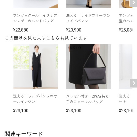
※モデル：身長165cm 9号着用
アンヴォクール｜イタリア
洗える｜サイドプリーツの
アンヴォ
ンレザーのハンドバッグ
ワイドパンツ
型のハン
22,880
20,900
25,080
この商品を見た人はこちらも見ています
洗える｜ラップパンツのオ
タッセル付き、2WAY持ち
洗える｜
ールインワン
手のフォーマルバッグ
ート
23,100
23,100
23,100
関連キーワード