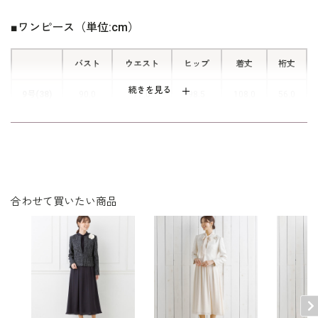
を出したジャガード。少し大きめな花
■ワンピース（単位:cm）
柄を織り組織により幾何風に仕上げて
いるので、甘すぎず大人も着やすいデ
バスト
ウエスト
ザイン。
ヒップ
着丈
裄丈
続きを見る
9号(38)
90.0
77.0
98.5
108.0
56.0
11号(40)
94.0
81.0
102.5
109.0
56.5
表地：ポリエステル94％ ナイロン6％（3Dアステカフ
素材
ラワー）
合わせて買いたい商品
裏地：ポリエステル100％
洗濯方法：クリーニング
後ろファスナー
※裄丈：首の後ろ付け根部分から肩先の中心を通って袖
その他
口までの長さ
※モデル着用：
コート /
4109390-00
※モデル：身長165cm 9号着用