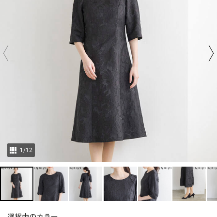
1
/
12