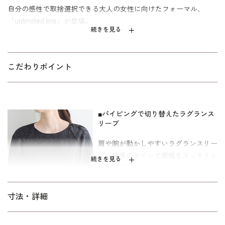
自分の感性で取捨選択できる大人の女性に向けたフォーマル、
「unlimited line」が登場。
続きを見る
美しい光沢のフラワージャカードが華やかな印象のワンピース。
花柄は直線的な幾何風に仕上げているので、甘すぎず大人の女性
も着やすいデザインが魅力です。スカート裾に向かって緩やかに
こだわりポイント
広がるAラインはフレア感が美しく、スタイルアップ効果を叶えま
す。ラグランスリーブには同系色のパイピングディティールを施
し、シャープなアクセントに。 結婚式やパーティなどのオケージ
■パイピングで切り替えたラグランス
ョンシーンから、デイリー使いまで幅広く活躍できる1着です。
リーブ
キャリア（30～40代）を中心とした、メリハリのあるボディライ
肩や腕が動かしやすいラグランスリー
ンの方向けの「標準」パターンを使用しています。
ブ。縦長のラインで肩幅をスッキリと
続きを見る
した印象にみせてくれます。
■立体的な表面感のフラワージャカー
寸法・詳細
ド
花の輪郭に合わせてしっかりと凹凸感