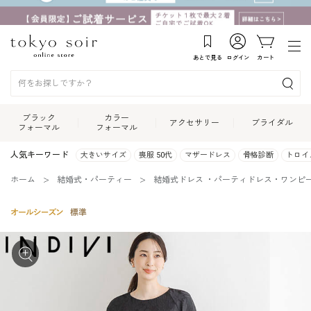
あとで見る
ログイン
カート
ブラック
カラー
アクセサリー
ブライダル
フォーマル
フォーマル
人気キーワード
大きいサイズ
喪服 50代
マザードレス
骨格診断
トロイ
ホーム
結婚式・パーティー
結婚式ドレス ・パーティドレス・ワンピ