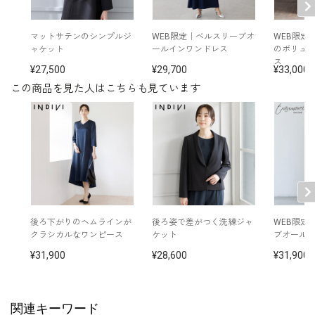
マットサテンのシンプルジ
WEB限定｜ベルスリーブオ
WEB限定
ャケット
ールインワンドレス
のボリュ
ス
27,500
29,700
33,000
この商品を見た人はこちらも見ています
後ろ下がりのヘムラインが
後ろ姿で差がつく洗練ジャ
WEB限定
クラシカルなワンピース
ケット
ブオール
31,900
28,600
31,900
関連キーワード