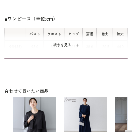
カルで女性らしい印象に。
選びいただくのがおすすめです。
■ワンピース（単位:cm）
バスト
ウエスト
ヒップ
肩幅
着丈
袖丈
続きを見る
9号(38)
93.0
85.0
106.0
38.0
120.5
44.0
13号(42)
101.0
93.0
114.0
39.0
122.5
45.0
表地 アクリル 91％
素材
ポリエステル9％
合わせて買いたい商品
裏地 ポリエステル100％
洗濯方法：クリーニング
後ろファスナー
その他
※モデル着用：
バッグ /
5220131-00
※モデル：身長165cm 9号着用