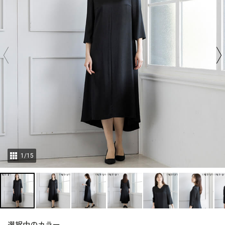
1
/
15