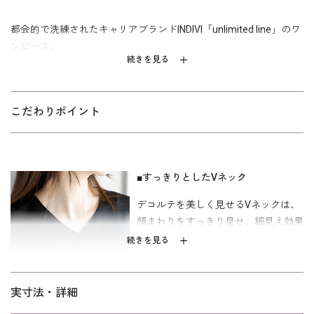
都会的で洗練されたキャリアブランドINDIVI「unlimited line」のワ
ンピース。
続きを見る
上品な光沢とストレッチ性を兼ね備えた表情豊かなサテン素材を
使用。すっきりとしたVネックがデコルテを美しく見せ、動くたび
に揺れる後ろ下がりのヘムラインがクラシカルな印象を演出しま
こだわりポイント
す。シンプルながらも洗練されたシルエットで、フォーマルにも
デイリーにも対応。軽やかな着心地と華やかさを両立した、大人
のためのエレガントワンピースです。
■すっきりとしたVネック
キャリア（30～40代）を中心とした、メリハリのあるボディライ
デコルテを美しく見せるVネックは、
ンの方向けの「標準」パターンを使用しています。
顔まわりをすっきり見せ、細見え効果
※パソコンのモニター環境やスマートフォンの機種・設定によっ
も。
続きを見る
て、商品の色味や素材感などが実物と異なって見える場合があり
ます。予めご了承くださいますようお願いいたします。
■後ろ下がりのヘムライン
実寸法・詳細
※記載の実寸法は、完成した商品を平置きして計測した寸法で
緩やかに流れるヘムラインが、クラシ
す。 ご自身の体型より実寸法に8cm程度のゆとりあるサイズをお