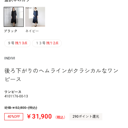
選択中のカラー
ブラック
ネイビー
９号
残り3点
１３号
残り2点
INDIVI
後ろ下がりのヘムラインがクラシカルなワン
ピース
ワンピース
4101176-00-13
定価
￥
52,800
(税込)
￥31,900
40%OFF
290ポイント還元
（税込）