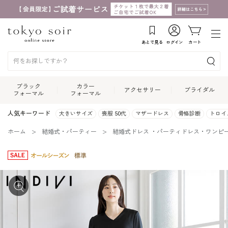
あとで見る
ログイン
カート
ブラック
カラー
アクセサリー
ブライダル
フォーマル
フォーマル
人気キーワード
大きいサイズ
喪服 50代
マザードレス
骨格診断
トロイ
ホーム
結婚式・パーティー
結婚式ドレス ・パーティドレス・ワンピ