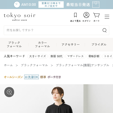
あとで見る
ログイン
カート
ブラック
カラー
アクセサリー
ブライダル
フォーマル
フォーマル
人気キーワード
大きいサイズ
喪服 50代
マザードレス
骨格診断
トロイ
ホーム
ブラックフォーマル
ブラックフォーマル(喪服)アンサンブル