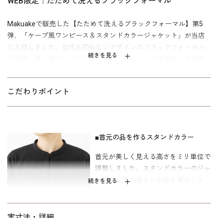
WEB限定｜たためて洗えるブラックフォーマル
Makuakeで販売した【たためて洗えるブラックフォーマル】第5
弾、「ケープ風ワンピース＆スタンドカラージャケット」が当店
に入荷しました。世代を問わないデザインのブラックフォーマル
続きを見る
は祖母、母、娘でシェアも可。社会人デビューする娘さんやお母
様へのプレゼントとしても最適です。
スタンドカラーのジャケットは落ち着きと気品を演出。短め丈で
こだわりポイント
縦長効果も抜群です。 ゆったりとしたドロップショルダーは動き
すく、フレア袖は腕から指先までを細く長くみせてくれるとこ
ろも、こだわりポイント。
■首元の品を作るスタンドカラー
ワンピースはクラシカルなボレロをケープ風にアレンジ。裾ライ
首元が美しく見える高さをミリ単位で
ンにフレアを効かせ大人のかわいさを表現しました。 前開きファ
調整しました。スタンドカラーのジャ
スナーやアームフリー仕様、両脇ポケットなど、着心地にもこだ
ケットは落ち着きと気品を演出しま
わっています。全ての女性をさりげなく、可愛らしく見せてしま
続きを見る
す。
う、大人かわいいブラックフォーマルが完成しました。
使用した素材は、フォーマルではめずらしいニット素材。伸びが
■袖ぐりのアームフリー仕様
実寸法・詳細