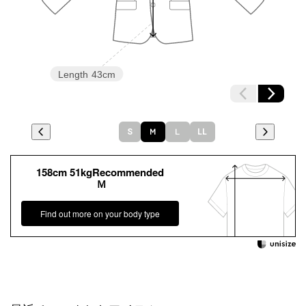
Length
43cm
S
Ｍ
Ｌ
LL
158cm 51kgRecommended
Ｍ
Find out more on your body type