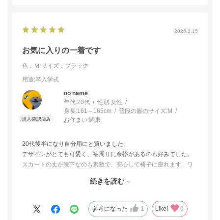
また、たためて持ち運べる点についても気に入っており、私は有
事の際必ず飛行機で移動することになるため大変助かる機能で
す。
2026.2.15
初めてブラックフォーマルを購入しましたが、ほどよく可愛らし
いデザインで大満足です。
お気に入りの一着です
同封されていたフォーマル小物のチェックリストもためになりま
色：Ｍ
サイズ：ブラック
した。
用途
:卒入学式
no name
年代:
20代
性別:
女性
身長:
161～165cm
普段の服のサイズ:
M
お住まい:
関東
20代後半になり自分用にと買いました。
デザインがとても可愛く、袖周りに余裕があるのも好みでした。
スカートの丈が膝下なのも素敵で、安心して椅子に座れます。ワ
ンピースはノースリーブになっているので、肩周りも動きやすく
続きを読む
着やすいと思います。周りの人からも好評で、本当に購入して良
かったです。多少体型が変わっても着続けられそうなデザインな
ので大切に使っていきたいと思います。
参考になった
1
Like!
0