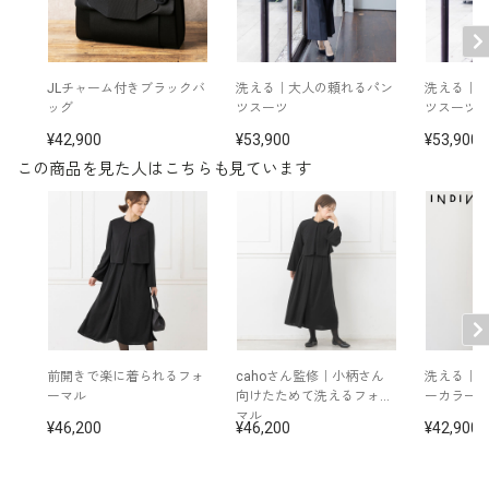
洗濯方法：ご自宅で洗濯可
その他
※モデル：身長166cm 9号着用
JLチャーム付きブラックバ
洗える｜大人の頼れるパン
洗える｜
■ワンピース（単位:cm）
ッグ
ツスーツ
ツスーツ
42,900
53,900
53,900
バス
ウエス
ヒッ
肩
袖
裄
着丈
この商品を見た人はこちらも見ています
ト
ト
プ
幅
丈
丈
52.
114.
30.
56.
5号(S)
88.5
75.5
137.5
5
0
5
5
53.
115.
31.
58.
9号(M)
94.5
81.5
143.5
5
0
5
0
102.
54.
117.
32.
59.
13号(L)
89.5
151.5
5
5
0
5
5
前開きで楽に着られるフォ
cahoさん監修｜小柄さん
洗える｜
ーマル
向けたためて洗えるフォー
ーカラー
112.
56.
118.
32.
60.
17号(LL)
99.5
161.5
5
マル
5
0
5
5
46,200
46,200
42,900