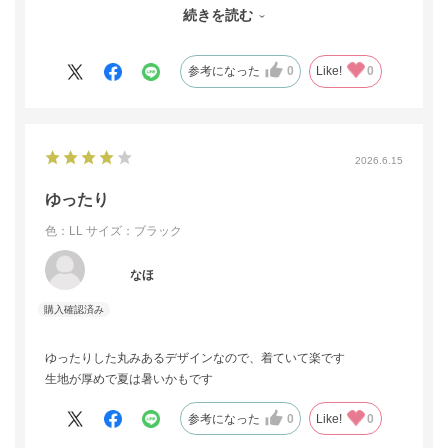
りっ子ではなくナチュラル系で大丈夫でした。おすすめされたM
続きを読む
サイズでは小さいのでは？と思ったのですがピッタリでした。
参考になった
0
Like!
0
2026.6.15
ゆったり
色：LL
サイズ：ブラック
なほ
ゆったりした丸みあるデザインなので、着ていて楽です
生地が厚めで夏は暑いかもです
参考になった
0
Like!
0