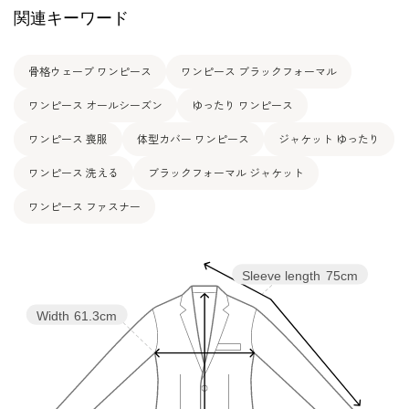
表地：ポリエステル100％
関連キーワード
素材
裏地：ポリエステル100％
洗濯方法：ご自宅で洗濯可
骨格ウェーブ ワンピース
ワンピース ブラックフォーマル
その他
フロントオープンタイプ
両脇ポケット
ワンピース オールシーズン
ゆったり ワンピース
ワンピース 喪服
体型カバー ワンピース
ジャケット ゆったり
ワンピース 洗える
ブラックフォーマル ジャケット
ワンピース ファスナー
Sleeve length
75cm
Width
61.3cm