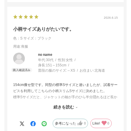
2026.6.15
小柄サイズありがたいです。
色：S
サイズ：ブラック
用途
:喪服
no name
年代:
30代
性別:
女性
身長:
151～155cm
普段の服のサイズ:
～XS
お住まい:
北海道
154cm痩せ型です。同型の標準Sサイズと迷いましたが、試着サー
ビスを利用してこちらの小柄スリムSサイズに決めました。
標準Sサイズだと、ジャケットの袖が手のひら半分隠れるほど長か
ったですが、小柄スリムSサイズでは手首までの長さでぴったりで
続きを読む
した。
ワンピースの方も、ふくらはぎの中間くらいの丈感でバランスよ
く着られました。（身長からして当然ですが、cahoさんのお写真
参考になった
0
Like!
0
より短めの丈感です。）