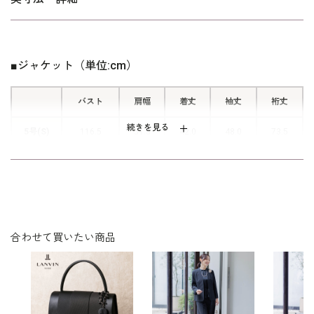
いいので着心地がよく、シワになりにくいので付属のポーチに畳
ケープ付きのワンピースは、脇部分を
んで入れることが可能です。
あえて縫わないアームフリーという仕
さらにはご自宅でのお洗濯も可能。詳細は
ウォッシャブルフォーマル
立て方を採用。 腕を上げてもつられ
■ジャケット（単位:cm）
をご覧下さい。
のお洗濯方法
てウエスト部分が上がることがないの
で、着やすくシルエットも美しいまま
小柄サイズはこちら
バスト
肩幅
着丈
袖丈
裄丈
です。
続きを見る
5号(S)
116.5
51.5
42.0
48.0
73.5
■着脱のしやすい前開きファスナー
9号(M)
122.5
52.5
43.0
49.0
75.0
前開きファスナーでストレスのなくお
1人でも楽に着脱が可能に。
13号(L)
130.5
53.5
44.0
50.0
76.5
17号(LL)
140.5
55.5
45.0
50.0
77.5
合わせて買いたい商品
表地：ポリエステル100％
素材
裏地：ポリエステル100％