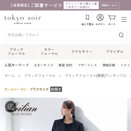
あとで見る
ログイン
カート
ブラック
カラー
アクセサリー
ブライダル
フォーマル
フォーマル
人気キーワード
大きいサイズ
喪服 50代
マザードレス
骨格診断
トロイ
ホーム
ブラックフォーマル
ブラックフォーマル(喪服)アンサンブル