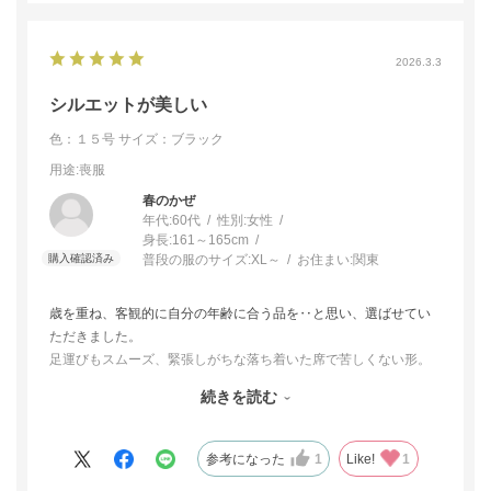
2026.3.3
シルエットが美しい
色：１５号
サイズ：ブラック
用途
:喪服
春のかぜ
年代:
60代
性別:
女性
身長:
161～165cm
普段の服のサイズ:
XL～
お住まい:
関東
歳を重ね、客観的に自分の年齢に合う品を‥と思い、選ばせてい
ただきました。
足運びもスムーズ、緊張しがちな落ち着いた席で苦しくない形。
そしてシルエットが大人の品位が感じられて美しい品で、大変気
続きを読む
に入りました。
今回は自宅で試着でき、返品可能な試着チケットを購入したおか
げで、サイズに悩んでいた私ですが、納得の品を購入できまし
参考になった
1
Like!
1
た。ありがとうございました。