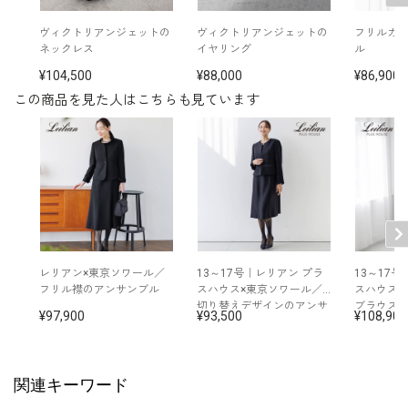
その他
※モデル着用：
え、高級感をプラスしました。スカー
ネックレス＋イヤリングセット /
5614990-10
ト部分はナチュラルなストレッチの縦
ヴィクトリアンジェットの
ヴィクトリアンジェットの
フリルカ
バッグ /
5624161-96
ネックレス
イヤリング
ル
※モデル：身長171cm 13号着用
二重織りで、楽に着用できます。
104,500
88,000
86,900
この商品を見た人はこちらも見ています
■着脱のしやすいワンピースの前開き
■ワンピース（単位:cm）
ファスナー
ワンピースの前開きファスナーで、ス
バスト
ウエスト
ヒップ
肩幅
着丈
袖丈
トレスのなくお一人でも楽に着脱が可
能。上品な見栄えと実用性を両立させ
13号
113.5
101.0
116.5
41.0
120.0
46.0
たデザインに仕上げました。
15号
118.5
106.0
121.5
42.0
120.5
46.0
■袖の長さを調節できるスリット仕様
レリアン×東京ソワール／
13～17号｜レリアン プラ
13～17
17号
123.5
111.0
126.5
43.0
121.0
46.0
フリル襟のアンサンブル
スハウス×東京ソワール／
スハウス×
ジャケットの袖口は長さを着用できる
切り替えデザインのアンサ
ブラウス
97,900
93,500
108,900
ンブル
ようスリット仕様に。折り返すことで
お好みの長さで着用いただけます。
表地：ポリエステル100％
見返し トリアセテート85％ ポリエステル1
素材
5％
関連キーワード
裏地：ポリエステル100％