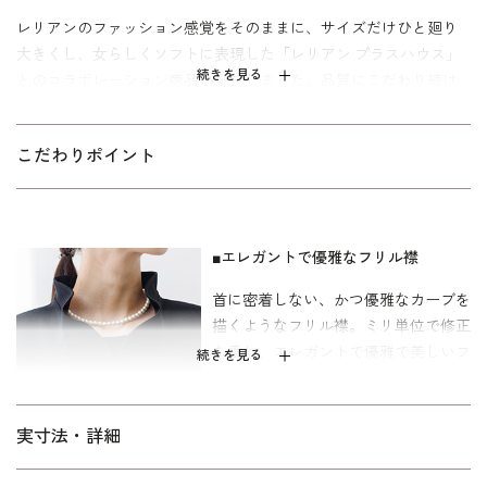
レリアンのファッション感覚をそのままに、サイズだけひと廻り
大きくし、女らしくソフトに表現した「レリアン プラスハウス」
続きを見る
とのコラボレーション商品が誕生しました。品質にこだわり続け
た２社からお届けする、甘すぎないフリルが大人の優雅さを纏わ
せるアンサンブル。
こだわりポイント
ジャケットは、フォーマルな装いの中にそっと華やぎを宿すフリ
ルデザイン。全体の柔らかな演出と首周りを優しく包み込むバラ
ンスをミリ単位で整えたフリル襟は、エレガントな雰囲気と機能
性を兼ね備えたデザインです。正面から背面にかけて、切り替え
■エレガントで優雅なフリル襟
を多くすることで、立体的な美しいシルエットになります。
首に密着しない、かつ優雅なカーブを
描くようなフリル襟。ミリ単位で修正
表地は、価値ある装いを表現するブッチャー素材を使用。上品な
を重ね、エレガントで優雅で美しいフ
織柄から生まれる品のある装いをお楽しみください。袖はスリッ
続きを見る
ォルムに仕上げました。
ト仕様で、折り返すことでお好みの長さで着用いただけます。
膝が隠れる長め着丈です。同じデザインのレギュラーサイズより
■美しいマーメイドライン
実寸法・詳細
も、更に全体的にゆとりを持たせたパターンで仕上げています。
ジャケット、ワンピース共にの濃染加工をしてる漆黒の生地を使
ワンピースのシルエットは緩やかに広