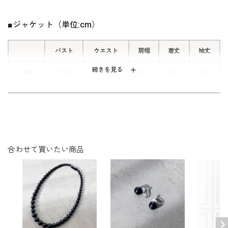
用。参列者としてはもちろんのこと、喪主やご親族の立場にもお
がるエレガントなマーメイドライン。
すすめできるブラックフォーマルです。
着丈を長めすることで、縦ライン強調
■ジャケット（単位:cm）
したすっきりシルエットです。
ワンピースのみ、ご家庭でお洗濯できるウォッシャブル。
ウォッシ
バスト
ウエスト
肩幅
着丈
袖丈
をご覧ください。
ャブルフォーマルのお洗濯方法
■ジャケットの素材
続きを見る
13号
113.0
103.5
41.5
56.0
60.0
レリアン（レギュラーサイズ）はこちら
一目見るだけで、上品さと価値を感じ
るブッチャー素材を使用。太い糸と細
15号
118.0
108.0
42.5
56.5
60.0
い糸をランダムに組み合わせた織り柄
は、表面感があり品のある装いに。伸
17号
123.0
113.0
43.5
57.0
60.0
びる糸を混ぜることでナチュラルなス
トレッチが効き、着やすさも兼ね備え
合わせて買いたい商品
ました。
表地：ポリエステル100％
見返し トリアセテート85％ ポリエステル1
素材
5％
■ワンピースの素材
裏地：ポリエステル100％
上身頃はさらっとした柔らかいタッチ
洗濯方法：クリーニング
のジョーゼットを使用。透けがなく上
袖口スリット入り（折り返し可）
品な印象に。襟ぐりはサテンで切り替
日本製