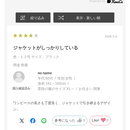
絞り込み
表示：新しい順
2026.3.4
ジャケットがしっかりしている
色：１３号
サイズ：ブラック
用途
:喪服
no name
年代:
60代
性別:
女性
身長:
161～165cm
普段の服のサイズ:
XL～
お住まい:
関東
ワンピースの長さも丁度良く、ジャケットで引き締まるデザイ
ン。
参考になった
0
Like!
0