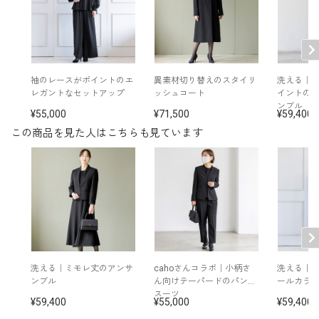
表地：ポリエステル100％（バーズアイ）
素材
裏地：ポリエステル100％
袖のレースがポイントのエ
異素材切り替えのスタイリ
洗える｜
洗濯方法：ご自宅で洗濯可
レガントなセットアップ
ッシュコート
イントの
袖口スリット入り（折り返し可）
ンブル
55,000
71,500
59,400
両側ポケット
※モデル着用：
この商品を見た人はこちらも見ています
イヤリング /
5652897-10
その他
ブラックバッグ /
5622427-00
ベージュバッグ /
5520385-31
ブローチ /
5553125-10
※ネックレス / cahoさん私物
※モデル：身長146cm 3号着用
■ワンピース（単位:cm）
洗える｜ミモレ丈のアンサ
cahoさんコラボ｜小柄さ
洗える｜
ンブル
ん向けテーパードのパンツ
ールカラ
バスト
ウエスト
ヒップ
肩幅
着丈
袖丈
スーツ
59,400
55,000
59,400
3号
81.5
66.0
87.0
35.0
103.5
38.5