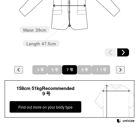
Waist
39cm
Length
47.5cm
３号
５号
７号
９号
１１号
１３号
158cm 51kgRecommended
９号
Find out more on your body type