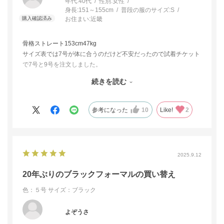
年代:
40代
性別:
女性
身長:
151～155cm
普段の服のサイズ:
S
お住まい:
近畿
骨格ストレート153cm47kg
サイズ表では7号が体に合うのだけど不安だったので試着チケット
で7号と9号を注文しました。
続きを読む
◯7号
ジャケット:ほどよくゆとりがありちょうど良くてシルエットとて
も綺麗。
参考になった
10
Like!
2
ワンピース:胸回りと袖の付け根が微妙にタイト。着脱もタイト。
ジャストサイズでシルエットが綺麗。
◯9号
2025.9.12
ジャケット:胸回りと腰回りが大きいのでダブつく。中に防寒着も
問題なく着られそう。
20年ぶりのブラックフォーマルの買い替え
ワンピース:大きすぎる事もなく普通に綺麗。動きやすく着脱も快
色：５号
サイズ：ブラック
適。
胸回りがタイトなのが気になり7号は返品して9号を購入しまし
よぞうさ
た。