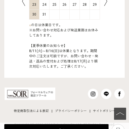
30
31
23
24
25
26
27
28
29
27
28
30
31
■
の日は休業日です。
※お問い合わせ対応および発送業務はお休み
しております。
【夏季休業のお知らせ】
8/11(火)～8/16(日)は休業となります。期間
中のご注文は可能ですが、お問い合わせ・発
送・返品の受付および処理は8/17(月)より順
次対応いたします。ご了承ください。
特定商取引法による表記
プライバシーポリシー
サイトポリシー
PAGE TO
Copyright (C) 2015-2024 Tokyo Soir Co ,Ltd. All Rights Reserved.
あ