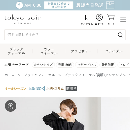
あとで見る
ログイン
カート
ブラック
カラー
アクセサリー
ブライダル
フォーマル
フォーマル
人気キーワード
大きいサイズ
喪服 50代
マザードレス
骨格診断
トロイ
ホーム
ブラックフォーマル
ブラックフォーマル(喪服)アンサンブル