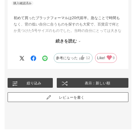
上半身華奢な人はいつものサイズで良いと思います。
初めて買ったブラックフォーマルは20代前半。急なことで時間も
私の体型では7号9号とも着丈がちょっと短く感じました。(若干浮
なく、背の低い自分に合うものを探すのも大変で、百貨店で何と
くイメージ)
か見つけた5号サイズのものでした。当時の自分にとっては大きな
袖丈はちょうど良くストレスフリー！今持っているゆったりとし
買い物でなかなか買い替えるタイミングなく過ごしていました
た大きな喪服はあまりにも不恰好だったのでコンパクトに仕上が
続きを読む
が、さすがに20年も経つとデザインも古く（分厚い肩パッドが入
って大変良かったです。
ってました）、スカート丈も短く今の年齢に合わなくてなってし
今後、小柄さん向けや標準サイズの喪服が増えるといいなと思い
まいました。そんな時に発売されたcahoさんコラボブラックフォ
ました。
参考になった
12
Like!
9
ーマル。スッキリとした長く使えそうなデザイン、小柄さんに合
わせたサイズ設計、東京ソワールさんという安心のブランド。イ
ンスタライブを見て「これだ！」と思い注文しました。実際着て
みると、ワンピースのシルエットが美しく、スカート丈も膝が隠
絞り込み
表示：新しい順
れてイメージ通りでした。ジャケットも肩幅にピッタリで、今ま
で着ていたものと同じ5号サイズなのに、サイズ感が全然違いまし
レビューを書く
た。今後、長く愛用できるものに出会えて感謝です。小柄のため
のカラーフォーマルの展開も今後増えましたら嬉しいです。