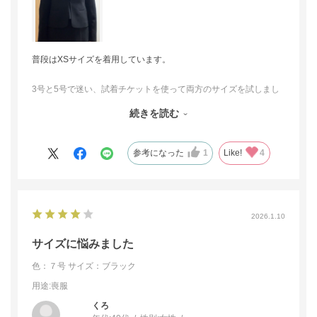
普段はXSサイズを着用しています。
3号と5号で迷い、試着チケットを使って両方のサイズを試しまし
た。
続きを読む
結果、3号はジャケットを羽織った時に前が開いてしまったので、
5号サイズに決めました。
参考になった
1
Like!
4
体に絶妙にフィットするデザインなので、迷ったら試着をおすす
めします。
2026.1.10
サイズに悩みました
色：７号
サイズ：ブラック
用途
:喪服
くろ