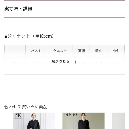
■着脱のしやすい前開きファスナー
実寸法・詳細
※小柄女性（身長150㎝前後想定）の方に合わせた丈バランス、原
前開きファスナーでストレスのなくお
形は「スリム」タイプを使用しています。
1人でも楽に着脱が可能に。
※レギュラーサイズは
こちら
■ジャケット（単位:cm）
■ポケット付きワンピース
バスト
ウエスト
肩幅
着丈
袖丈
ワンピース左側にはちょっとした小物
続きを見る
3号
83.0
72.0
35.0
47.0
53.0
を入れるのに便利なポケットを付けて
います。
5号
86.0
75.0
35.5
47.0
53.0
7号
89.0
78.0
36.0
47.5
53.5
9号
92.0
81.0
36.5
48.0
54.0
合わせて買いたい商品
11号
96.0
85.0
37.0
48.5
54.5
13号
100.0
89.0
37.5
49.0
55.0