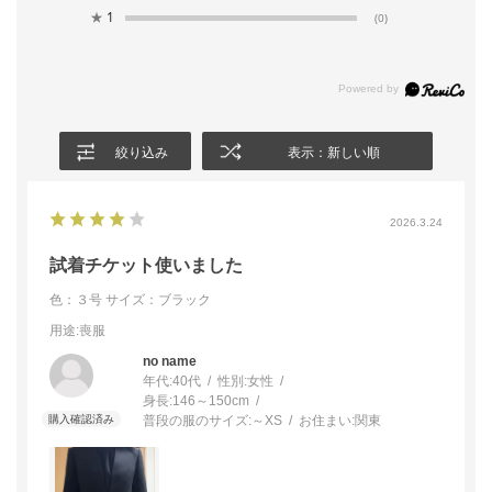
★
1
(0)
絞り込み
表示：新しい順
2026.3.24
試着チケット使いました
色：３号
サイズ：ブラック
用途
:喪服
no name
年代:
40代
性別:
女性
身長:
146～150cm
普段の服のサイズ:
～XS
お住まい:
関東