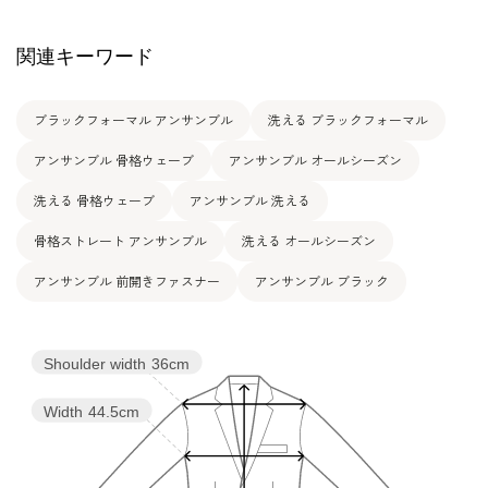
5号
84.5
69.0
90.0
35.5
103.5
38.5
関連キーワード
7号
87.5
72.0
93.0
36.0
104.0
39.0
ブラックフォーマル アンサンブル
洗える ブラックフォーマル
9号
90.5
75.0
96.0
36.5
104.5
39.5
アンサンブル 骨格ウェーブ
アンサンブル オールシーズン
11号
94.5
79.0
100.0
37.0
105.5
40.0
洗える 骨格ウェーブ
アンサンブル 洗える
13号
98.5
83.0
104.0
37.5
106.5
40.5
骨格ストレート アンサンブル
洗える オールシーズン
アンサンブル 前開きファスナー
アンサンブル ブラック
表地：ポリエステル100％（ジョーゼット）×ポリエス
素材
テル100％（バーズアイ）
裏地：ポリエステル100％
Shoulder width
36cm
洗濯方法：ご自宅で洗濯可
Width
44.5cm
フロントオープンタイプ
その他
後ろウエストゴム仕様 3.5cm伸長
左ポケット