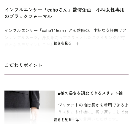
インフルエンサー「cahoさん」監修企画 小柄女性専用
のブラックフォーマル
インフルエンサー「caho146cm」さん監修の、小柄な女性向けア
ンサンブルスーツ。身長を問わずスラっとしたスタイリングが可
続きを見る
能となるデザインにこだわりました。
ジャケットは首回りをすっきりと見せる程良い高さのスタンドカ
ラーで、立ち姿を360度キレイに見せる絶妙なウエストシェイプが
こだわりポイント
ポイント。ワンピースはブラックフォーマルとして安心のミモレ
丈で、フレアーシルエットに仕上げました。
夏は軽やかに着用できるワンピースに仕上げていますので、この1
■袖の長さを調節できるスリット袖
着でオールシーズンの着用が可能。初めてブラックフォーマルを
ジャケットの袖は長さを着用できるよ
購入する小柄さんにぜひおすすめしたい、cahoさんお墨付きのア
うスリット仕様に。折り返すことでお
ンサンブルスーツです。
好みの長さで着用いただけます。
続きを見る
こちらはご自宅で洗えるウォッシャブル。 ご自宅でのお洗濯は
ウ
をご覧下さい。
ォッシャブルフォーマルのお洗濯方法