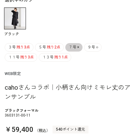
選択中のカラー
ブラック
３号
残り3点
５号
残り2点
７号
×
９号
○
１１号
残り3点
１３号
残り1点
WEB限定
cahoさんコラボ｜小柄さん向けミモレ丈のア
ンサンブル
ブラックフォーマル
3603131-00-11
￥59,400
540ポイント還元
（税込）