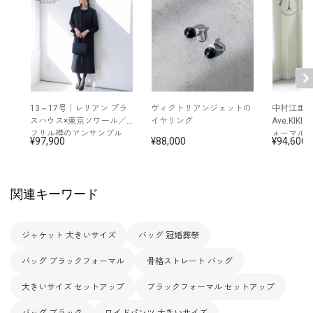
11号
71.0
103.5
101.0
36.0
72.0
13号
75.0
107.5
101.5
37.5
72.0
15号
79.0
111.5
102.0
38.5
72.5
13～17号｜レリアン プラ
ヴィクトリアンジェットの
中村江里
表地：トリアセテート60％ ポリエステル40％（アニ
スハウス×東京ソワール／
イヤリング
Ave.KIK
素材
ーローズ平二重）
フリル襟のアンサンブル
ォーマル
裏地：ポリエステル100％
97,900
88,000
94,600
洗濯方法：クリーニング
両側ポケット付き
その他
関連キーワード
吊りテープ付き
後ろウエストゴム仕様 +6.0cm伸長
ジャケット 大きいサイズ
バッグ 冠婚葬祭
バッグ ブラックフォーマル
骨格ストレート バッグ
大きいサイズ セットアップ
ブラックフォーマル セットアップ