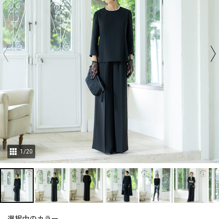
1
/
20