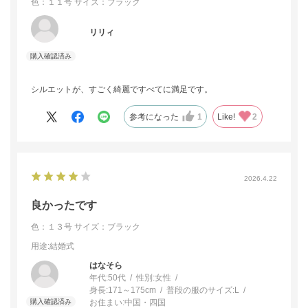
色：１１号
サイズ：ブラック
リリィ
シルエットが、すごく綺麗ですべてに満足です。
参考になった
1
Like!
2
2026.4.22
良かったです
色：１３号
サイズ：ブラック
用途
:結婚式
はなそら
年代:
50代
性別:
女性
身長:
171～175cm
普段の服のサイズ:
L
お住まい:
中国・四国