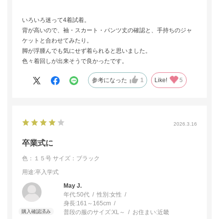
いろいろ迷って4着試着。
背が高いので、袖・スカート・パンツ丈の確認と、手持ちのジャ
ケットと合わせてみたり。
脚が浮腫んでも気にせず着られると思いました。
色々着回しが出来そうで良かったです。
参考になった
1
Like!
5
2026.3.16
卒業式に
色：１５号
サイズ：ブラック
用途
:卒入学式
May J.
年代:
50代
性別:
女性
身長:
161～165cm
普段の服のサイズ:
XL～
お住まい:
近畿