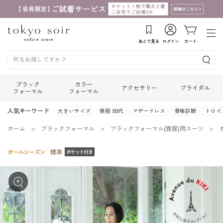
あとで見る
ログイン
カート
ブラック
カラー
アクセサリー
ブライダル
フォーマル
フォーマル
人気キーワード
大きいサイズ
喪服 50代
マザードレス
骨格診断
トロイ
ホーム
ブラックフォーマル
ブラックフォーマル(喪服)用スーツ