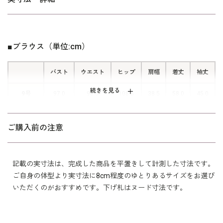
◆ロングドレスと同格のワイドパンツ
袖口はゆったりとした七分丈で、軽
かなおしゃれ感を演出。一年中着られ
パンツはフルレングスのスカートにも見えるワイドパンツに。股
ます。
■ブラウス（単位:cm）
上を深くしてあるので、かがんでも大丈夫。両サイドにポケット
があるのも便利、ウエストの後ろ部分はゴムになっていますし、
着心地もいいんです」
バスト
ウエスト
ヒップ
肩幅
着丈
袖丈
■ウエストゴム
続きを見る
パンツ後ろは幅のあるゴム入り。スト
9号
97.0
90.5
108.5
38.5
58.0
45.0
【中村江里子さんのコメント】
レスなく長時間ご着用いただけます。
11号
101.0
94.5
112.5
39.0
58.5
45.0
「とっても素敵！！合わせて着るとまるでロングドレスのような
ご購入前の注意
ラインですし、それぞれを別々にコーディネートすればまた違っ
13号
105.0
98.5
116.5
39.5
59.0
46.0
た表情を楽しめる！！さすが、登志恵さん。お話をしているとこ
だわるポイントがいつも同じで嬉しいのです！」
15号
110.5
103.5
121.5
40.5
59.5
46.0
記載の実寸法は、完成した商品を平置きして計測した寸法です。
ご自身の体型より実寸法に8cm程度のゆとりあるサイズをお選び
いただくのがおすすめです。下げ札はヌード寸法です。
パンツの両サイドには便利なポケット付き。サイズはキャリアの
表地：トリアセテート60％ ポリエステル40％（アニ
標準的なパターン。
素材
ーローズ平二重）
裏地：キュプラ100％
※こちらはひっかかりやすい生地の為、取り扱いの際はお気をつ