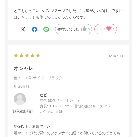
とてもかっこいいパンツスーツでした。1つ星がないのは、できれ
ばジャケットも作ってほしかったからです。
参考になった
5
Like!
2
2026.2.18
オシャレ
色：１１号
サイズ：ブラック
用途
:喪服
ビビ
年代:
50代
性別:
女性
身長:
161～165cm
普段の服のサイズ:
M
お住まい:
近畿
想像以上に素敵でした。
着やすくて特に背中のファスナーに紐？が付いているのでとても