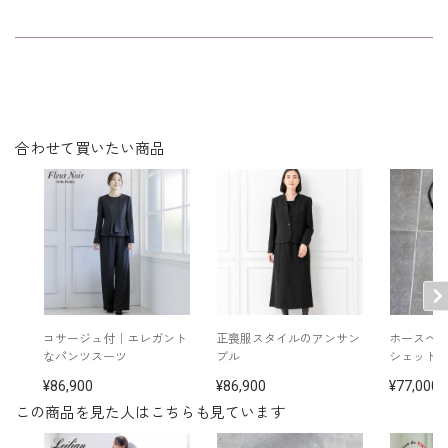
けください
洗濯方法：クリーニング
ファスナーリボン付き
※撮影ではモデルに合わせた丈のサンプルを使用しているため、
■中村江里子さん着用：
ネックレス、イヤリング /
5614990-10
実際の商品はサイズ表をご確認ください。
手袋 /
5549218-00
バッグ /
5699501-97
※WEB限定品（実店舗でのお取り扱いはございません）
※中村江里子さん：身長169cm 9号着用
その他
■モデル着用：
合わせて買いたい商品
ネックレス /
5619896-10
イヤリング /
5652897-10
バッグ /
5622427-00
ハットピン /
5553136-10
バレッタ /
5668181-00
※モデル：身長173cm 9号着用
■パンツ（単位:cm）
コサージュ付｜エレガント
正喪服スタイルのアンサン
ホースヘ
なパンツスーツ
ブル
シェット
ウエスト
ヒップ
着丈
裾巾
股下丈
86,900
86,900
77,000
9号
68.0
100.5
100.5
35.0
72.0
この商品を見た人はこちらも見ています