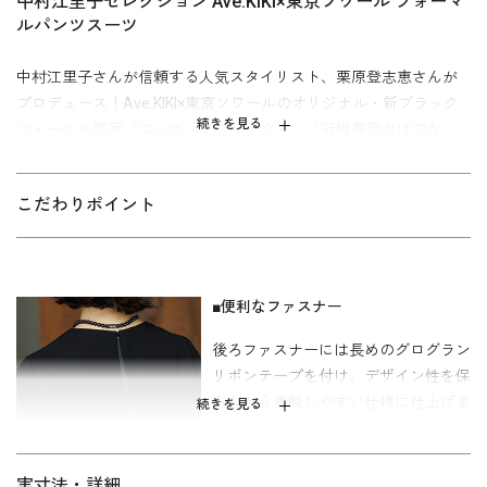
中村江里子セレクション Ave.KIKI×東京ソワール フォーマ
ルパンツスーツ
中村江里子さんが信頼する人気スタイリスト、栗原登志恵さんが
プロデュース！Ave.KIKI×東京ソワールのオリジナル・新ブラック
続きを見る
フォーマル提案「エレガントブラック」。「冠婚葬祭だけでな
く、観劇やパーティなどのセレモニーなどおしゃれを楽しみたい
日にも自信を持って着られる、エレガントな“大人ブラック”がコン
こだわりポイント
セプトです」と栗原登志恵さん。
トップスとワイドパンツでロングドレスのように美しいラインの
セットアップ。ポイントはクチュール感、少しハリ感のある生地
■便利なファスナー
で立体的なシルエットにこだわりました。寒い時期にはオリジナ
後ろファスナーには長めのグログラン
ルケープ(
3609171
)をジャケットやコート代わりに羽織るコーディ
リボンテープを付け、デザイン性を保
ネートもおすすめ。合わせる靴やバッグ、アクセサリーなどによ
ちながら着脱しやすい仕様に仕上げま
って、スリムパンツやデニム合わせでも楽しめます。
続きを見る
した。
【栗原登志恵さんのコメント】
■ゆったりとした袖口
実寸法・詳細