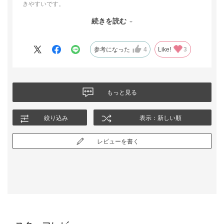
きやすいです。
着回しできるので用途も色々ですね。サイズで迷いましたが長い
続きを読む
目で見るとこちらで良かったです。すぐ売り切れるみたいですが
待ってて良かった。
参考になった
4
Like!
3
もっと見る
絞り込み
表示：新しい順
レビューを書く