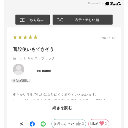
絞り込み
表示：新しい順
2026.1.16
普段使いもできそう
色：ＬＬ
サイズ：ブラック
no name
柔らかい生地でしわになりにくく着やすいと思います。
しっかりした生地なので、夏の着用は難しそうです。デザインが
とてもかわいいので、アクセサリーを工夫すればセレモニー以外
続きを読む
にも活用できそうです。買ってよかったです。
参考になった
3
Like!
2