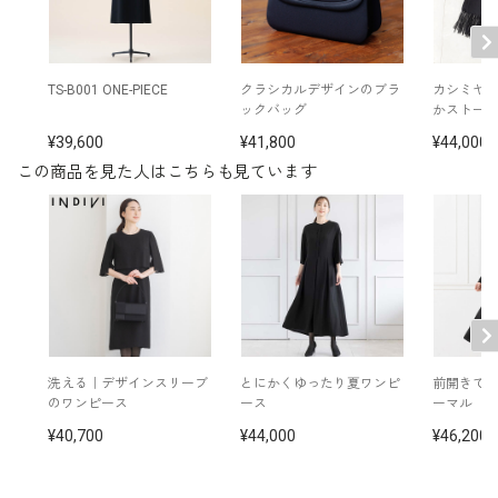
素材
裏地：ポリエステル100％
洗濯方法：ご自宅でお洗濯可
フロントファスナー仕様
TS-B001 ONE-PIECE
クラシカルデザインのブラ
カシミヤ×
ループベルト付き
ックバッグ
かストー
収納用ポーチ付き（タテ28×ヨコ32×マチ2cm）
39,600
41,800
44,000
※モデル着用：
その他
ジャケット /
7810600-32
この商品を見た人はこちらも見ています
イヤリング /
5652897-10
ネックレス /
5619896-10
ベージュバッグ /
5520385-31
シルバーバッグ/
5520810-91
※モデル：身長166cm 9号着用
洗える｜デザインスリーブ
とにかくゆったり夏ワンピ
前開きで
のワンピース
ース
ーマル
40,700
44,000
46,200