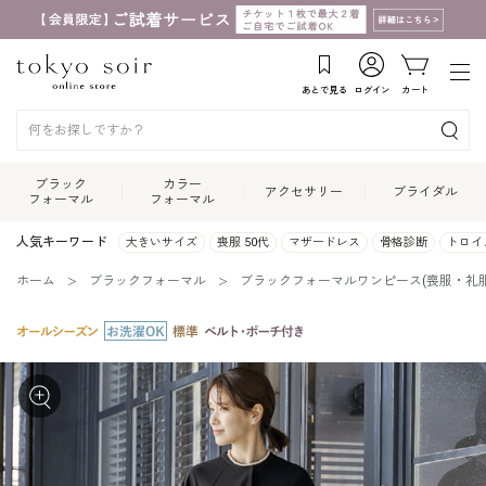
あとで見る
ログイン
カート
ブラック
カラー
アクセサリー
ブライダル
フォーマル
フォーマル
人気キーワード
大きいサイズ
喪服 50代
マザードレス
骨格診断
トロイ
ホーム
ブラックフォーマル
ブラックフォーマルワンピース(喪服・礼服