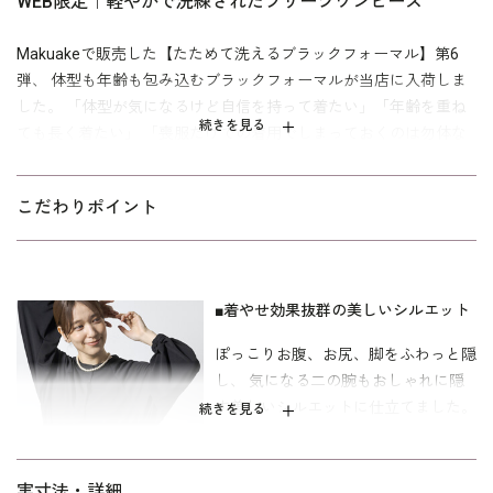
WEB限定｜軽やかで洗練されたプリーツワンピース
Makuakeで販売した【たためて洗えるブラックフォーマル】第6
弾、 体型も年齢も包み込むブラックフォーマルが当店に入荷しま
した。 「体型が気になるけど自信を持って着たい」「年齢を重ね
続きを見る
ても長く着たい」 「喪服だけでの着用でしまっておくのは勿体な
い」 今回お届けするのは、「せっかく買うなら」が叶う万能ドレ
スです。
こだわりポイント
ゆったりしたシルエットなので、着心地が良く20代から70代まで
幅広い年代にマッチ。 ナチュラルでありながら、サイドのボック
スタックとリボンベルトがデザインポイント。 弔事のみならず、
■着やせ効果抜群の美しいシルエット
学校行事、結婚式などのセレモニーシーンやカジュアルなおしゃ
れ着としてもシーンレスに着回せる万能ドレスに仕立てました。
ぽっこりお腹、お尻、脚をふわっと隠
し、 気になる二の腕もおしゃれに隠
【たためて洗えるブラックフォーマル】は、たたむことを前提と
す美しいシルエットに仕立てました。
して開発された商品。 更に今回のドレスには「静電気を防止する
続きを見る
効果のあるテープ」と 「消臭＆抗菌性効果に優れたフィルムラミ
ネート消臭ネーム」を縫い付けており、快適な着心地が期待でき
■リボンベルトでアクセント
ます。
実寸法・詳細