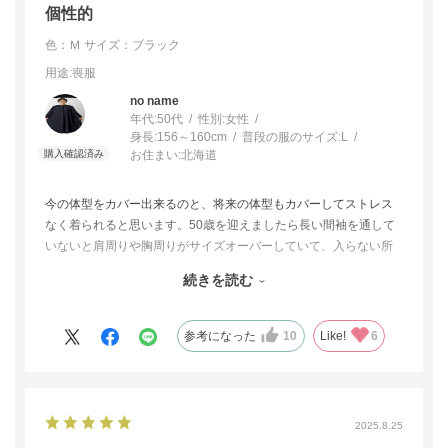
個性的
色：Ｍ
サイズ：ブラック
用途
:喪服
no name
年代:
50代
性別:
女性
身長:
156～160cm
普段の服のサイズ:
L
お住まい:
北海道
今の体型をカバー出来るのと、将来の体型もカバーしてストレス
なく着られると思います。50歳を迎えましたら長い間袖を通して
いないと肩周りや胸周りがサイズオーバーしていて、入らない所
がウエストだけじゃないんですよね、びっくりしますよ。他で見
続きを読む
ないデザインですが確かな所からの購入なので安心して着用出来
ます。
参考になった
10
Like!
6
2025.8.25