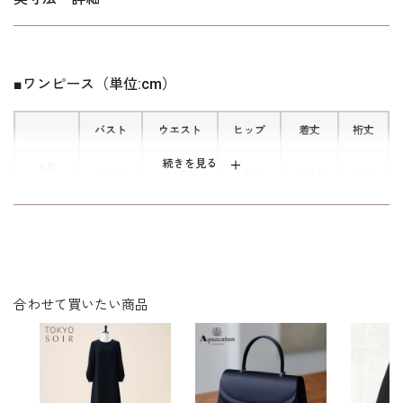
アクセントになるサテン素材のベルト
こちらはご自宅で洗えるウォッシャブル。着用後すぐにお手入れ
付き ゆったりライン、すっきりライ
していただけます。ご自宅でのお洗濯は
ウォッシャブルフォーマルの
ンをその日の気分で楽しめます。
をご覧下さい。
お洗濯方法
■ワンピース（単位:cm）
※WEB限定品（実店舗でのお取り扱いはございません）
■サイドボックスタック
バスト
ウエスト
ヒップ
着丈
裄丈
さりげなく、上品に入ったサイドボッ
続きを見る
5号
103.5
112.0
149.5
114.0
71.5
クスタック。 ボリューム感があって
(S)
もすっきり見せてくれるデザインポイ
9号
ント。
109.5
118.0
155.5
115.0
73.0
(M)
■前開きファスナー
13号
117.5
126.0
163.5
117.0
74.5
(L)
合わせて買いたい商品
前開きファスナーはその存在を隠すパ
17号
ターンで、 襟元のさりげないデザイ
127.5
136.0
173.5
118.5
75.5
(LL)
ンがスタイリッシュさを感じさせま
す。
表地：ポリエステル100％（ゼログ ポンチ）