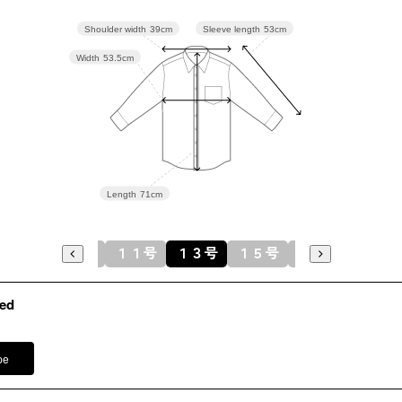
裏地 ポリ
Sleeve length
53cm
Shoulder width
39cm
Width
53.5cm
洗濯方法
フロント
※モデル
パンツ /
3
その他
イヤリング
ネックレス
バッグ /
5
Length
71cm
※モデル：
９号
１１号
１３号
１５号
１７号
ed
pe