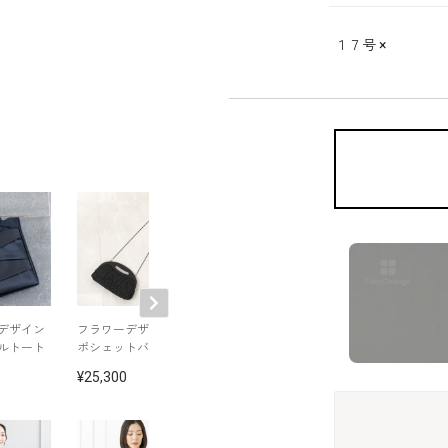
１７号
×
デザイン
フラワーデザインの
丸いフォルムのブラ
リボン付き前開
ルトート
ポシェットバッグ
ックフォーマルバッ
ングワンピース
グ
25,300
29,700
26,180