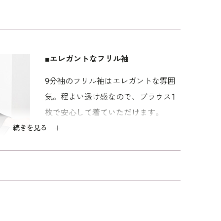
ルなので、着用後にすぐお手入れできいつでも爽
お洗濯は
ウォッシャブルフォーマルのお洗濯方法
を
「ゆったり」を使用。「少しゆったり」よりもさら
■エレガントなフリル袖
。
9分袖のフリル袖はエレガントな雰囲
07911
）は別売りです。
気。程よい透け感なので、ブラウス1
枚で安心して着ていただけます。
続きを見る
■着替えが簡単な前開き
タックを寄せた襟元に1箇所カギホッ
クが付いており、開くと左身頃に隠し