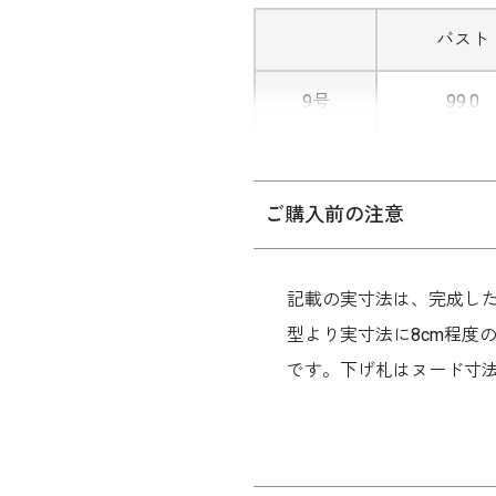
バスト
9号
99.0
11号
103.0
ご購入前の注意
13号
107.0
15号
112.0
記載の実寸法は、完成した
型より実寸法に8cm程度
17号
117.0
です。下げ札はヌード寸
表地 トリ
素材
ポリエ