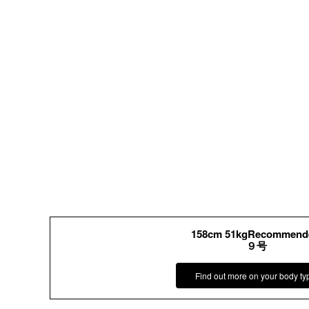
158cm 51kgRecommend
９号
Find out more on your body ty