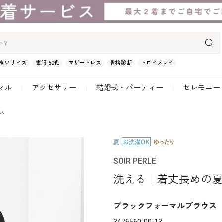
きいサイズ
喪服 50代
マザードレス
骨格診断
トロイメレイ
マル
アクセサリー
結婚式・パーティー
セレモニー
ス
SOIR PERLE
洗える｜着丈長めの
ブラックフォーマルブラウス
3476560-00-13