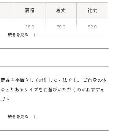
ファスナーがある前開き仕様。ファス
ナー部分を完全に外すことはできませ
肩幅
着丈
袖丈
んが、腕を後ろに回すことなく楽に着
38.0
70.0
52.0
替えができます。
続きを見る
38.5
70.5
52.5
39.0
71.0
53.0
40.0
71.5
53.0
商品を平置きして計測した寸法です。 ご自身の体
のゆとりあるサイズをお選びいただくのがおすすめ
41.0
72.0
53.0
法です。
続きを見る
アセテート75％
ステル 25％