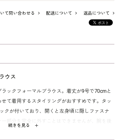
いて問い合わせる
配送について
返品について
入り
シルエット美人のノ
洗える｜両脇ゴム入
洗える｜体型カバー
ンツ
ーカラーブラウス
りのフォーマルパン
が叶うロング丈ブラ
ツ
ウス
20,900
28,600
24,200
ラウス
ラックフォーマルブラウス。着丈が9号で70cmと
わせて着用するスタイリングがおすすめです。タッ
ホックが付いており、開くと左身頃に隠しファスナ
ナー部分を完全に外すことはできませんが、腕を後
続きを見る
ができます。