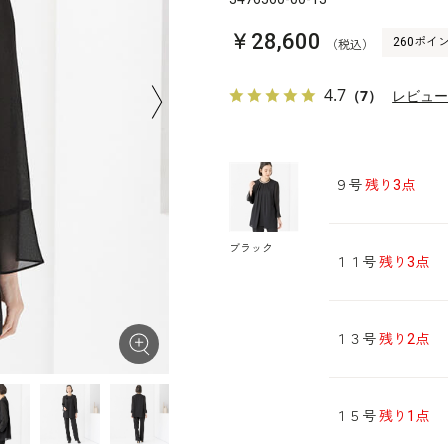
￥28,600
260ポイ
（税込）
4.7
（7）
レビュ
９号
残り3点
ブラック
１１号
残り3点
１３号
残り2点
１５号
残り1点