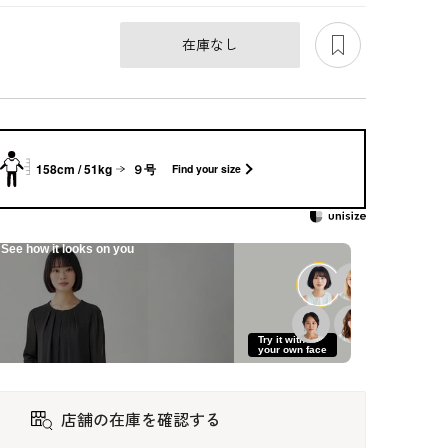
あとで見る
在庫なし
158cm / 51kg
９号
Find your size
See how it looks on you
きロ
ポンチョ風ジャケッ
ベーシックなブラッ
洗える前開きアンサ
Try it with
ト
クフォーマル4点セ
ンブル
your own face
ット
21,450
24,200
39,600
店舗の在庫を確認する