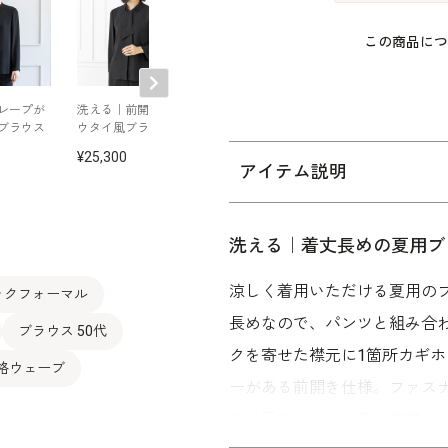
この商品につ
レープが
洗える｜前開きのボ
マーメイドラインの
洗える｜総ゴム
ブラウス
ウタイ風ブラウス
フォーマルスカート
のフォーマルパ
25,300
26,400
28,600
アイテム説明
洗える｜着丈長めの夏用ブ
涼しく着用いただける夏用のブ
ックフォーマル
長めなので、パンツと組み合
ブラウス 50代
クを寄せた襟元に1箇所カギ
骨格ウェーブ
ーがある前開き仕様。ファス
ろに回すことなく楽に着替え