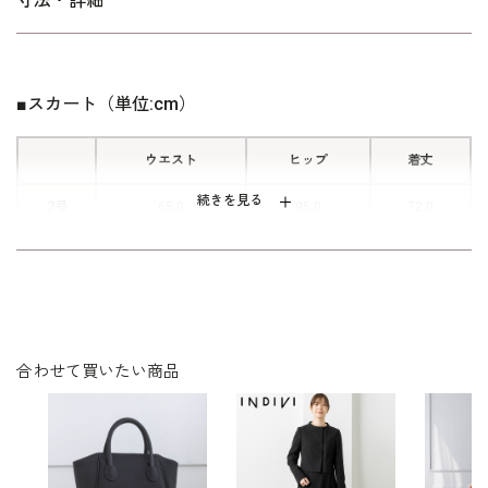
寸法・詳細
ウエスト部分にはゴムが入っているの
で伸びがあり、楽に着用ができます。
ゴムは切り替えの生地内側に隠れてい
■スカート（単位:cm）
るので、すっきりとみえます。
ウエスト
ヒップ
着丈
続きを見る
7号
65.0
95.0
72.0
9号
68.0
98.0
72.0
11号
71.0
101.0
72.5
13号
75.0
105.0
73.0
合わせて買いたい商品
15号
79.0
109.0
73.5
17号
83.0
113.0
74.0