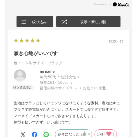
絞り込み
表示：新しい順
2025.4.15
履き心地がいいです
色：１５号
サイズ：ブラック
no name
年代:
50代
性別:
女性
身長:
161～165cm
普段の服のサイズ:
XL～
お住まい:
東北
生地はサラッとしていてシワになりにくそうな素材。裏地はキュ
プラ？で静電気が起きにくい。スカート丈は長すぎず短すぎず。
マーメイドスカートなので歩きやすさもあります。
体型も拾いすぎず、いい感じです。
参考になった
4
Like!
1