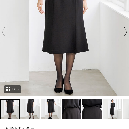
1
/
15