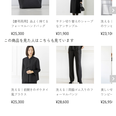
表地：トリアセテート60％ ポリエステル40％（スト
素材
レッチ平二重）
裏地：ポリエステル100％
【慶弔両用】品よく持てる
サテン切り替えのシャープ
洗える｜
フォーマルハンドバッグ
なアンサンブル
のワンピ
洗濯方法：ご自宅で洗濯可
25,300
31,900
23,100
総ゴム仕様（+2cm伸長）
左脇ファスナー
この商品を見た人はこちらも見ています
※モデル着用：
ジャケット(テーラーカラー) /
3410852-00
その他
ジャケット(スタンドカラー) /
3410950-00
ブラウス /
3406117-00
ネックレス /
5619896-02
イヤリング /
5652897-02
バッグ /
5624161-98
※モデル：身長173cm 9号着用
洗える｜前開きのボウタイ
洗える｜両脇ゴム入りのフ
美しい切
風ブラウス
ォーマルパンツ
ワンピー
25,300
28,600
26,950