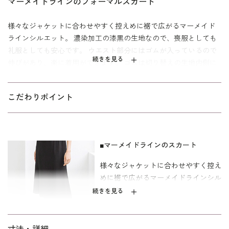
マーメイドラインのフォーマルスカート
様々なジャケットに合わせやすく控えめに裾で広がるマーメイド
ラインシルエット。 濃染加工の漆黒の生地なので、喪服としても
礼服としても安心です。 ウエスト部分にはゴムが入っているので
続きを見る
伸びがあり、楽に着用ができます。 ゴムは切り替えの生地内側に
隠れているので、すっきりとみえます。
ジャケット(
3410852
・
3410950
)との同素材コーディネートが可
こだわりポイント
能。 ブラウス(
3406117
)と合わせて夏の法事にも着用できます。
ストレッチの効いた素材はリラックスした着心地で、お手伝
いなど動くことが多い時にもおすすめです。 パターン寸法はミセ
■マーメイドラインのスカート
ス向けの「ゆったり」を使用。「少しゆったり」よりもさらにゆ
とりを持たせた寸法です。 ご自宅で洗えるウォッシャブルなの
様々なジャケットに合わせやすく控え
で、着用後にすぐお手入れできいつでも爽やかに過ごせます。 ご
めに裾で広がるマーメイドラインシル
自宅でのお洗濯は
をご覧下さ
ウォッシャブルフォーマルのお洗濯方法
エット。
続きを見る
い。
■ウエストはゴム仕様