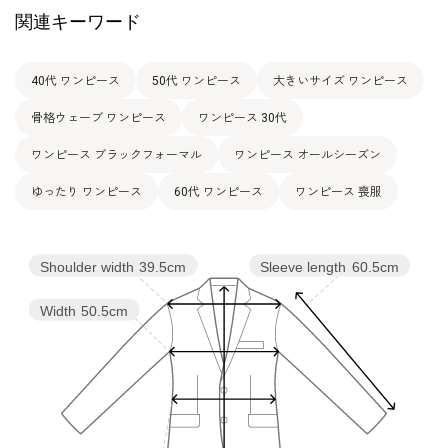
関連キーワード
15号
108.5
96.0
112.0
41.0
112.5
46.0
40代 ワンピース
50代 ワンピース
大きいサイズ ワンピース
表地：上身頃 / ポリエステル100％（シフォン）
骨格ウェーブ ワンピース
素材
下身頃 / ポリエステル100％（ジョーゼット）
ワンピース 30代
裏地：キュプラ100％
ワンピース ブラックフォーマル
ワンピース オールシーズン
洗濯方法：クリーニング
その他
ゆったり ワンピース
60代 ワンピース
ワンピース 喪服
フロントオープンタイプ
Shoulder width
39.5cm
Sleeve length
60.5cm
Width
50.5cm