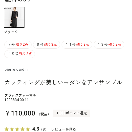
選択中のカラー
ブラック
７号
残り2点
９号
残り3点
１１号
残り3点
１３号
残り3点
１５号
残り2点
pierre cardin
カッティングが美しいモダンなアンサンブル
ブラックフォーマル
1903834-00-11
￥110,000
1,000ポイント還元
（税込）
4.3
（3）
レビューを見る