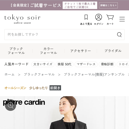
あとで見る
ログイン
カート
ブラック
カラー
アクセサリー
ブライダル
フォーマル
フォーマル
人気キーワード
大きいサイズ
喪服 50代
マザードレス
骨格診断
トロイ
ホーム
ブラックフォーマル
ブラックフォーマル(喪服)アンサンブル