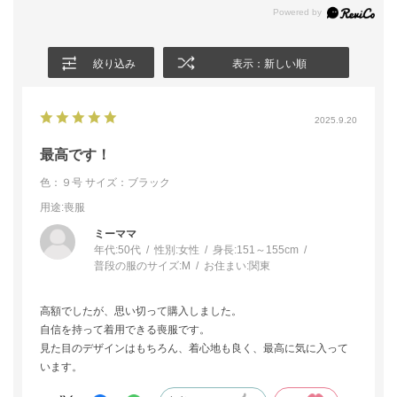
絞り込み
表示：新しい順
2025.9.20
最高です！
色：９号
サイズ：ブラック
用途
:喪服
ミーママ
年代:
50代
性別:
女性
身長:
151～155cm
普段の服のサイズ:
M
お住まい:
関東
高額でしたが、思い切って購入しました。
自信を持って着用できる喪服です。
見た目のデザインはもちろん、着心地も良く、最高に気に入って
います。