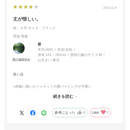
2023.11.8
丈が惜しい。
色：９号
サイズ：ブラック
用途
:喪服
翠
年代:
40代
性別:
女性
身長:
161～165cm
普段の服のサイズ:
M
お住まい:
東北
良い点
○画像に無いがジャケットの裏パイピングが可愛い
○書いてないけど日本製
続きを読む
○中の夏用ワンピが真夏向けなので、盛夏もこのままいけそう
○全てにおいて脱ぎ着しやすい、着ていてどこも窮屈さがない
○スーツ上下ぽくて気恥ずかしくなく着れるデザイン
参考になった
8
Like!
3
▲イマイチな点
9号を172cmのモデルさんが着てるからスーツっぽく見えるが、