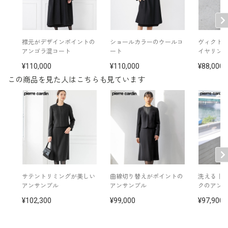
裏地：キュプラ100％
洗濯方法：クリーニング
※モデル着用
襟元がデザインポイントの
ショールカラーのウールコ
ヴィクト
イヤリング /
5652897-10
その他
アンゴラ混コート
ート
イヤリン
ネックレス /
5619896-10
バッグ /
5320381-00
110,000
110,000
88,000
※モデル：身長172cm 9号着用
この商品を見た人はこちらも見ています
■ワンピース（単位:cm）
バスト
ウエスト
ヒップ
肩幅
着丈
袖丈
7号
92.5
80.0
96.0
38.5
109.5
44.5
9号
95.5
83.0
99.0
39.0
110.0
45.0
サテントリミングが美しい
曲線切り替えがポイントの
洗える｜
アンサンブル
アンサンブル
クのアン
11号
99.5
87.0
103.0
39.5
111.0
45.5
102,300
99,000
97,900
13号
103.5
91.0
107.0
40.0
112.0
46.0