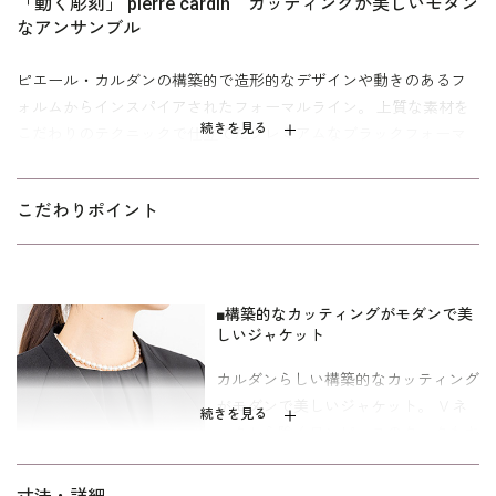
「動く彫刻」 pierre cardin カッティングが美しいモダン
なアンサンブル
ピエール・カルダンの構築的で造形的なデザインや動きのあるフ
ォルムからインスパイアされたフォーマルライン。 上質な素材を
続きを見る
こだわりのテクニックで仕立てたプレミアムなブラックフォーマ
ルです。
カルダンらしい構築的なカッティングとストレートラインがシン
こだわりポイント
プルでモダンなアンサンブル。 Ｖネックのノーカラーのジャケッ
トは、背面にもカッティングが施されており、上半身をすっきり
と見せてくれます。 ワンピースはセットアップ風に見えるデザイ
ンなので、夏は1枚で着ていただくことができます。オールシーズ
■構築的なカッティングがモダンで美
しいジャケット
ン活躍してくれるアンサンブルです。
カルダンらしい構築的なカッティング
ワンピースの着丈は、ふくらはぎにかかるフォーマル丈。 参列者
がモダンで美しいジャケット。 Ｖネ
としてはもちろんのこと、喪主やご親族の立場にもお勧めできる
続きを見る
ックから除くワンピースのタックもさ
フォーマルです。 ミセス（40代～）向け、｢少しゆったり｣パター
りげないポイントとなっています。
ンを使用。 「標準」に比べてウエストを中心にゆとりを持たせて
います。