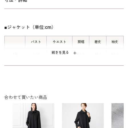
寸法・詳細
■便利な前開きファスナー
ワンピースは着脱楽々な前開きファス
ナー仕様です。後ろに手を回すことな
■ジャケット（単位:cm）
く、脱ぎ着することができます。
バスト
ウエスト
肩幅
着丈
袖丈
続きを見る
7号
94.0
84.5
38.5
49.5
59.5
9号
97.0
87.5
39.0
50.0
60.0
11号
101.0
91.5
39.5
50.5
60.5
13号
105.0
95.5
40.0
51.0
61.0
合わせて買いたい商品
15号
110.0
100.5
41.0
51.5
61.0
表地：ポリエステル100％（ジョーゼット）
素材