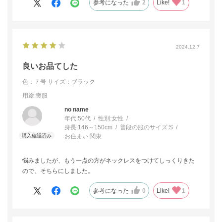
参考になった
2
Like!
1
2024.12.7
良いお品てした
色：７号
サイズ：ブラック
用途
:喪服
no name
年代:
50代
性別:
女性
身長:
146～150cm
普段の服のサイズ:
S
お住まい:
関東
悩みましたが、もう一点の方がネックレスをつけてしっくりきた
ので、そちらにしました。
参考になった
0
Like!
1