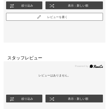
164cmの私が着たら膝下長めのいかにもご年配向けの丈という感
絞り込み
表示：新しい順
じで老けてみえた。年齢高めには安心だが、40歳後半の今時点で
はいかにも喪服丈と感じ、お直し必須なので返品しました。
レビューを書く
スカートがもう4、5cm短いといいな。
スタッフレビュー
レビューはありません。
絞り込み
表示：新しい順