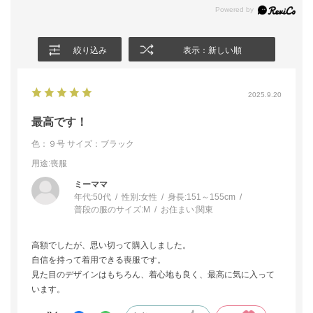
絞り込み
表示：新しい順
2025.9.20
最高です！
色：９号
サイズ：ブラック
用途
:喪服
ミーママ
年代:
50代
性別:
女性
身長:
151～155cm
普段の服のサイズ:
M
お住まい:
関東
高額でしたが、思い切って購入しました。
自信を持って着用できる喪服です。
見た目のデザインはもちろん、着心地も良く、最高に気に入って
います。