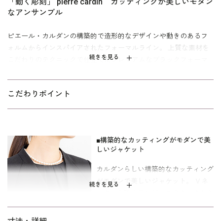
「動く彫刻」 pierre cardin カッティングが美しいモダン
なアンサンブル
ピエール・カルダンの構築的で造形的なデザインや動きのあるフ
ォルムからインスパイアされたフォーマルライン。 上質な素材を
続きを見る
こだわりのテクニックで仕立てたプレミアムなブラックフォーマ
ルです。
カルダンらしい構築的なカッティングとストレートラインがシン
こだわりポイント
プルでモダンなアンサンブル。 Ｖネックのノーカラーのジャケッ
トは、背面にもカッティングが施されており、上半身をすっきり
と見せてくれます。 ワンピースはセットアップ風に見えるデザイ
ンなので、夏は1枚で着ていただくことができます。オールシーズ
■構築的なカッティングがモダンで美
しいジャケット
ン活躍してくれるアンサンブルです。
カルダンらしい構築的なカッティング
ワンピースの着丈は、ふくらはぎにかかるフォーマル丈。 参列者
がモダンで美しいジャケット。 Ｖネ
としてはもちろんのこと、喪主やご親族の立場にもお勧めできる
続きを見る
ックから除くワンピースのタックもさ
フォーマルです。 ミセス（40代～）向け、｢少しゆったり｣パター
りげないポイントとなっています。
ンを使用。 「標準」に比べてウエストを中心にゆとりを持たせて
います。