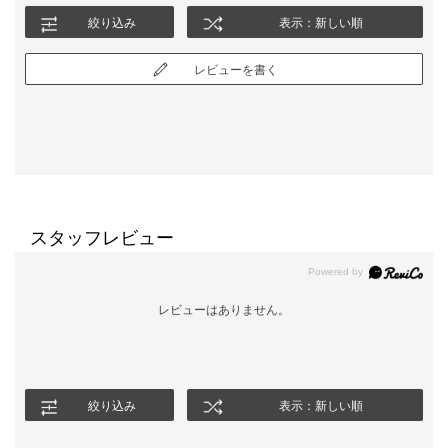
164cmの私が着たら膝下長めのいかにもご年配向けの丈という感
絞り込み
表示：新しい順
じで老けてみえた。年齢高めには安心だが、40歳後半の今時点で
はいかにも喪服丈と感じ、お直し必須なので返品しました。
レビューを書く
スカートがもう4、5cm短いといいな。
スタッフレビュー
レビューはありません。
絞り込み
表示：新しい順