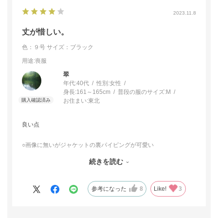
2023.11.8
丈が惜しい。
色：９号
サイズ：ブラック
用途
:喪服
翠
年代:
40代
性別:
女性
身長:
161～165cm
普段の服のサイズ:
M
お住まい:
東北
良い点
○画像に無いがジャケットの裏パイピングが可愛い
○書いてないけど日本製
続きを読む
○中の夏用ワンピが真夏向けなので、盛夏もこのままいけそう
○全てにおいて脱ぎ着しやすい、着ていてどこも窮屈さがない
○スーツ上下ぽくて気恥ずかしくなく着れるデザイン
参考になった
8
Like!
3
▲イマイチな点
9号を172cmのモデルさんが着てるからスーツっぽく見えるが、