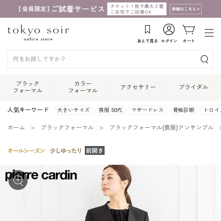
あとで見る
ログイン
カート
ブラック
カラー
アクセサリー
ブライダル
フォーマル
フォーマル
人気キーワード
大きいサイズ
喪服 50代
マザードレス
骨格診断
トロイ
ホーム
ブラックフォーマル
ブラックフォーマル(喪服)アンサンブル