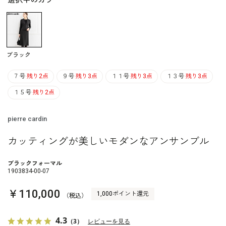
選択中のカラー
ブラック
７号
残り2点
９号
残り3点
１１号
残り3点
１３号
残り3点
１５号
残り2点
pierre cardin
カッティングが美しいモダンなアンサンブル
ブラックフォーマル
1903834-00-07
￥110,000
1,000ポイント還元
（税込）
4.3
（3）
レビューを見る