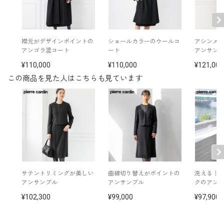
裏地：キュプラ100％
洗濯方法：クリーニング
※モデル着用
襟元がデザインポイントの
ショールカラーのウールコ
アシンメ
イヤリング /
5652897-10
その他
アンゴラ混コート
ート
アンサン
ネックレス /
5619896-10
バッグ /
5320381-00
110,000
110,000
121,000
※モデル：身長172cm 9号着用
この商品を見た人はこちらも見ています
■ワンピース（単位:cm）
バスト
ウエスト
ヒップ
肩幅
着丈
袖丈
7号
92.5
80.0
96.0
38.5
109.5
44.5
9号
95.5
83.0
99.0
39.0
110.0
45.0
サテントリミングが美しい
曲線切り替えがポイントの
洗える｜
アンサンブル
アンサンブル
クのアン
11号
99.5
87.0
103.0
39.5
111.0
45.5
102,300
99,000
97,900
13号
103.5
91.0
107.0
40.0
112.0
46.0