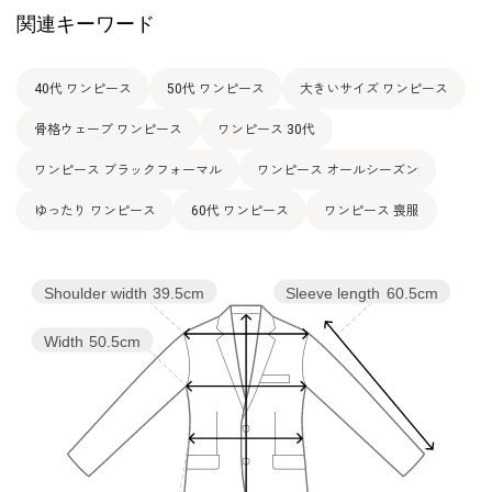
関連キーワード
15号
108.5
96.0
112.0
41.0
112.5
46.0
40代 ワンピース
50代 ワンピース
大きいサイズ ワンピース
表地：上身頃 / ポリエステル100％（シフォン）
骨格ウェーブ ワンピース
素材
下身頃 / ポリエステル100％（ジョーゼット）
ワンピース 30代
裏地：キュプラ100％
ワンピース ブラックフォーマル
ワンピース オールシーズン
洗濯方法：クリーニング
その他
ゆったり ワンピース
60代 ワンピース
ワンピース 喪服
フロントオープンタイプ
Shoulder width
39.5cm
Sleeve length
60.5cm
Width
50.5cm