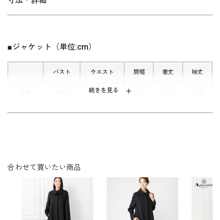
寸法・詳細
■便利な前開きファスナー
ワンピースは着脱楽々な前開きファス
ナー仕様です。後ろに手を回すことな
■ジャケット（単位:cm）
く、脱ぎ着することができます。
バスト
ウエスト
肩幅
着丈
袖丈
続きを見る
7号
94.0
84.5
38.5
49.5
59.5
9号
97.0
87.5
39.0
50.0
60.0
11号
101.0
91.5
39.5
50.5
60.5
13号
105.0
95.5
40.0
51.0
61.0
合わせて買いたい商品
15号
110.0
100.5
41.0
51.5
61.0
表地：ポリエステル100％（ジョーゼット）
素材