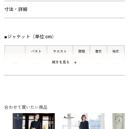
■ウエストを飾るリボン
寸法・詳細
ウエストにはフラットに形作ったグロ
グランテープのリボンをあしらい、レ
ディなイメージを強調。
■ジャケット（単位:cm）
バスト
ウエスト
肩幅
着丈
袖丈
続きを見る
3号
88.5
73.5
37.0
45.5
59.0
5号
91.5
76.5
37.5
45.5
59.0
7号
94.5
79.5
38.0
46.0
59.5
9号
97.5
82.5
38.5
46.5
60.0
合わせて買いたい商品
11号
101.5
86.5
39.0
47.0
60.5
13号
105.5
90.5
39.5
47.5
61.0