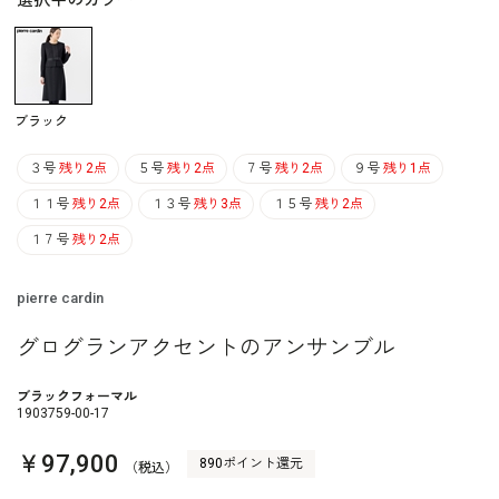
選択中のカラー
ブラック
３号
残り2点
５号
残り2点
７号
残り2点
９号
残り1点
１１号
残り2点
１３号
残り3点
１５号
残り2点
１７号
残り2点
pierre cardin
グログランアクセントのアンサンブル
ブラックフォーマル
1903759-00-17
￥97,900
890ポイント還元
（税込）