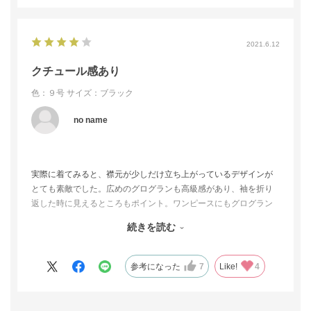
2021.6.12
クチュール感あり
色：９号
サイズ：ブラック
no name
実際に着てみると、襟元が少しだけ立ち上がっているデザインが
とても素敵でした。広めのグログランも高級感があり、袖を折り
返した時に見えるところもポイント。ワンピースにもグログラン
とちょっとしたカッティングが効いていて、きれいに見せてくれ
続きを読む
ます。ただ、私の場合、座って膝はぎりぎり隠れますが、他のお
品と比べると少し丈が短めのように思いました。
参考になった
7
Like!
4