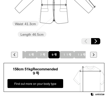
素材
ゼット）×トリアセテート78％ ポリエステル22％（グログ
ラン）
洗濯方法：クリーニング
その他
後ろファスナー
Waist
41.3cm
Length
46.5cm
３号
５号
７号
９号
１１号
１３号
１５号
158cm 51kgRecommended
９号
Find out more on your body type