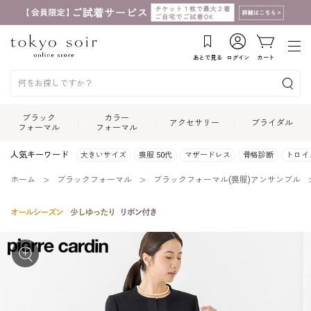
あとで見る
ログイン
カート
ブラック
カラー
アクセサリー
ブライダル
フォーマル
フォーマル
人気キーワード
大きいサイズ
喪服 50代
マザードレス
骨格診断
トロイ
ホーム
ブラックフォーマル
ブラックフォーマル(喪服)アンサンブル