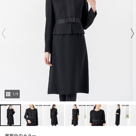
1
/
9