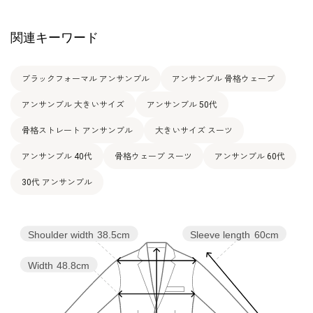
バスト
ウエスト
ヒップ
肩幅
着丈
袖丈
関連キーワード
3号
87.0
68.5
88.0
36.0
103.0
38.5
5号
90.0
71.5
91.0
36.5
103.0
38.5
ブラックフォーマル アンサンブル
アンサンブル 骨格ウェーブ
アンサンブル 大きいサイズ
7号
93.0
74.5
アンサンブル 50代
94.0
37.0
103.5
39.0
骨格ストレート アンサンブル
大きいサイズ スーツ
9号
96.0
77.5
97.0
37.5
104.0
39.5
アンサンブル 40代
骨格ウェーブ スーツ
アンサンブル 60代
11号
100.0
81.5
101.0
38.0
105.0
40.0
30代 アンサンブル
13号
104.0
85.5
105.0
38.5
106.0
40.5
15号
109.0
90.5
110.0
39.0
106.5
40.5
Shoulder width
38.5cm
Sleeve length
60cm
17号
114.0
95.5
115.0
39.5
107.0
40.5
Width
48.8cm
トリアセテート70％ レーヨン30％（バックサテンジョー