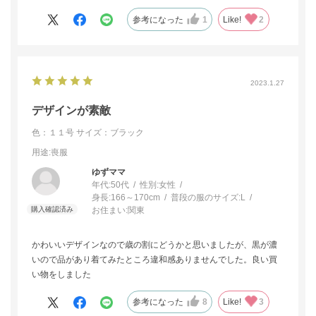
した。
参考になった
1
Like!
2
2023.1.27
デザインが素敵
色：１１号
サイズ：ブラック
用途
:喪服
ゆずママ
年代:
50代
性別:
女性
身長:
166～170cm
普段の服のサイズ:
L
お住まい:
関東
かわいいデザインなので歳の割にどうかと思いましたが、黒が濃
いので品があり着てみたところ違和感ありませんでした。良い買
い物をしました
参考になった
8
Like!
3