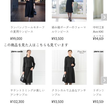
15号
110.5
95.5
40.0
48.0
61.0
17号
115.5
100.5
40.5
48.5
61.0
ランバンノワールモチーフ
絡み織ボーダーのフォーマ
中村江里
の夏用ワンピース
ルワンピース
Ave.KIK
ォーマル
トリアセテート70％ レーヨン30％（バックサテンジ
99,000
93,500
94,600
素材
ョーゼット）×トリアセテート78％ ポリエステル22％
（グログラン）
この商品を見た人はこちらも見ています
洗濯方法：クリーニング
袖口スリット入り（折り返し可）
リボン付き（取り外し可）
※モデル着用：
その他
イヤリングセット：
5652897-10
ネックレス：
5619896-10
バッグ：
5325370-98
※モデル：身長172cm 9号着用
サテントリミングが美しい
クラシカルで上品なアンサ
リボンブ
アンサンブル
ンブル
ンブル
■ワンピース（単位:cm）
102,300
93,500
93,500