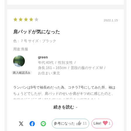
2022.1.15
肩パッドが気になった
色：７号
サイズ：ブラック
用途
:喪服
green
年代:
40代
性別:
女性
身長:
161～165cm
普段の服のサイズ:
M
お住まい:
東北
ランバンは9号で袖長めだった為、コチラ7号にしてみた所、袖は
ちょうどでしたが、肩パッドのせいか肩がキツめに感じたのと、
生地のザラザラ感が好みではなく返品させて頂きました。
リボンが取り外せるのを現物で知ったので、リボンの有無でイメ
続きを読む
ージ変わるので着画にも載せて欲しいです。
参考になった
11
Like!
1