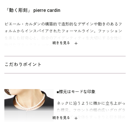
「動く彫刻」 pierre cardin
ピエール・カルダンの構築的で造形的なデザインや動きのあるフ
ォルムからインスパイアされたフォーマルライン。ファッション
を楽しむ好奇心と、自分のアイデンティティを大切にする女性に
続きを見る
向けたブラックフォーマルです。
喪の席はもちろん、アクセサリーをコーディネートして学校関連
のセレモニースーツとしてもお使いいただける1着です。着丈は9
こだわりポイント
号で104cm、膝が隠れる安心な丈。
原型は「少しゆったり」タイプを使用したミセス（40代～）向
け。 「標準」に比べてウエストを中心にゆとりを持たせていま
■襟元はモードな印象
す。基準身長158cm。
ネックに沿うように微かに立ち上がっ
●TBSテレビ 日曜劇場『半沢直樹』第9話 井川遥さん 着用デザイン
た襟元。フロントの幅の広いグログラ
です。
ンテープが全体をすっきりと引き締め
続きを見る
てモードな感覚。