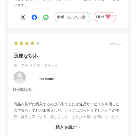
います。
参考になった
1
Like!
3
2024.2.3
迅速な対応
色：７号
サイズ：ブラック
no name
商品を見ずに購入するのは不安でしたが返品サービスを利用した
ので安心して利用出来ました。サイズはぴったりでしたがこの季
節には少し寒いように感じました。また少々臭いが気になったの
で、どなたかの返品商品だったのかと思って確認させて頂きまし
続きを読む
た。電話対応も丁寧でしたのでまた利用させて頂きたいと思いま