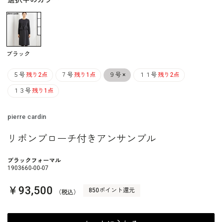
選択中のカラー
ブラック
５号
残り2点
７号
残り1点
９号
×
１１号
残り2点
１３号
残り1点
pierre cardin
リボンブローチ付きアンサンブル
ブラックフォーマル
1903660-00-07
￥93,500
850ポイント還元
（税込）