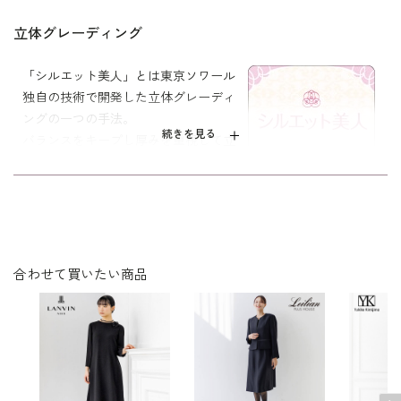
11号
97.0
81.5
39.5
49.0
60.5
立体グレーディング
13号
101.0
85.5
40.0
49.5
61.0
「シルエット美人」とは東京ソワール
独自の技術で開発した立体グレーディ
ングの一つの手法。
表地：ポリエステル100％（ジョーゼット）×トリアセ
続きを見る
バランスをキープし厚みを重視して立
素材
テート78％ ポリエステル22％（グログラン）
体的にしました。
裏地：キュプラ100％
シルエットが美しく、着心地が良く、
年令・サイズに関係なくすっきりフィ
洗濯方法：クリーニング
リボン付き（取り外し可）
ットします。
リターンカフス式
※モデル着用
その他
イヤリング /
5652897-10
合わせて買いたい商品
ネックレス /
5619896-10
バッグ /
5325370-98
※モデル：身長172cm 9号着用
■ワンピース（単位:cm）