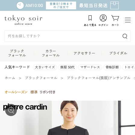
あとで見る
ログイン
カート
ブラック
カラー
アクセサリー
ブライダル
フォーマル
フォーマル
人気キーワード
大きいサイズ
喪服 50代
マザードレス
骨格診断
トロイ
ホーム
ブラックフォーマル
ブラックフォーマル(喪服)アンサンブル