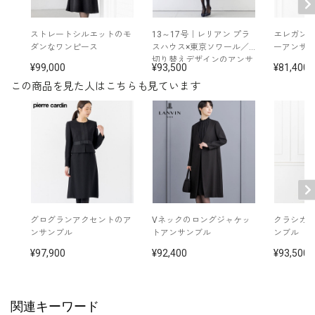
バスト
ウエスト
ヒップ
肩幅
着丈
袖丈
ストレートシルエットのモ
13～17号｜レリアン プラ
エレガン
5号
86.5
68.5
90.5
37.0
106.0
37.0
ダンなワンピース
スハウス×東京ソワール／
ーアンサ
切り替えデザインのアンサ
99,000
93,500
81,400
7号
89.5
71.5
93.5
37.5
106.5
37.5
ンブル
この商品を見た人はこちらも見ています
9号
92.5
74.5
96.5
38.0
107.0
38.0
11号
96.5
78.5
100.5
38.5
108.0
38.5
13号
100.5
82.5
104.5
39.0
109.0
39.0
表地：ポリエステル100％（ジョーゼット）×トリアセ
グログランアクセントのア
Vネックのロングジャケッ
クラシカ
素材
テート78％ ポリエステル22％（グログラン）
ンサンブル
トアンサンブル
ンブル
裏地：キュプラ100％
97,900
92,400
93,500
その他
洗濯方法：クリーニング
関連キーワード