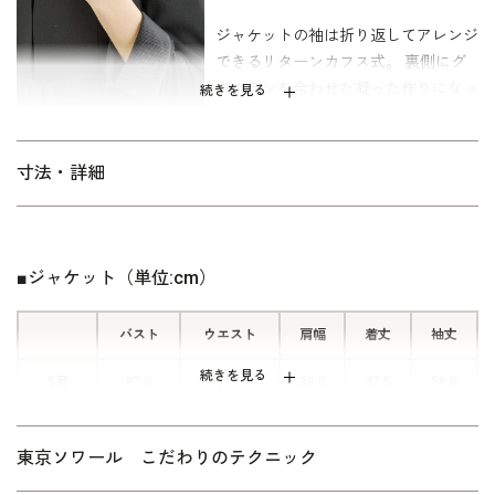
ジャケットの袖は折り返してアレンジ
ワンピースの着丈は、喪服として一般的な膝が隠れるミディ丈。
できるリターンカフス式。 裏側にグ
参列者としてはもちろんのこと、喪主やご親族の立場にもお勧め
ログランを合わせた凝った作りになっ
です。 アクセサリーを添えて式服や礼服としても着まわせます。
続きを見る
ています。
キャリア（30代～）向けの、｢標準｣パターンを使用。 「ミセス」
よりも、すっきりとタイトな寸法です。
■ワンピースのスカラカット
寸法・詳細
ワンピースの袖はスカラカットが印象
的。 カルダンらしいこだわりデサイ
ンです。
■ジャケット（単位:cm）
バスト
ウエスト
肩幅
着丈
袖丈
続きを見る
5号
87.0
71.5
38.0
47.5
59.0
7号
90.0
74.5
38.5
48.0
59.5
東京ソワール こだわりのテクニック
9号
93.0
77.5
39.0
49.0
60.0