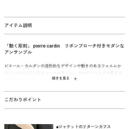
アイテム説明
「動く彫刻」 pierre cardin リボンブローチ付きモダンな
アンサンブル
ピエール・カルダンの造形的なデザインや動きのあるフォルムか
らインスパイアしたフォーマルライン。 カルダンらしさが香るモ
続きを見る
ダンなフォーマルスーツ。
グログラン切換えとフレアのペプラムがポイントのアンサンブ
ル。 ジャケットの袖は折り返すとウエストと同じグログラン仕様
こだわりポイント
になっています。 ワンピースは袖口のスカラカットが印象的。 リ
ボンブローチは取り外してアレンジできます。 濃染加工による漆
黒の生地は喪服としても安心。 上着の有無で、オールシーズン活
躍してくれるセットアップスーツです。
■ジャケットのリターンカフス