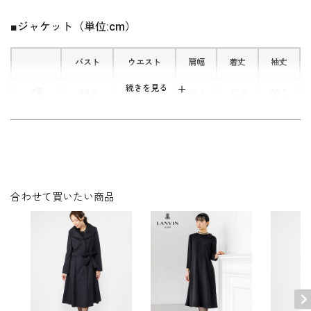
ナー仕様です。後ろに手を回すことな
く、脱ぎ着することができます。
■ジャケット（単位:cm）
バスト
ウエスト
肩幅
着丈
袖丈
続きを見る
7号
94.0
81.5
38.0
42.0
59.5
9号
97.0
84.5
38.5
42.5
60.0
11号
101.0
88.5
39.0
43.0
60.5
13号
105.0
92.5
39.5
43.5
61.0
合わせて買いたい商品
表地：トリアセテート69％ ポリエステル31％（グロ
素材
グラン）
裏地：キュプラ100％
洗濯方法：クリーニング
※モデル着用