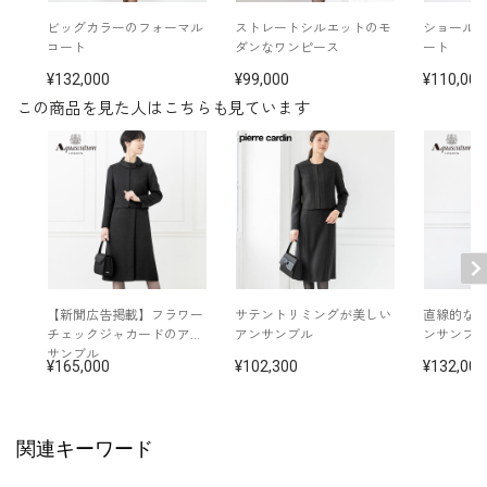
イヤリング /
5652200-00
その他
ネックレス /
5615200-00
ビッグカラーのフォーマル
ストレートシルエットのモ
ショール
バッグ /
5320381-00
コート
ダンなワンピース
ート
※モデル：身長173cm 9号着用
132,000
99,000
110,000
この商品を見た人はこちらも見ています
■ワンピース（単位:cm）
バスト
ウエスト
ヒップ
肩幅
着丈
袖丈
7号
93.0
77.0
95.0
36.5
106.5
45.5
9号
96.0
80.0
98.0
37.0
107.0
46.0
【新聞広告掲載】フラワー
サテントリミングが美しい
直線的な
11号
100.0
84.0
102.0
37.5
108.0
46.5
チェックジャカードのアン
アンサンブル
ンサンブ
サンブル
165,000
102,300
132,000
13号
104.0
88.0
106.0
38.0
109.0
47.0
関連キーワード
表地：トリアセテート69％ ポリエステル31％（グロ
素材
グラン）