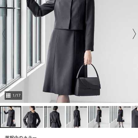
1
/
17