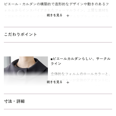
ピエール・カルダンの構築的で造形的なデザインや動きのあるフ
ォルムからインスパイアされたフォーマルライン。上質な素材を
続きを見る
こだわりのテクニックで仕立てたプレミアムなブラックフォーマ
ルです。
立体的なフォルムのロールカラーアンサンブル。大きいボタンが
こだわりポイント
全体のアクセントに。ピエールカルダンらしい、サークルライン
のエッセンスが組み込まれており、モダンで洗練された装いを演
出します。ワンピースの袖口には、スリットデザインとボタンが
ポイントに。着脱楽々な前開きファスナー仕様で、右にのみポケ
■ピエールカルダンらしい、サークル
ライン
ットが付いています。
立体的なフォルムのロールカラーと、
表地は上質なトリアセテート混の素材を使用。裏地は吸湿性に優
大きいボタンが全体のアクセントに。
れたキュプラで快適に。喪主や親族・参列者としてのご葬儀、お
続きを見る
サークルラインがポイントです。
別れの会などのシーンに着用できます。また、セレモニーの礼服
式服としてアクセサリーを添えた着こなしもおすすめです。ワ
■便利な前開きファスナー
ンピースの着丈は、膝がしっかり隠れる安心のフォーマル丈。｢少
寸法・詳細
しゆったり｣パターンを使用。「標準」に比べてウエストを中心に
ワンピースは着脱楽々な前開きファス
ゆとりを持たせています。