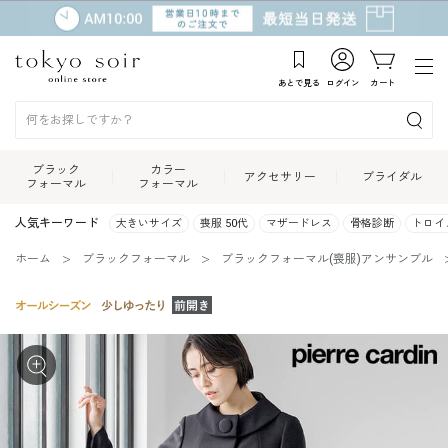
あとで見る
ログイン
カート
ブラック
カラー
アクセサリー
ブライダル
フォーマル
フォーマル
人気キーワード
大きいサイズ
喪服 50代
マザードレス
骨格診断
トロイ
ホーム
ブラックフォーマル
ブラックフォーマル(喪服)アンサンブル