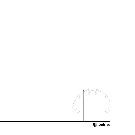
エステル100％（平二重）
エステル100％
：ご自宅で洗濯可
ット入り（折り返し可）
ポケット付き
着用：
 /
5619896-10
 /
5652897-10
620620-00
身長166cm 9号着用