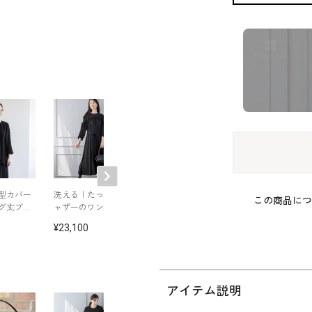
型カバー
洗える｜たっぷりギ
洗える｜襟ぐりのタ
洗える｜スタン
この商品につ
グ丈ブラ
ャザーのワンピース
ックがポイントのワ
ラーの夏用フォ
ンピース
ルワンピース
23,100
26,180
22,000
アイテム説明