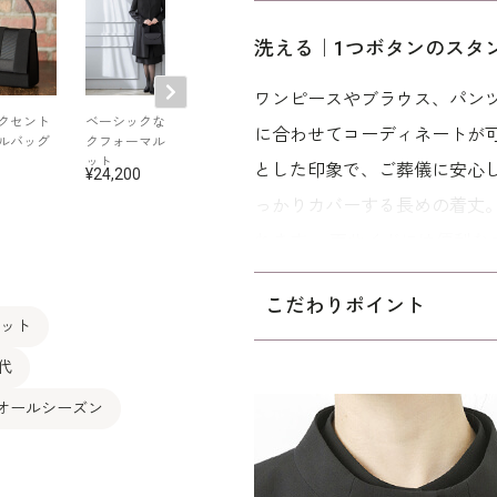
洗える｜1つボタンのスタ
ワンピースやブラウス、パン
クセント
ベーシックなブラッ
【撥水加工】こだわ
【撥水加工】セ
に合わせてコーディネートが可
ルバッグ
クフォーマル4点セ
りのマグネットバッ
ーデザインのブ
ット
グ
クバッグ
とした印象で、ご葬儀に安心
24,200
27,500
18,700
っかりカバーする長めの着丈
れます。 両サイドには便利な
素材のワンピース(
1501440
)
こだわりポイント
す。
ケット
キャリア（30～40代）を中
代
「標準」パターンを使用してい
 オールシーズン
マルのお洗濯方法
をご覧下さ