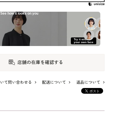
See how it looks on you
Try it with
your own face
店舗の在庫を確認する
ドカ
洗える｜一枚仕立て
すっきり見える清楚
ポンチョ風ジャケッ
いて問い合わせる
配送について
返品について
ーマ
のロング丈ジャケッ
なスタンドカラーワ
ト
ト
ンピース
29,700
26,950
21,450