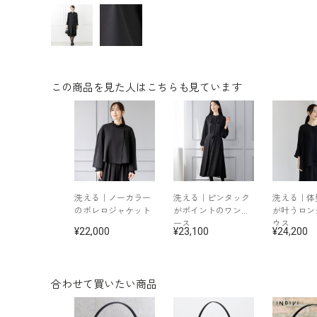
この商品を見た人はこちらも見ています
洗える｜ノーカラー
洗える｜ピンタック
洗える｜体
のボレロジャケット
がポイントのワンピ
が叶うロン
ース
ウス
22,000
23,100
24,200
合わせて買いたい商品