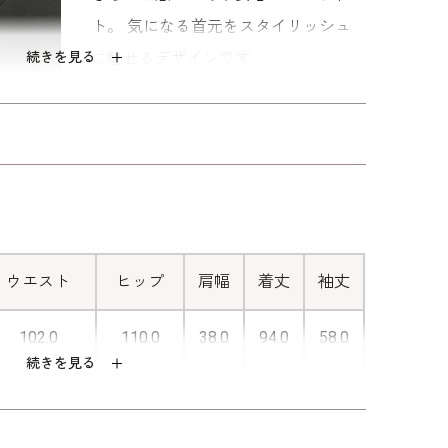
ト。 気になる首元をスタイリッシュ
続きを見る
に魅せるデザインです。
■長めの着丈
長めの着丈で、ウエスト・ヒップライ
ンをしっかりカバーし、美しい縦ライ
ンを作ります。
ウエスト
ヒップ
肩幅
着丈
袖丈
102.0
110.0
38.0
94.0
58.0
続きを見る
110.0
118.0
39.0
95.0
59.0