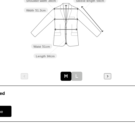
Shoulder width
38cm
Sleeve length
58cm
表地：ポリ
Width
51.3cm
素材
裏地：ポリ
洗濯方法
袖口スリ
Waist
51cm
両サイド
Length
94cm
※モデル
その他
ネックレス
イヤリング
Ｍ
Ｌ
バッグ /
5
※モデル：
ed
pe