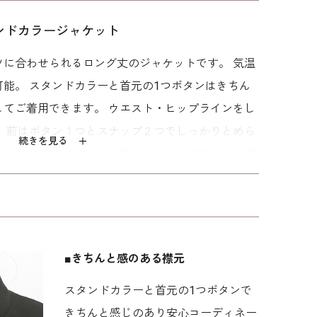
ンドカラージャケット
ツに合わせられるロング丈のジャケットです。 気温
ンタ
【慶弔両用】品よく
繊細なコード刺繍の
フラワーデザインの
能。 スタンドカラーと首元の1つボタンはきちん
ラッ
持てるフォーマルハ
ブラックバッグ
ポシェットバッグ
ンドバッグ
してご着用できます。 ウエスト・ヒップラインをし
25,300
19,800
25,300
。 前はボタン１つとスナップ２つでしっかりとめら
続きを見る
ポケットつき、袖は折り返して長さを調整可能。 同
や、セットアップ(
1502440
)とコーディネートできま
心とした、メリハリのあるボディラインの方向けの
ます。 ご自宅でのお洗濯は
ウォッシャブルフォー
■きちんと感のある襟元
い。
スタンドカラーと首元の1つボタンで
きちんと感じのあり安心コーディネー