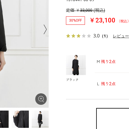
定価
￥
33,000
(税込)
￥23,100
30%OFF
（税込
3.0
（1）
レビュ
Ｍ
残り2点
ブラック
Ｌ
残り2点