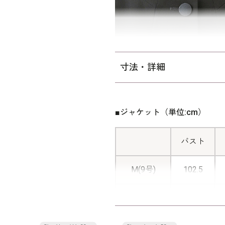
寸法・詳細
■ジャケット（単位:cm）
バスト
M(9号)
102.5
L(13号)
110.5