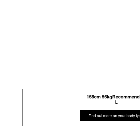
158cm 56kgRecommend
Ｌ
Find out more on your body ty