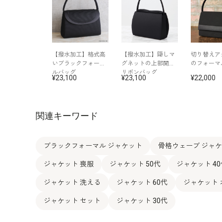
【撥水加工】格式高
【撥水加工】隠しマ
切り替えア
いブラックフォーマ
グネットの上部開閉
のフォーマ
ルバッグ
リボンバッグ
23,100
23,100
22,000
関連キーワード
ブラックフォーマル ジャケット
骨格ウェーブ ジャ
ジャケット 喪服
ジャケット 50代
ジャケット 40
ジャケット 洗える
ジャケット 60代
ジャケット
ジャケット セット
ジャケット 30代