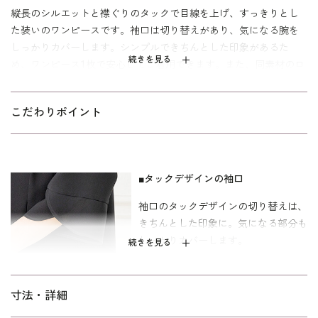
縦長のシルエットと襟ぐりのタックで目線を上げ、すっきりとし
た装いのワンピースです。袖口は切り替えがあり、気になる腕を
しっかりカバーします。シンプルできちんとした印象があるた
続きを見る
め、ワンピース1枚で安心してご着用できます。また、同素材のロ
ングジャケット(
1510441-00
)とセットアップになります。
両サイドのポケットや前開きファスナ―など、機能面にもこだわ
こだわりポイント
りました。ご自宅でのお洗濯は
ウォッシャブルフォーマルのお洗濯方法
をご覧下さい。
一般的なご葬儀のシーンで着用できます。 キャリア（30～40代）
■タックデザインの袖口
を中心とした、メリハリのあるボディラインの方向けの「標準」
袖口のタックデザインの切り替えは、
パターンを使用しています。
きちんとした印象に。気になる部分も
しっかりカバーします。
続きを見る
■前開きワンピース
寸法・詳細
スナッップボタンの奥にはファスナー