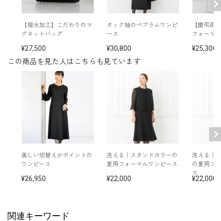
バッグ /
5620620-00
※モデル：身長167cm 9号着用
【撥水加工】こだわりのマ
タック袖のペプラムワンピ
【慶弔両
グネットバッグ
ース
フォーマ
27,500
30,800
25,300
この商品を見た人はこちらも見ています
美しい切替えがポイントの
洗える｜スタンドカラーの
洗える｜
ワンピース
夏用フォーマルワンピース
の夏用フ
ス
26,950
22,000
22,000
関連キーワード