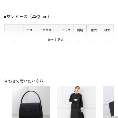
を内蔵。後ろに腕を回すことなく着脱
しやすいワンピースです。
■ワンピース（単位:cm）
バスト
ウエスト
ヒップ
肩幅
着丈
袖丈
続きを見る
9号
101.0
98.0
105.5
38.0
104.0
45.0
13号
109.0
106.0
113.5
39.0
106.0
46.0
表地：ポリエステル100％（平二重）
素材
裏地：ポリエステル100％
合わせて買いたい商品
洗濯方法：ご自宅で洗濯可
フロントオープンタイプ
両サイドポケット付き
※モデル着用：
その他
ジャケット /
1510441-00
イヤリング /
5652897-10
ネックレス /
5619896-10