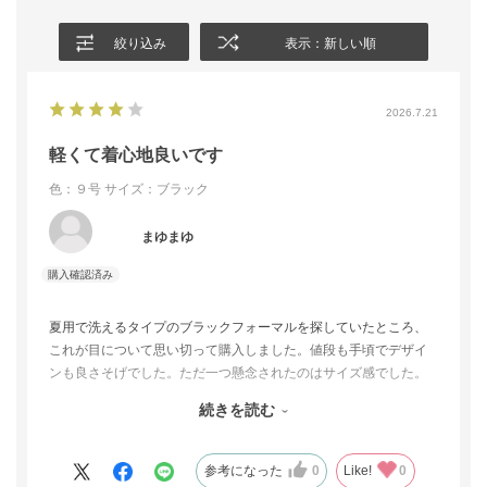
絞り込み
表示：新しい順
2026.7.21
軽くて着心地良いです
色：９号
サイズ：ブラック
まゆまゆ
夏用で洗えるタイプのブラックフォーマルを探していたところ、
これが目について思い切って購入しました。値段も手頃でデザイ
ンも良さそげでした。ただ一つ懸念されたのはサイズ感でした。
いろいろとオンライン上で駆使してみたものの、やはり試着して
続きを読む
みないと不安でした。到着してすぐ試着してみたところ若干キツ
イかなと思いましたが、これ以上のサイズ感だと大きいので納得
しました。
参考になった
0
Like!
0
当日1日着用して過ごしましたが、なんの違和感もなく心地よく過