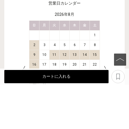
営業日カレンダー
2026年8月
金
土
日
月
火
水
木
金
土
日
月
2
3
1
9
10
2
3
4
5
6
7
8
6
7
16
17
9
10
11
12
13
14
15
13
14
23
24
16
17
18
19
20
21
22
20
21
PAGE TO
あ
30
31
23
24
25
26
27
28
29
27
28
カートに入れる
30
31
■
の日は休業日です。
※お問い合わせ対応および発送業務はお休み
しております。
【夏季休業のお知らせ】
8/11(火)～8/16(日)は休業となります。期間
中のご注文は可能ですが、お問い合わせ・発