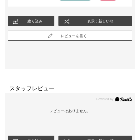
ごすことができ大満足しています。デザインもエレガントな雰囲
気で気に入っています。暑くて汗をかいても洗えるので安心して
います。
絞り込み
表示：新しい順
レビューを書く
スタッフレビュー
レビューはありません。