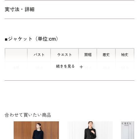
■脱ぎ着のしやすい前開きファスナー
実寸法・詳細
簡単に脱ぎ着ができるフロントオープ
ン仕様。スナップを外すと内側に隠し
ファスナーがあり、後ろに腕を回すこ
■ジャケット（単位:cm）
となく着替えられます。
バスト
ウエスト
肩幅
着丈
袖丈
続きを見る
9号
98.0
86.0
39.0
49.0
58.0
11号
102.0
90.0
39.5
49.5
58.5
13号
106.0
94.0
40.0
50.0
59.0
15号
111.0
99.0
41.0
50.5
59.0
合わせて買いたい商品
表地 ポリエステル100％
素材
裏地 ポリエステル100％