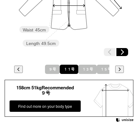
Waist
45cm
Length
49.5cm
９号
１１号
１３号
１５号
158cm 51kgRecommended
９号
Find out more on your body type