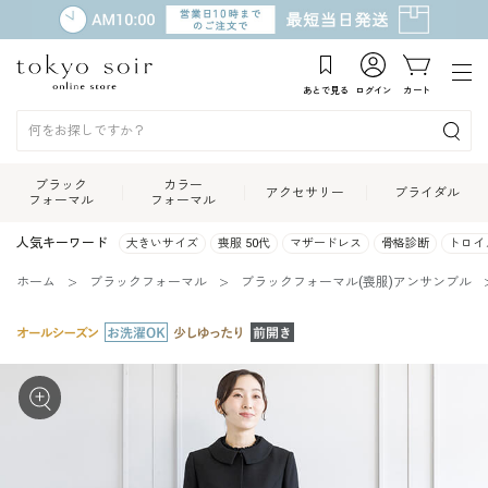
あとで見る
ログイン
カート
ブラック
カラー
アクセサリー
ブライダル
フォーマル
フォーマル
人気キーワード
大きいサイズ
喪服 50代
マザードレス
骨格診断
トロイ
ホーム
ブラックフォーマル
ブラックフォーマル(喪服)アンサンブル