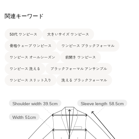
15号
110.0
94.0
111.0
41.0
113.0
49.0
関連キーワード
表地 ポリエステル100％
素材
50代 ワンピース
大きいサイズ ワンピース
裏地 ポリエステル100％
骨格ウェーブ ワンピース
ワンピース ブラックフォーマル
洗濯方法：ご自宅で洗濯可
その他
フロントオープンタイプ
ワンピース オールシーズン
前開き ワンピース
左のみポケット付
ワンピース 洗える
ブラックフォーマル アンサンブル
ワンピース スリット入り
洗える ブラックフォーマル
Shoulder width
39.5cm
Sleeve length
58.5cm
Width
51cm