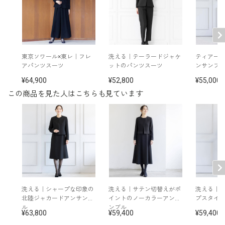
洗濯方法：ご自宅で洗濯可
袖口スリット入り（折り返し可）
両サイドポケット付
※モデル着用：
その他
イヤリング /
5652897-10
東京ソワール×東レ｜フレ
洗える｜テーラードジャケ
ティアー
バッグ /
5620620-00
アパンツスーツ
ットのパンツスーツ
ンサンブ
３連イヤリング /
5551335-10
64,900
52,800
55,000
ブローチ /
5553986-10
※モデル：身長167cm 9号着用
この商品を見た人はこちらも見ています
■ワンピース（単位:cm）
バスト
ウエスト
ヒップ
肩幅
着丈
袖丈
9号
97.0
81.0
98.0
39.0
110.5
48.0
洗える｜シャープな印象の
洗える｜サテン切替えがポ
洗える｜
11号
101.0
85.0
102.0
39.5
111.5
48.5
北陸ジャカードアンサンブ
イントのノーカラーアンサ
プスタイ
ル
ンブル
63,800
59,400
59,400
13号
105.0
89.0
106.0
40.0
112.5
49.0