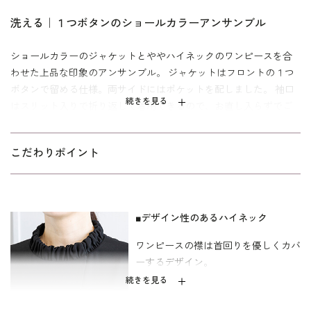
洗える｜１つボタンのショールカラーアンサンブル
ショールカラーのジャケットとややハイネックのワンピースを合
わせた上品な印象のアンサンブル。 ジャケットはフロントの１つ
ボタンで留める仕様。両サイドにはポケットを配しました。 袖口
続きを見る
はスリット入りで折り返して着用できるので、お直し入らずでご
着用いただけます。
ワンピースはネック部分にデザイン性があり、ジャケットの襟元
こだわりポイント
から覗くとさりげないおしゃれ感。気になる首元もカバーしてく
れます。 人気の前開きファスナー仕様でお着替え簡単。左側には
ポケット付きです。
■デザイン性のあるハイネック
喪の席はもちろん、アクセサリーをコーディネートして学校関連
ワンピースの襟は首回りを優しくカバ
のセレモニースーツにもおすすめ。原型は「少しゆったり」タイ
ーするデザイン。
プを使用したミセス（40代～）向け。「標準」に比べてウエスト
を中心にゆとりを持たせています。基準身長158cm。 ご自宅での
続きを見る
お洗濯は
をご覧下さい。
ウォッシャブルフォーマルのお洗濯方法