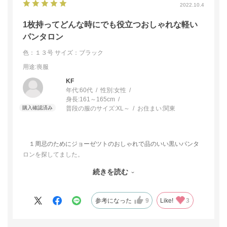
2022.10.4
1枚持ってどんな時にでも役立つおしゃれな軽い
パンタロン
色：１３号
サイズ：ブラック
用途
:喪服
KF
年代:
60代
性別:
女性
身長:
161～165cm
普段の服のサイズ:
XL～
お住まい:
関東
１周忌のためにジョーゼツトのおしゃれで品のいい黒いパンタ
ロンを探してました。
あらゆるお店を探しましたがなく、最後にネツト販売で見つけ
続きを読む
ました。
お値段もお手頃でこのパンタロンでしたら、お祝い事にも使え
そうです。
参考になった
9
Like!
3
購入できて本当にありがとうございます。