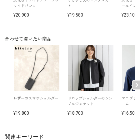
洗える｜サイドプリーツの
くるぶし丈のロングスカー
洗える｜
ブラウス /
1406532-02
ワイドパンツ
ト
ールイン
その他
イヤリング /
5552454-91
ネックレス /
5519810-10
20,900
19,580
23,100
コサージュ /
5502272-80
バッグ /
5520712-91
※モデル：身長167cm 9号着用
合わせて買いたい商品
レザーのスマホショルダー
ドロップショルダーのシン
マニプリ
プルジャケット
ーム
19,800
18,700
16,500
関連キーワード