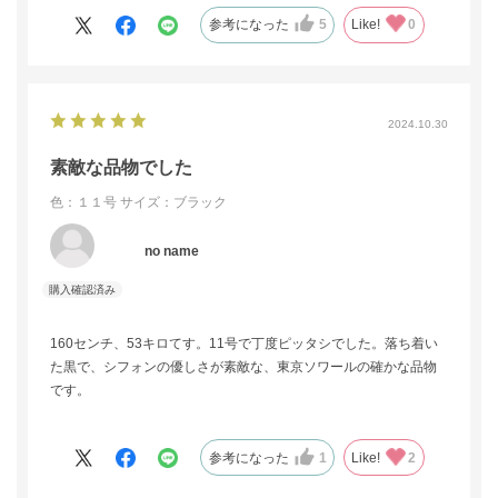
ころ、こちらのパンツを知人からおすすめされました。結婚式以
参考になった
5
Like!
0
外でも普段使いができそうな点も良かったです。
2024.10.30
素敵な品物でした
色：１１号
サイズ：ブラック
no name
160センチ、53キロてす。11号で丁度ピッタシでした。落ち着い
た黒で、シフォンの優しさが素敵な、東京ソワールの確かな品物
です。
参考になった
1
Like!
2