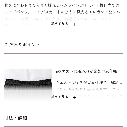
動きに合わせてひらりと揺れるヘムラインが美しい２枚仕立ての
ワイドパンツ。 ロングスカートのように見えるエレガントなシル
エットはお祝いの席にぴったり。 結婚式やセレモニーのミセスの
続きを見る
装いにお勧めです。
ウエストの後ろはゴム仕様なので、身体を締めつけなく長時間で
もゆったりと過ごせます。 ミセス向けのシルエットなので、ヒッ
こだわりポイント
プ周りも楽な着心地を感じていただけます。
ゆったり感のあるミセス向けのパターンを使用、「標準」に比べ
てウエストとヒップを中心にゆとりを持たせています。
■ウエストは着心地が楽なゴム仕様
※組合わせているブラウス（
1406532-02
）は別売りです。
ウエストは後ろがゴム仕様で、締めつ
けなくゆったりと着られます。 ロン
グスカートの様に見える美しいシルエ
続きを見る
ットは、華やかな席におすすめです。
■両脇のスリットで優雅に
寸法・詳細