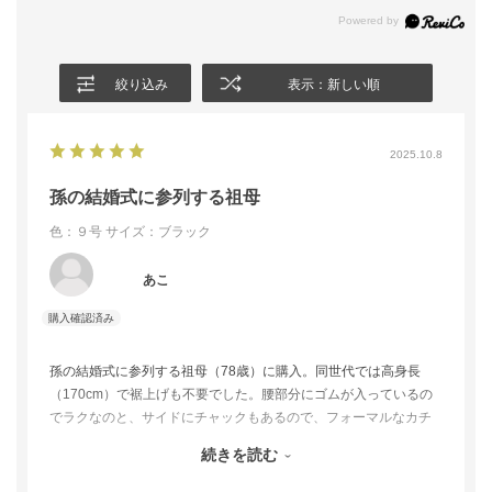
絞り込み
表示：新しい順
2025.10.8
孫の結婚式に参列する祖母
色：９号
サイズ：ブラック
あこ
孫の結婚式に参列する祖母（78歳）に購入。同世代では高身長
（170cm）で裾上げも不要でした。腰部分にゴムが入っているの
でラクなのと、サイドにチャックもあるので、フォーマルなカチ
ッと感も両立しています。歩くと裾がひらひらして、パンツなが
続きを読む
らスカートのような華やかさがあります。色柄ものより黒を好む
ため、結婚式にあう華やかなパンツスーツ選びに難航していたと