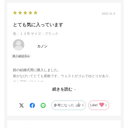
2022.11.3
とても気に入っています
色：１３号
サイズ：ブラック
カノン
姪の結婚式用に購入しました。
裾がなびいてとても素敵です。ウェストがゴムでゆとりがあり、
丈も調整ができます。
ブラウスでもジャケットでも合わせやすくこれから様々なシーン
続きを読む
で活躍すると思います。
参考になった
6
Like!
3