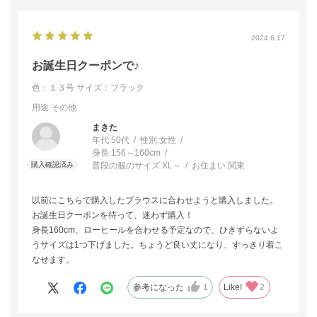
2024.6.17
お誕生日クーポンで♪
色：１３号
サイズ：ブラック
用途
:その他
まきた
年代:
50代
性別:
女性
身長:
156～160cm
普段の服のサイズ:
XL～
お住まい:
関東
以前にこちらで購入したブラウスに合わせようと購入しました。
お誕生日クーポンを待って、迷わず購入！
身長160cm、ローヒールを合わせる予定なので、ひきずらないよ
うサイズは1つ下げました。ちょうど良い丈になり、すっきり着こ
なせます。
参考になった
1
Like!
2