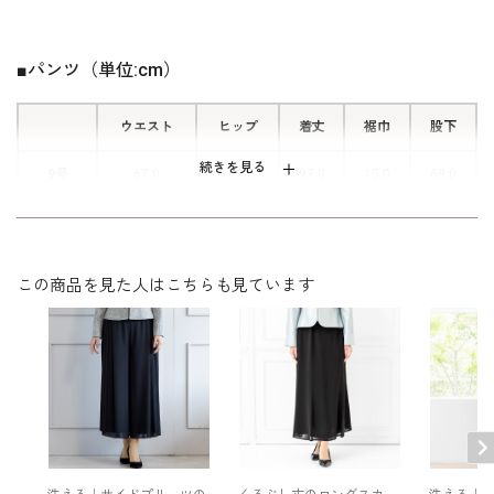
パンツの上にカバーになるパンツを重
ねたような2枚仕立てのワイドシルエ
ット。 カバーパンツの両脇には、裾
■パンツ（単位:cm）
に向かってスリットを入れ、動くたび
にひらりと優雅な雰囲気が楽しめま
ウエスト
ヒップ
着丈
裾巾
股下
す。
続きを見る
9号
67.0
100.5
97.0
15.0
68.0
11号
70.0
103.5
97.5
16.0
68.0
13号
74.0
107.5
98.0
17.0
68.0
この商品を見た人はこちらも見ています
15号
78.0
111.5
98.5
18.0
68.5
表地：ポリエステル100％（ジョーゼット）
素材
裏地：ポリエステル100％
洗濯方法：クリーニング
後ろウエストゴム仕様 +18cm伸長
※モデル着用：