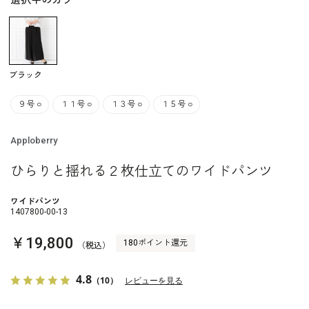
選択中のカラー
ブラック
９号
○
１１号
○
１３号
○
１５号
○
Apploberry
ひらりと揺れる２枚仕立てのワイドパンツ
ワイドパンツ
1407800-00-13
￥19,800
180ポイント還元
（税込）
4.8
（10）
レビューを見る