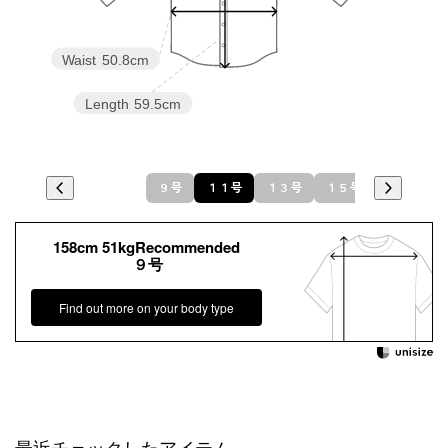
Waist
50.8cm
Length
59.5cm
９号
１１号
１３号
１５号
158cm 51kgRecommended
９号
Find out more on your body type