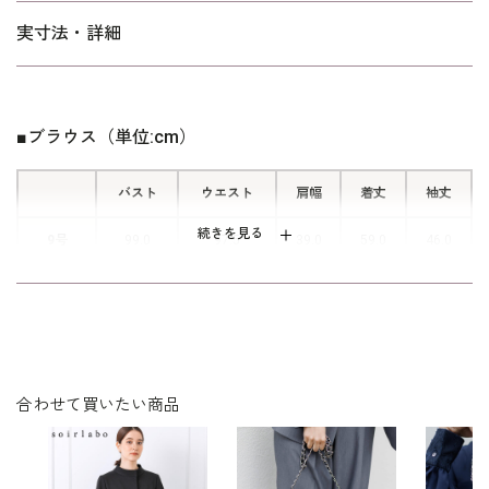
※記載の実寸法は、完成した商品を平置きして計測した寸法で
実寸法・詳細
す。 ご自身の体型より実寸法に8cm程度のゆとりあるサイズをお
■華やかなラメレース
選びいただくのがおすすめです。
フラワーモチーフの華やかなラメレー
スは、シフォンと組み合わせることで
■ブラウス（単位:cm）
上品な装いに。
バスト
ウエスト
肩幅
着丈
袖丈
続きを見る
9号
99.0
97.5
39.0
59.0
46.0
11号
103.0
101.5
39.5
59.5
46.5
13号
107.0
105.5
40.0
60.0
47.0
15号
112.0
110.5
41.0
60.5
47.0
合わせて買いたい商品
表地：ポリエステル100％（フィルムジョーゼット）×
レーヨン58％ ナイロン41％ ポリエステル1％（ラメ