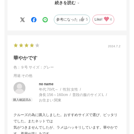
続きを読む
とても良かったと思いました。今回は遠縁ではありますが、親し
くしている娘さんの結婚式のために、またこれから先、年齢重ね
ても、いろいろにコーディネートできそうでとても良い買い物を
参考になった
5
Like!
4
させていただきました。美しいブラウスです。
2024.7.2
華やかです
色：９号
サイズ：グレー
用途
:その他
no name
年代:
70代～
性別:
女性
身長:
156～160cm
普段の服のサイズ:
L
お住まい:
関東
クルーズの為に購入しました。おすすめサイズで選び、ピッタリ
でした。またネットでは
気がつきませんでしたが、ラメはハッキリしています。華やかで
す。着用が楽しみです。