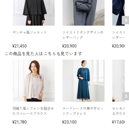
素材
レース）
裏地：ポリエステル100％
洗濯方法：クリーニング
フロントオープンタイプ
※モデル着用：
ポンチョ風ジャケット
ツイストリボンデザインの
ツイスト
ワイドパンツ /
1407800-00
レザーバッグ
レザーバ
イヤリング /
5552454-91
その他
21,450
20,900
20,900
ネックレス /
5510931-91
コサージュ /
5503587-21
この商品を見た人はこちらも見ています
バッグ /
5524915-91
手提げバッグ /
5597710-91
※モデル：身長167cm 9号着用
羽織り風シフォンを組合せ
コードレースの華やぎセッ
セレモニ
たラメレースブラウス
トアップドレス
るボウタ
21,780
23,100
17,600