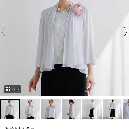
1
/
12