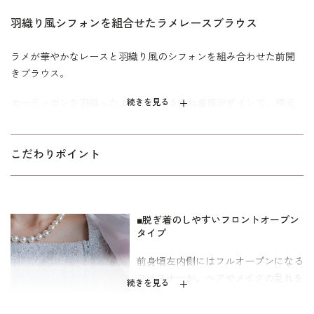
羽織り風シフォンを組合せたラメレースブラウス
ラメが華やかなレースと羽織り風のシフォンを組み合わせた前開
きブラウス。
カーディガンを羽織ったように見える重ね着風デザインで、襟元
続きを見る
から流れるようなシフォンがエレガント。 後ろ下がりの裾なの
で、気になる後ろ姿もさりげなく体型カバーしてくれます。 ロン
グスカートやワイドパンツと合わせてフォーマルシーンはもちろ
こだわりポイント
んのこと、組み合わせるアイテムによって様々な着こなしを楽し
むことができます。
ミセス（40代～）向け、｢少しゆったり｣パターンを使用。「標
■脱ぎ着のしやすいフロントオープン
準」に比べてウエストを中心にゆとりを持たせています。
タイプ
前身頃左内側にはフルオープンになる
※パソコンのモニター環境やスマートフォンの機種・設定によっ
ファスナーが。ヘアやメイクの乱れを
て、商品の色味や素材感などが実物と異なって見える場合がござ
続きを見る
気にすることなく簡単に脱ぎ着のでき
います。予めご了承くださいますようお願いいたします。
る仕様となっています。