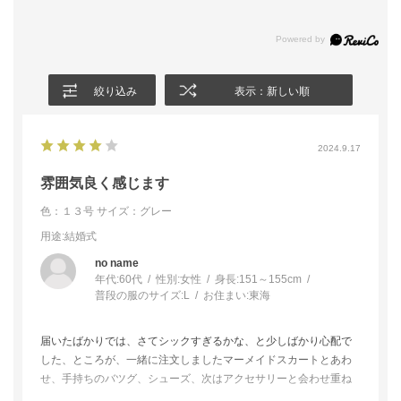
絞り込み
表示：新しい順
2024.9.17
雰囲気良く感じます
色：１３号
サイズ：グレー
用途
:結婚式
no name
年代:
60代
性別:
女性
身長:
151～155cm
普段の服のサイズ:
L
お住まい:
東海
届いたばかりでは、さてシックすぎるかな、と少しばかり心配で
した、ところが、一緒に注文しましたマーメイドスカートとあわ
せ、手持ちのバツグ、シューズ、次はアクセサリーと会わせ重ね
ていきますと、さりげない華やかさが醸し出て、こちらを選んで