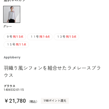
選択中のカラー
グレー
９号
残り3点
１１号
残り4点
１３号
残り3点
１５号
残り1点
Apploberry
羽織り風シフォンを組合せたラメレースブラ
ウス
ブラウス
1406532-01-15
￥21,780
198ポイント還元
（税込）