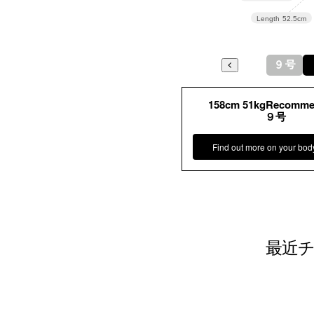
Length
52.5cm
表地：シル
バックサ
素材
９号
エステル1
裏地：キュ
158cm 51kgRecomm
９号
洗濯方法
その他
Find out more on your bod
フロント
最近