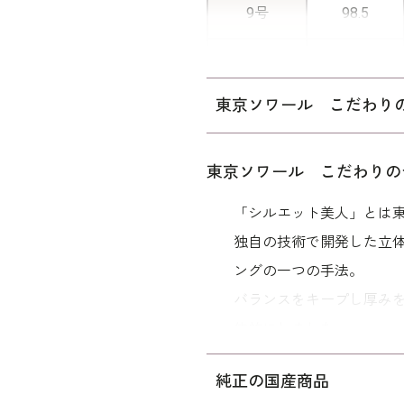
9号
98.5
11号
102.5
東京ソワール こだわり
13号
106.5
15号
111.5
東京ソワール こだわりの
「シルエット美人」とは
独自の技術で開発した立
表地：シル
バックサ
ングの一つの手法。
素材
エステル1
バランスをキープし厚み
裏地：キュ
体的にしました。
シルエットが美しく、着
洗濯方法
純正の国産商品
年令・サイズに関係なく
※モデル