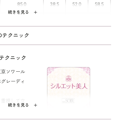
85.0
38.5
52.0
58.5
いデザインです。
続きを見る
■取り外しできる汗取りパット
89.0
39.0
52.5
59.0
上質なシルクを傷めないよう汗取りパ
のテクニック
93.0
39.5
53.0
59.5
ットは取り外し式になっています。
パッドだけでお洗濯可能なので、汗ば
98.0
40.5
53.5
59.5
テクニック
む季節も安心してご着用いただけま
東京ソワール
す。
体グレーディ
クランダムボーダージャカード（絹100％）×
テンジョーゼット（トリアセテート85％ ポリ
5％）
を重視して立
プラ100％
続きを見る
心地が良く、
：クリーニング
すっきりフィ
着用：