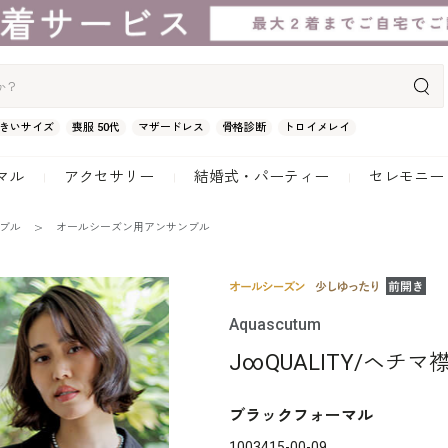
きいサイズ
喪服 50代
マザードレス
骨格診断
トロイメレイ
マル
アクセサリー
結婚式・パーティー
セレモニー
ンブル
オールシーズン用アンサンブル
Aquascutum
J∞QUALITY/ヘチ
ブラックフォーマル
1003415-00-09