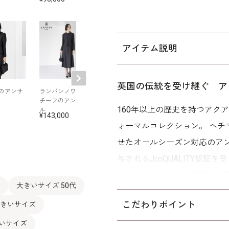
アイテム説明
英国の伝統を受け継ぐ ア
のアンサ
ランバンノワールモ
重なり合う襟元がシ
【新聞広告掲載
チーフのアンサンブ
ャープなアンサンブ
ラワーチェック
160年以上の歴史を持つアク
ル
ル
カードのアンサ
143,000
132,000
165,000
ル
ォーマルコレクション。 ヘ
せたオールシーズン対応のア
与されるJ∞QUALITY認証
ーダージャカードを使用した
大きいサイズ 50代
艶消しのバックサテンを差し
こだわりポイント
大きいサイズ
とバランスを重視した「シル
きいサイズ