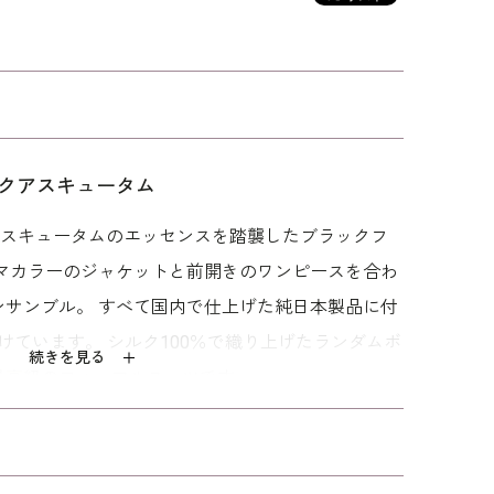
クアスキュータム
】フ
直線的なラインが美
モダンなオフショー
ジオメトリックのア
ジャ
しいアンサンブル
ルカラーのアンサン
ンサンブル
アスキュータムのエッセンスを踏襲したブラックフ
ンブ
ブル
132,000
143,000
165,000
チマカラーのジャケットと前開きのワンピースを合わ
ンサンブル。 すべて国内で仕上げた純日本製品に付
を受けています。 シルク100％で織り上げたランダムボ
続きを見る
最高級のフォーマルスーツです。
込んだヘチマカラーが印象的なジャケット。 着心地
エット美人」のパターンで仕立てています。 ドレス