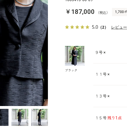
￥187,000
1,70
（税込）
5.0
（2）
レビュ
９号
×
ブラック
１１号
×
１３号
×
１５号
残り1点