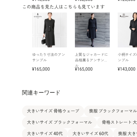
この商品を見た人はこちらも見ています
ゆったり寸法のアン
上質なジャカードに
小柄サイズ
サンブル
品格薫るアンサンブ
ンブル
ル
165,000
165,000
143,000
関連キーワード
大きいサイズ 骨格ウェーブ
喪服 ブラックフォーマル
大きいサイズ ブラックフォーマル
骨格ストレート 
大きいサイズ 40代
大きいサイズ 60代
喪服 大