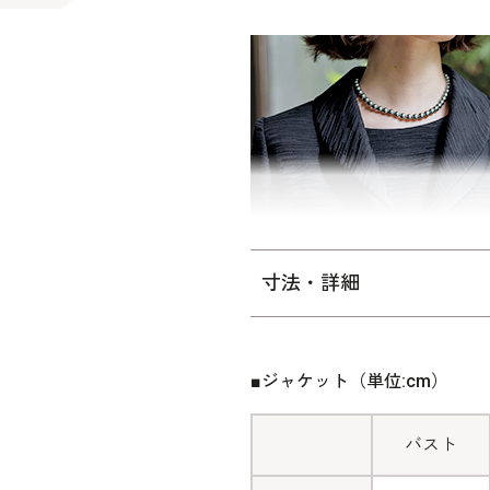
は左胸部分にファスナーがあ
見せる視覚効果が嬉しい、ス
ワンピースの着丈は、ふくら
派のスタイリングで、喪主や
準」に比べてウエストを中心に
しゆったり｣寸法です。
寸法・詳細
■ジャケット（単位:cm）
バスト