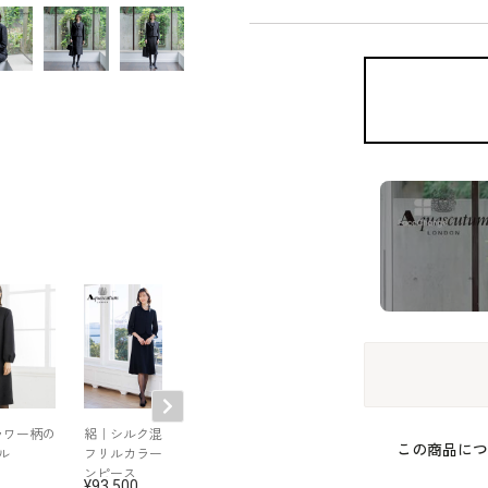
ラワー柄の
絽｜シルク混素材の
立体的なフォルムの
グログランアク
この商品につ
ル
フリルカラー夏用ワ
ロールカラーアンサ
トのアンサンブ
ンピース
ンブル
93,500
132,000
97,900