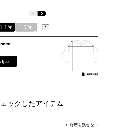
クランダムボーダージャカード（絹100％）×
テンジョーゼット（トリアセテート85％ ポリ
１１号
１３号
１５号
5％）
プラ100％
ended
：クリーニング
y type
オープンタイプ
チェックしたアイテム
履歴を残さない