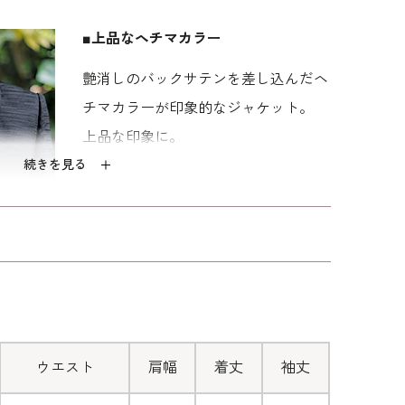
る前開きのトリックワンピース。 着る人をほっそり
トレートシルエットです。
■上品なヘチマカラー
はぎを覆う長めのフォーマル丈。 和装と同格の正統
艶消しのバックサテンを差し込んだヘ
ご親族、近親者の喪服としてもお勧めです。 「標
チマカラーが印象的なジャケット。
ゆとりを持たせた、ミセス（40代～）向けの｢少
上品な印象に。
続きを見る
■フロントファスナーで着替えも簡単
ドレスは着痩せして見える視覚効果が
嬉しいすっきりシルエット。 ワンピ
ースの左胸切り替え部分に隠しファス
ナーがある前開きです。 後ろに腕を
ウエスト
肩幅
着丈
袖丈
回すことなく脱ぎ着のできる人気の高