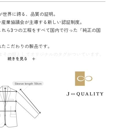
＋イヤリングセット /
5612802-10
623466-001
は日本が世界に誇る、品質の証明。
身長170cm 9号着用
ン産業協議会が主導する新しい認証制度。
これら3つの工程をすべて国内で行った「純正の国
れたこだわりの製品です。
ウエスト
ヒップ
肩幅
着丈
袖丈
商品」にはその証としてオリジナルのタグがついています。
続きを見る
83.0
97.5
39.0
110.0
47.0
Sleeve length
59cm
87.0
101.5
39.5
111.0
47.5
91.0
105.5
40.0
112.0
48.0
96.0
110.5
41.0
112.5
48.0