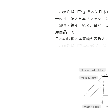
その他
ネックレス
ットします。
バッグ /
5
「J ∞ QUALITY 」それ
※モデル：
一般社団法人日本ファッショ
「織り・編み、染め、縫い」
■ワンピース（単位:cm）
産商品」で
日本の技術と美意識が表現さ
バスト
「J ∞ QUALITY 認証
9号
97.0
Shoulder width
39cm
11号
101.0
Width
51.3cm
13号
105.0
15号
110.0
Waist
44.5cm