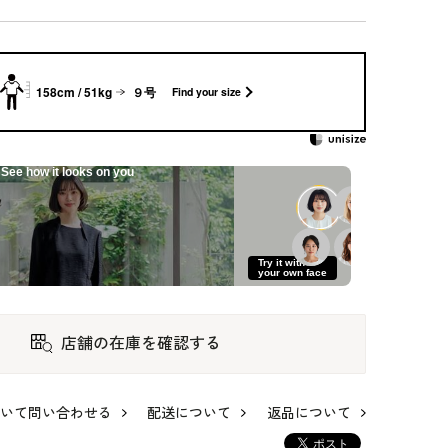
158cm / 51kg
９号
Find your size
See how it looks on you
Try it with
your own face
店舗の在庫を確認する
セン
ショールカラーのウ
フラワーカラーの絽
ヴィクトリアンジェ
いて問い合わせる
配送について
返品について
ル
ールコート
のフォーマルワンピ
ットのネックレス
ース
110,000
97,900
104,500