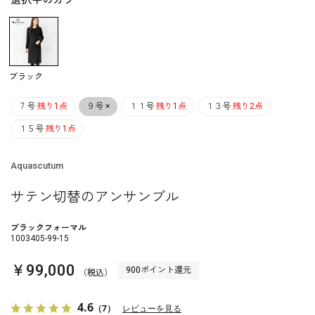
選択中のカラー
ブラック
７号
残り1点
９号
×
１１号
残り1点
１３号
残り2点
１５号
残り1点
Aquascutum
サテン切替のアンサンブル
ブラックフォーマル
1003405-99-15
￥99,000
900ポイント還元
（税込）
4.6
（7）
レビューを見る