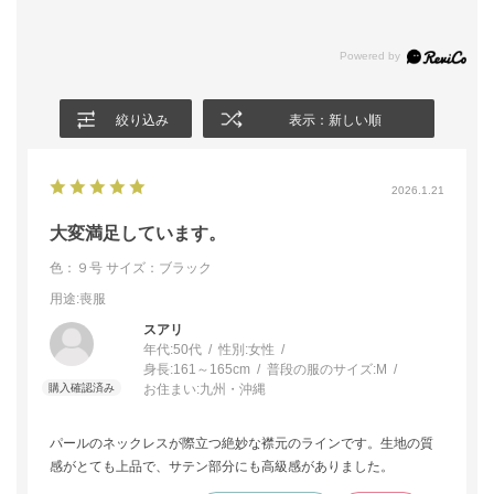
絞り込み
表示：新しい順
2026.1.21
大変満足しています。
色：９号
サイズ：ブラック
用途
:喪服
スアリ
年代:
50代
性別:
女性
身長:
161～165cm
普段の服のサイズ:
M
お住まい:
九州・沖縄
パールのネックレスが際立つ絶妙な襟元のラインです。生地の質
感がとても上品で、サテン部分にも高級感がありました。