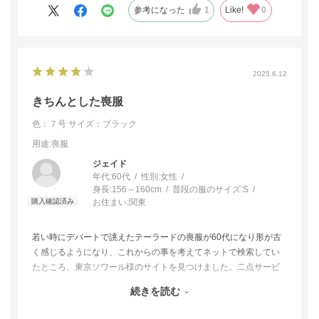
参考になった
1
Like!
0
2025.6.12
きちんとした喪服
色：７号
サイズ：ブラック
用途
:喪服
ジェイド
年代:
60代
性別:
女性
身長:
156～160cm
普段の服のサイズ:
S
お住まい:
関東
若い時にデパートで誂えたテーラードの喪服が60代になり形が古
く感じるようになり、これからの事を考えてネットで検索してい
たところ、東京ソワール様のサイトを見つけました。二点サービ
スを通じて取り寄せて試着し、シンプルで上品なアクアスキュー
続きを読む
タムの方を選びました。サテン使いが素敵で不謹慎ですが、早く
着て行きたい気持ちが…