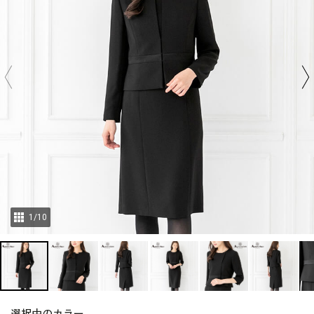
1
/
10