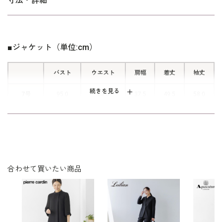
寸法・詳細
ワンピースの上身頃を開くと、右胸部
分ににウエストの下までおりる隠しフ
ァスナーがあります。 後ろに腕を回
■ジャケット（単位:cm）
すことなく脱ぎ着のできる人気の仕
様。 スリット部分は肌が見えないボ
バスト
ウエスト
肩幅
着丈
袖丈
ックスプリーツです。
続きを見る
7号
95.0
83.0
37.5
49.5
58.0
9号
98.0
86.0
38.0
50.0
58.5
11号
102.0
90.0
38.5
50.5
59.0
13号
106.0
94.0
39.0
51.0
59.5
合わせて買いたい商品
15号
111.0
99.0
40.0
51.5
59.5
表地：ストレッチ平二重（トリアセテート60％ ポリエ