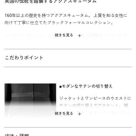
英国の伝統を踏襲するアクアスキュータム
160年以上の歴史を持つアクアスキュータム。 上質を知る女性に
向けて丁寧に仕立てたブラックフォーマルコレクション。
ノーカラーのジャケットとスーツ風に見える前開きワンピースを
続きを見る
合わせたアンサンブルスタイル。 ストレッチ性のある生地を使用
し、着心地とバランスを重視した「シルエット美人」のパターン
で仕立てた着心地の良いスーツです。
こだわりポイント
ジャケットとワンピースのウエスト部分に幅広のサテンを挟み込
みアクセントをつけました。 ワンピースはツーピース風に見える
一枚仕立てのトリックワンピースで、 ジャケットを脱いでもきち
■モダンなサテンの切り替え
んとした印象が嬉しいデザインです。 スタンダードなフォルム
ジャケットとワンピースのウエストに
は、喪主・ご親族・参列者のどのお立場でも安心。 世代を選ばず
サテンの切り替えでアクセント。 幅
長くご愛用いただけます。
を広めに取ることでハイブランドらし
続きを見る
ワンピースの着丈は、喪服として標準の膝下丈。 「標準」に比べ
い高級感を演出しています。
て二の腕やウエストを中心にゆとりを持たせた、ミセス（40代
～）向けの｢少しゆったり｣寸法です。
■フロントファスナーで着替えも簡単