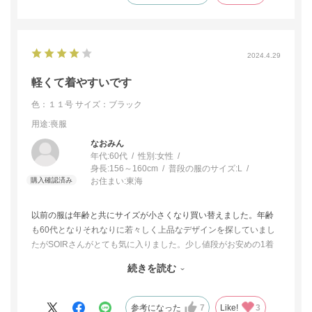
2024.4.29
軽くて着やすいです
色：１１号
サイズ：ブラック
用途
:喪服
なおみん
年代:
60代
性別:
女性
身長:
156～160cm
普段の服のサイズ:
L
お住まい:
東海
以前の服は年齢と共にサイズが小さくなり買い替えました。年齢
も60代となりそれなりに若々しく上品なデザインを探していまし
たがSOIRさんがとても気に入りました。少し値段がお安めの1着
と少し高めの1着を選び、試着して決めましたが、納得して選ぶ事
続きを読む
ができたと思います。もう少しお値段がお安いとうれしいので⭐️4
つです。
参考になった
7
Like!
3