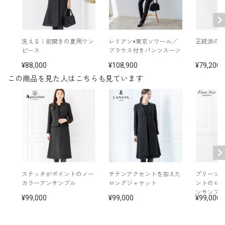
ステル40％）× サテン（トリアセテート85％ ポリエ
素材
ステル15％）
裏地：キュプラ100％
洗える｜前開きの夏用ワン
レリアン×東京ソワール／
正統派の
洗濯方法：クリーニング
ピース
ブラウス付きパンツスーツ
※モデル着用：
イヤリング /
5619896-10
88,000
108,900
79,200
その他
ネックレス /
5612802-10
この商品を見た人はこちらも見ています
バッグ /
5220481-00
※モデル：身長172cm 9号着用
■ワンピース（単位:cm）
バスト
ウエスト
ヒップ
肩幅
着丈
袖丈
7号
93.5
80.5
94.0
37.5
104.5
41.5
ステッチがポイントのノー
サテンアクセントを加えた
プリーツ
カラーアンサンブル
ロングジャケット
ントのロ
9号
96.5
83.5
97.0
38.0
105.0
42.0
ンサンブ
99,000
99,000
99,000
11号
100.5
87.5
101.0
38.5
106.5
42.5