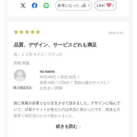
参考になった
5
Like!
2
2025.5.31
品質、デザイン、サービスどれも満足
色：１３号
サイズ：ブラック
用途
:喪服
no name
年代:
40代
性別:
女性
身長:
166～170cm
普段の服のサイズ:
L
お住まい:
関東
急に喪服が必要となり注文させて頂きました。デザインに悩んで
いて、試着チケットが使えたのは本当に良かったです。発送も大
変早く対応頂けたので助かりました。
デザイン、素材、質感、全てに品格あり、長く大切に着ることが
続きを読む
できそうです。
ありがとうございました。