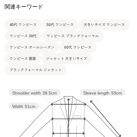
13号
104.5
91.5
105.0
39.0
107.0
43.0
関連キーワード
15号
109.5
96.5
110.0
40.0
107.5
43.0
40代 ワンピース
50代 ワンピース
大きいサイズ ワンピース
ワンピース 30代
ワンピース ブラックフォーマル
表地：ストレッチ平二重（トリアセテート60％ ポリエ
ステル40％）× サテン（トリアセテート85％ ポリエ
ワンピース オールシーズン
60代 ワンピース
素材
ステル15％）
裏地：キュプラ100％
ワンピース 喪服
ジャケット 大きいサイズ
ブラックフォーマル ジャケット
洗濯方法：クリーニング
その他
フロントオープンタイプ
Shoulder width
38.5cm
Sleeve length
59cm
Width
51cm