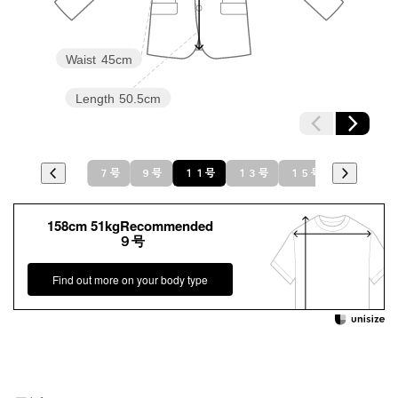
Waist
45cm
Length
50.5cm
７号
９号
１１号
１３号
１５号
158cm 51kgRecommended
９号
Find out more on your body type