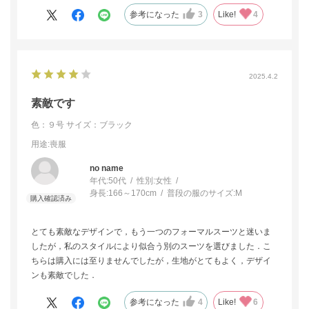
参考になった
3
Like!
4
2025.4.2
素敵です
色：９号
サイズ：ブラック
用途
:喪服
no name
年代:
50代
性別:
女性
身長:
166～170cm
普段の服のサイズ:
M
とても素敵なデザインで，もう一つのフォーマルスーツと迷いま
したが，私のスタイルにより似合う別のスーツを選びました．こ
ちらは購入には至りませんでしたが，生地がとてもよく，デザイ
ンも素敵でした．
参考になった
4
Like!
6