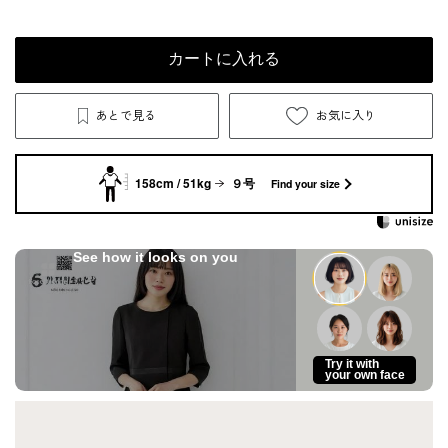
カートに入れる
あとで見る
お気に入り
158cm / 51kg
９号
Find your size
See how it looks on you
Try it with
your own face