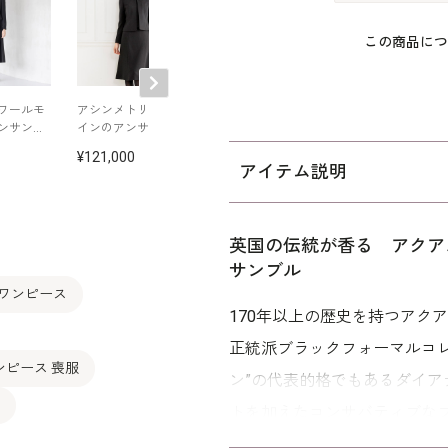
この商品につ
ワールモ
アシンメトリーデザ
立体的なシルエット
立体的なフォル
ンサンブ
インのアンサンブル
が美しい襟ぐりのア
ロールカラーア
ンサンブル
ンブル
121,000
92,400
132,000
アイテム説明
英国の伝統が香る アクア
サンブル
 ワンピース
170年以上の歴史を持つアク
正統派ブラックフォーマルコレ
ンピース 喪服
ン”の代表的格でもあるダイ
トを加えたコンサバティブな