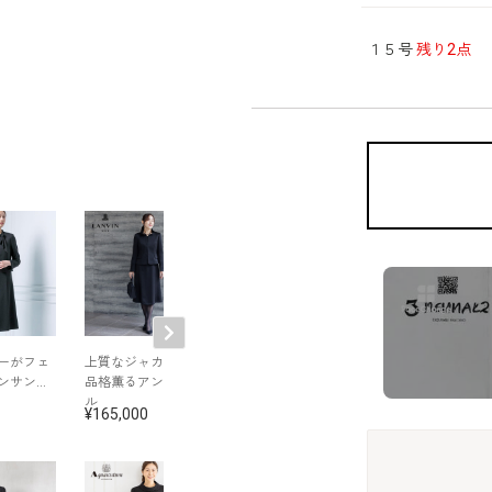
１５号
残り2点
ーがフェ
上質なジャカードに
グラデーションフラ
ジオメトリック
ンサンブ
品格薫るアンサンブ
ワー絡み織ワンピー
ンサンブル
ル
ス
165,000
110,000
165,000