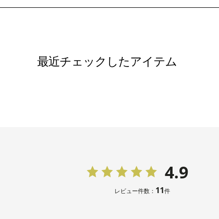
11号
102.5
13号
106.5
最近チェックしたアイテム
15号
111.5
表地：トリ
素材
ナグログ
裏地：キュ
洗濯方法
4.9
その他
フロント
11
レビュー件数：
件