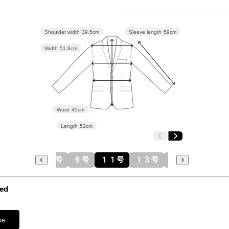
裏地：キュ
シルエットが美しく、着
年令・サイズに関係なく
Shoulder width
39.5cm
Sleeve length
59cm
洗濯方法
ットします。
※モデル
Width
51.8cm
その他
ネックレス
バッグ 
※モデル：
Waist
45cm
■ワンピース（単位:cm）
Length
52cm
バスト
７号
９号
１１号
１３号
１５号
7号
95.5
ed
9号
98.5
pe