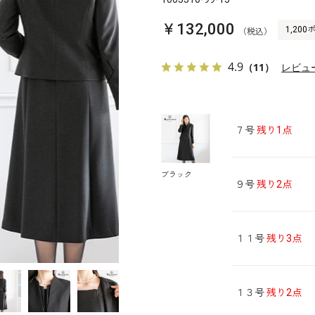
￥132,000
1,20
（税込）
4.9
（11）
レビュ
７号
残り1点
ブラック
９号
残り2点
１１号
残り3点
１３号
残り2点