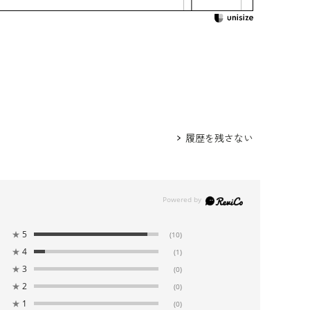
86.5
105.5
39.5
114.5
45.5
90.5
109.5
40.0
115.5
46.0
95.5
114.5
41.0
116.0
46.0
履歴を残さない
アセテート72％ ポリエステル28％（エコル
ラン）
プラ100％
：クリーニング
★
5
(10)
オープンタイプ
★
4
(1)
★
3
(0)
★
2
(0)
★
1
(0)