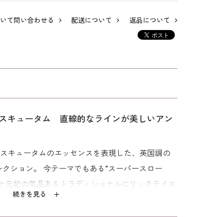
いて問い合わせる
配送について
返品について
ムの
サテン切替のアンサ
【読売新聞掲載】ボ
ステッチがポイント
ンサ
ンブル
ウタイアクセントの
のノーカラーアンサ
アンサンブル
ンブル
99,000
143,000
99,000
スキュータム 直線的なラインが美しいアン
アスキュータムのエッセンスを表現した、英国調の
クション。 今テーマでもある”スーパースロー
アナ元妃の気品あるトラディショナルにリッチテイス
続きを見る
ファッションスタイル。