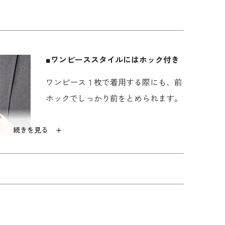
なライン切り替えのスタンドカラージャケットと、
トロンプルイユアクセントのデザインのノーカラー
で着用すると、少し絞ったウエスト、ロング丈のスカ
バランスを楽しめます。 ワンピースだけでも、軽め
■ワンピーススタイルにはホック付き
に見えるきちんと感のある装い。前ファスナーつき
ワンピース１枚で着用する際にも、前
ポイント。
ホックでしっかり前をとめられます。
せているのはトリアセテート混の高級感のある微光
いキュプラ裏地使用。 ワンピースの着丈は長めで、
続きを見る
ル丈で着席時も安心です。 喪主やご親族など近親者
お別れ会などの式服としてもお勧めです。 「標準」
りを持たせた、ミセス（40代～）向けの｢少しゆ
■着脱楽々なフロントファスナー
洗練されたデザインでありながら、着
脱楽々なフロントファスナーの機能つ