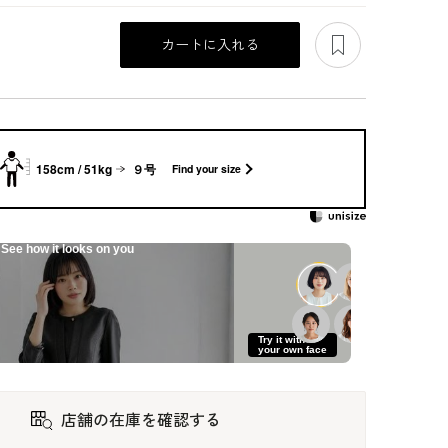
あとで見る
カートに入れる
158cm / 51kg
９号
Find your size
See how it looks on you
のア
軽い着心地のロング
絽｜シルク混素材の
曲線切り替えがポイ
Try it with
丈アンサンブル
フリルカラー夏用ワ
ントのアンサンブル
your own face
ンピース
132,000
93,500
99,000
店舗の在庫を確認する