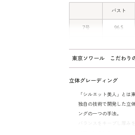
バスト
7号
96.5
9号
99.5
東京ソワール こだわり
11号
103.5
13号
107.5
立体グレーディング
「シルエット美人」とは
15号
112.5
独自の技術で開発した立
ングの一つの手法。
表地：トリ
バランスをキープし厚み
素材
ナグログ
体的にしました。