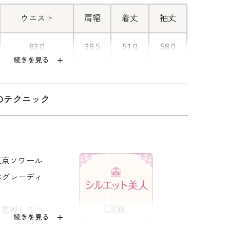
き。ワンピースの後ろに手を伸ばさず
にお召しいただくことができます。
ウエスト
肩幅
着丈
袖丈
83.0
38.5
51.0
58.0
続きを見る
86.0
39.0
51.5
58.5
のテクニック
90.0
39.5
52.0
59.0
94.0
40.0
52.5
59.5
東京ソワール
99.0
41.0
53.0
59.5
体グレーディ
アセテート72％ ポリエステル28％（エコル
を重視して立
続きを見る
ラン）