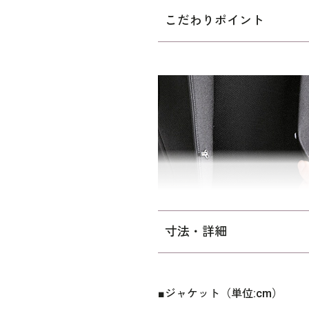
どこから見ても美しい直線的
こだわりポイント
ジャケットの胸元からのぞく
ワンピース。 アンサンブル
ートラインまで、完成された
のジャケットを羽織ったよう
で楽に着脱できるのも嬉しい
シンプルなデザインを際立た
沢の漆黒の表地。吸湿性の高
ふくらはぎにかかるフォーマ
の喪服としても、ホテルでの
寸法・詳細
に比べてウエストを中心にゆと
ったり｣寸法です。
■ジャケット（単位:cm）