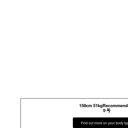
158cm 51kgRecommend
９号
Find out more on your body ty