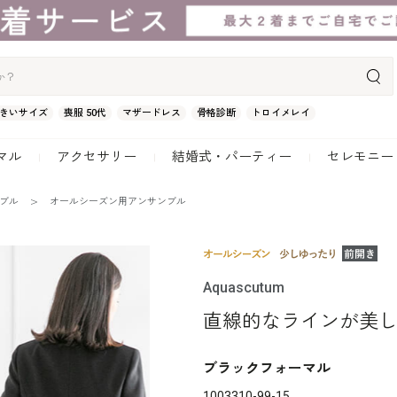
きいサイズ
喪服 50代
マザードレス
骨格診断
トロイメレイ
マル
アクセサリー
結婚式・パーティー
セレモニー
ンブル
オールシーズン用アンサンブル
Aquascutum
直線的なラインが美
ブラックフォーマル
1003310-99-15