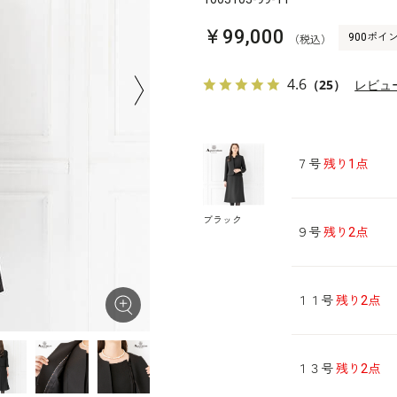
￥99,000
900ポイ
（税込）
4.6
（25）
レビュ
７号
残り1点
ブラック
９号
残り2点
１１号
残り2点
１３号
残り2点