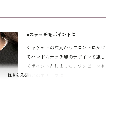
ンサンブル。ジャケットは一箇所のカギホックで留
上げた作りが大人の気品を感じさせます。襟元から
デザインが慎ましさの中にクチュール感を添えてい
ットと同様のステッチが。上着を羽織っているよう
■ステッチをポイントに
品でもきちんと感が損なわれないうれしいデザイ
ジャケットの襟元からフロントにかけ
裾は足さばきもよい形。落ち着いた無地のバックサ
てハンドステッチ風のデザインを施し
ての喪の席にきちんとしながらも気負いなく着用い
てポイントとしました。ワンピースも
続きを見る
揃いのモチーフに。
ぎに掛かる改まり度の高い丈。 ミセス（40代～）
ンを使用。 「標準」に比べてウエストを中心にゆと
■フロントファスナーで脱ぎ着も快適
は無地になります。
ワンピース上身頃を開くと、襟元左か
らウエストの下までおりるファスナー