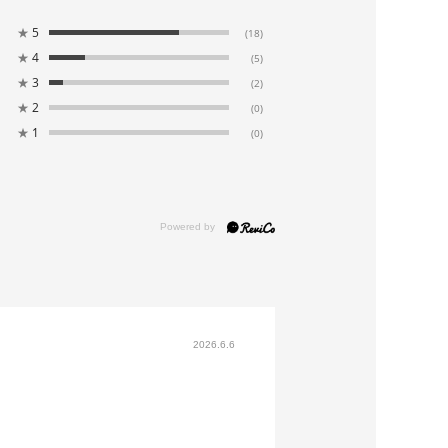
★
5
(18)
86.5
102.0
39.0
112.0
45.5
★
4
(5)
★
3
(2)
90.5
106.0
39.5
113.0
46.0
★
2
(0)
★
1
(0)
95.5
111.0
40.5
113.5
46.0
テンジョーゼット（ポリエステル100％）
100％
リーニング
プンタイプ
2026.6.6