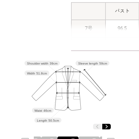
バスト
7号
96.5
9号
99.5
11号
103.5
Shoulder width
39cm
Sleeve length
59cm
Width
51.8cm
13号
107.5
15号
112.5
Waist
46cm
Length
50.5cm
表地：バ
素材
0％）