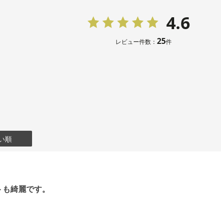
4.6
11号
101.5
25
レビュー件数：
件
13号
105.5
15号
110.5
表地：バックサ
素材
裏地：キュプラ
い順
洗濯方法：ク
その他
フロントオー
トも綺麗です。