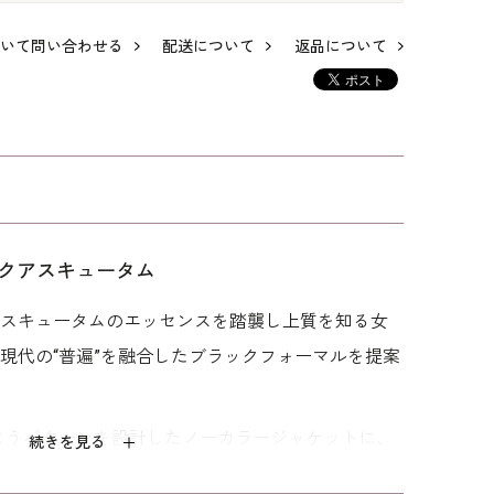
いて問い合わせる
配送について
返品について
ース
サテントリミングが
アシンメトリーデザ
絡み織ボーダーのフ
ング
美しいアンサンブル
インのアンサンブル
ォーマルワンピース
サン
102,300
121,000
93,500
クアスキュータム
アスキュータムのエッセンスを踏襲し上質を知る女
に現代の“普遍”を融合したブラックフォーマルを提案
ようパターンを設計したノーカラージャケットに、
続きを見る
たように見えるフロントオープンワンピースをセッ