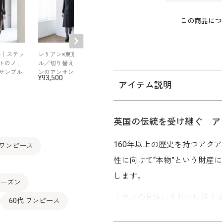
この商品につ
号｜ステッ
レリアン×東京ソワー
曲線切り替えがポイ
プリーツワンピ
トのノー
ル／切り替えデザイ
ントのアンサンブル
がポイントのロ
サンブル
ンのアンサンブル
ジャケットアン
93,500
99,000
99,000
ブル
アイテム説明
英国の伝統を受け継ぐ ア
160年以上の歴史を持つアク
 ワンピース
性に向けて“本物”という財産
します。
シーズン
ミセスの身体にきれいに沿う
60代 ワンピース
七分袖のジャケットを羽織っ