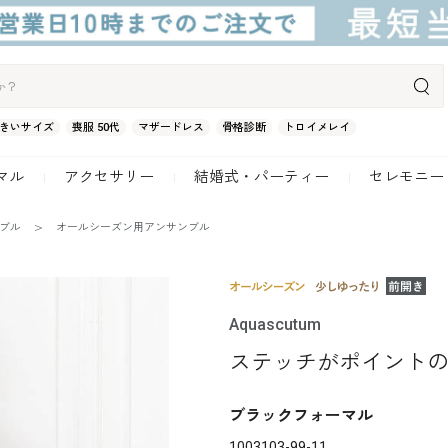
きいサイズ
喪服 50代
マザードレス
骨格診断
トロイメレイ
マル
アクセサリー
結婚式・パーティー
セレモニー
ンブル
オールシーズン用アンサンブル
Aquascutum
ステッチがポイント
ブラックフォーマル
1003103-99-11