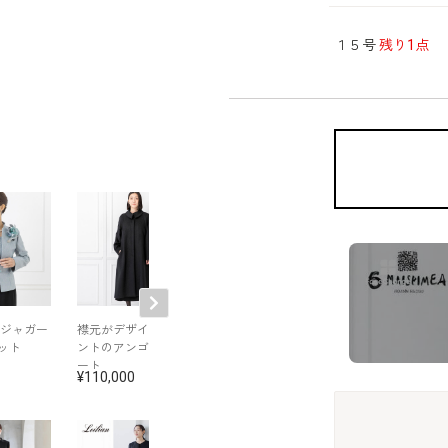
１５号
残り1点
Dジャガー
襟元がデザインポイ
正喪服スタイルのア
チュール刺繍の
ット
ントのアンゴラ混コ
ンサンブル
ワンピース
ート
110,000
86,900
90,200