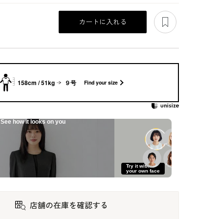
あとで見る
カートに入れる
158cm / 51kg
９号
Find your size
See how it looks on you
大人
細見えのセレモニー
洗える｜ステッチテ
スーツ風のアンサン
Try it with
スーツ
クニックのアンサン
ブル
your own face
ブル
93,500
97,900
86,900
店舗の在庫を確認する