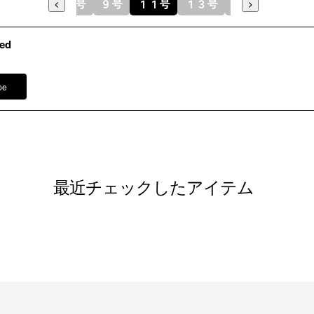
７号
９号
１１号
１３号
１５号
裏地：キュ
ed
洗濯方法
※モデル
イヤリング
pe
その他
ネックレス
バッグ /
5
※モデル：
■ワンピース（単位:cm）
最近チェックしたアイテム
バスト
7号
94.5
9号
97.5