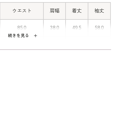
が現れます。後ろに腕を回すことなく
脱ぎ着のできる人気の仕様です。
ウエスト
肩幅
着丈
袖丈
85.0
38.0
49.5
58.0
続きを見る
88.0
38.5
50.0
58.5
92.0
39.0
50.5
59.0
96.0
39.5
51.0
59.5
101.0
40.5
51.5
59.5
ックサテンジョーゼット（ポリエステル10