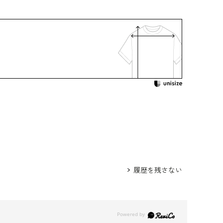
プラ100％
：クリーニング
着用：
 /
5619896-10
 /
5612802-10
220481-00
身長172cm 9号着用
ウエスト
ヒップ
肩幅
着丈
袖丈
履歴を残さない
79.5
95.0
38.0
110.5
44.5
82.5
98.0
38.5
111.0
45.0