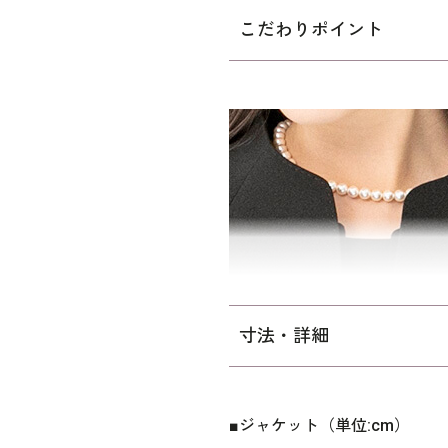
トしたブラックフォーマルア
こだわりポイント
めるタイプ。襟元を少し立ち
フロントのハンドステッチ風
ます。ワンピースにもジャケ
なトリックワンピースは、単
ン。セミフレアーに仕立てた
テンジョーゼット製で、すべ
ただけます。
ワンピースの着丈は、ふくらは
向け、｢少しゆったり｣パター
寸法・詳細
りを持たせています。 ※裏地
プラスサイズはこちら
■ジャケット（単位:cm）