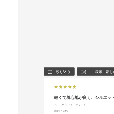
絞り込み
表示：新し
軽くて着心地が良く、シルエッ
色：９号
サイズ：ブラック
用途
:その他