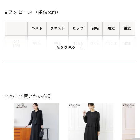
心にゆとりを持たせています。サイズ表示はイタリア式です。
ろに手を回さずに着用することができ
ます。 暑い夏には嬉しい機能です。
■ワンピース（単位:cm）
バスト
ウエスト
ヒップ
肩幅
着丈
袖丈
9号
99.5
99.5
125.5
38.5
120.0
42.0
(38)
続きを見る
11号
103.5
103.5
129.5
39.0
121.0
42.5
(40)
13号
107.5
107.5
133.5
39.5
122.0
43.0
(42)
15号
合わせて買いたい商品
112.5
112.5
138.5
40.5
122.5
43.0
(44)
表地 トリアセテート83％
素材
ポリエステル17％
裏地 キュプラ100％