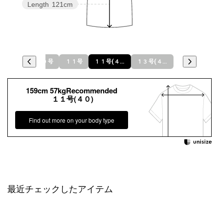
Length
121cm
９号(３８)
９号
１１号
１１号(４０)
１３号(４２)
１３号
159cm 57kgRecommended
１１号(４０)
Find out more on your body type
最近チェックしたアイテム