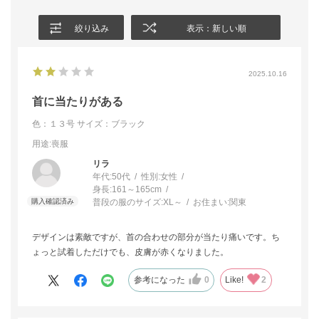
絞り込み
表示：新しい順
2025.10.16
首に当たりがある
色：１３号
サイズ：ブラック
用途
:喪服
リラ
年代:
50代
性別:
女性
身長:
161～165cm
普段の服のサイズ:
XL～
お住まい:
関東
デザインは素敵ですが、首の合わせの部分が当たり痛いです。ち
ょっと試着しただけでも、皮膚が赤くなりました。
参考になった
0
Like!
2