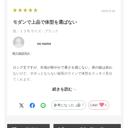
2025.6.19
モダンで上品で体型を選ばない
色：１３号
サイズ：ブラック
no name
ロング丈ですが、生地が軽やかで暑さを感じない。体の線は拾わ
ないけど、ダボっとならない縦長のラインで体型をスッキリ見せ
てくれます。
首のリボンもさりげなく、パールのネックレスをつけても邪魔に
続きを読む
ならずに上品に収まりました。
デザイン違いで二着送ってもらうサービスを利用して、こちらに
即決。急いでいる中でも、満足のいく購入ができました。
参考になった
7
Like!
6