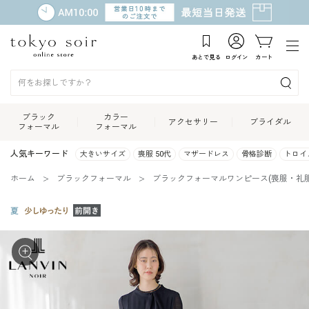
あとで見る
ログイン
カート
ブラック
カラー
アクセサリー
ブライダル
フォーマル
フォーマル
人気キーワード
大きいサイズ
喪服 50代
マザードレス
骨格診断
トロイ
ホーム
ブラックフォーマル
ブラックフォーマルワンピース(喪服・礼服