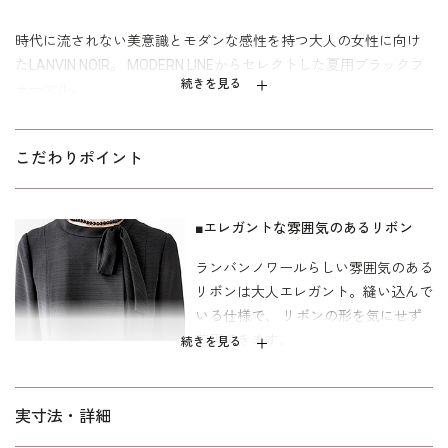
時代に流されない美意識とモダンな感性を持つ大人の女性に向け
たLANVIN NOIR。 MODERN LINEからセレクトした夏用ブラックフ
続きを見る
ォーマル。
清涼感のある絽素材を使い、襟元にリボンアクセントをあしらっ
たロングドレス。
こだわりポイント
ウエスト部分を締め付けないゆったりとしたAラインのワンピース
はエレガントな装い。 首元のリボンは縫い付けになっているの
■エレガントな雰囲気のあるリボン
で、形を気にせず着用できます。 ご葬儀としてはもちろんのこ
ランバンノワールらしい雰囲気のある
と、お別れの会や偲ぶ会など夏の法要におすすめです。 さらっと
リボンは大人エレガント。縫い込んで
した肌触りとシルクのような光沢が特徴の、清涼感あるトリアセ
いる仕様で、 リボンの形を気にせず
テート混の絽素材を使用。 ほどよい透け感で涼し気です。裏地は
着用できます。
吸湿性が高くなめらかなキュプラを使用。暑い季節も快適に着て
続きを見る
いただけます。
■着脱が楽なフロントファスナー
着丈は参列者の喪服として一般的な膝下丈。 40代～向けの｢少しゆ
実寸法・詳細
ったり｣パターンを使用。 「標準」に比べて腕回り、ウエストを中
前にファスナーがついているので、後