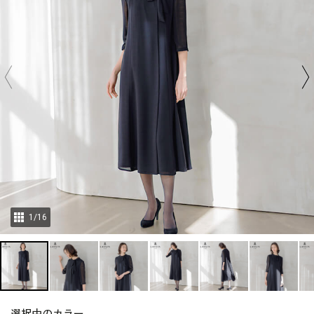
1
/
16