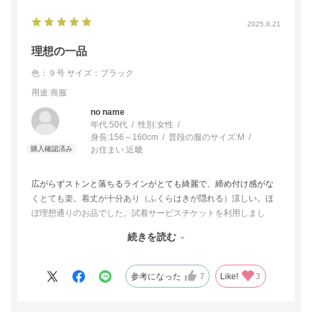
2025.8.21
理想の一品
色：９号
サイズ：ブラック
用途
:喪服
no name
年代:
50代
性別:
女性
身長:
156～160cm
普段の服のサイズ:
M
お住まい:
近畿
広がらずストンと落ちるラインがとても綺麗で、締め付け感がな
くとても楽。着丈が十分あり（ふくらはきが隠れる）涼しい。ほ
ぼ理想通りのお品でした。試着サービスチケットを利用しまし
た。家で所有するバック、靴、羽織りと合わせ落ち着いて吟味で
続きを読む
きるのがとても良いと思います。違うブランドで気になるお品が
あり、どうしても試したかったので一度返品させて頂きました
が、後日デパートでこちらに決め購入しました。
参考になった
7
Like!
3