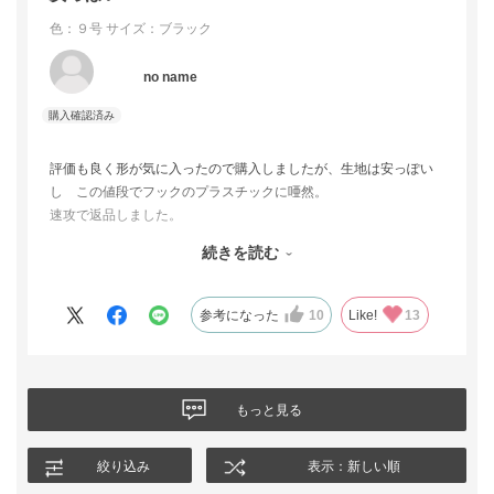
色：９号
サイズ：ブラック
no name
評価も良く形が気に入ったので購入しましたが、生地は安っぽい
し この値段でフックのプラスチックに唖然。
速攻で返品しました。
続きを読む
一週間経っても何も音沙汰無いので電話したら昨日届いていると
の事。
参考になった
10
Like!
13
金額が金額だけに連絡は小まめにして欲しいと思います。
はり実物見ないと 恥ずかしい思いをするのは自分ですから
ね…
もっと見る
評価に疑念を抱きました。
この評価がきちんと掲示される事を祈ります…
絞り込み
表示：新しい順