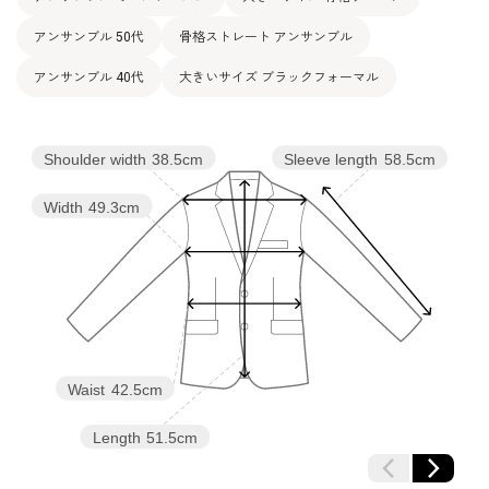
表地：トリアセテート70％
ポリエステル 15％
アンサンブル 50代
骨格ストレート アンサンブル
素材
レーヨン 15％
裏地：キュプラ 100％
アンサンブル 40代
大きいサイズ ブラックフォーマル
洗濯方法：クリーニング
その他
フロントオープンタイプ
日本製
Shoulder width
38.5cm
Sleeve length
58.5cm
Width
49.3cm
Waist
42.5cm
Length
51.5cm