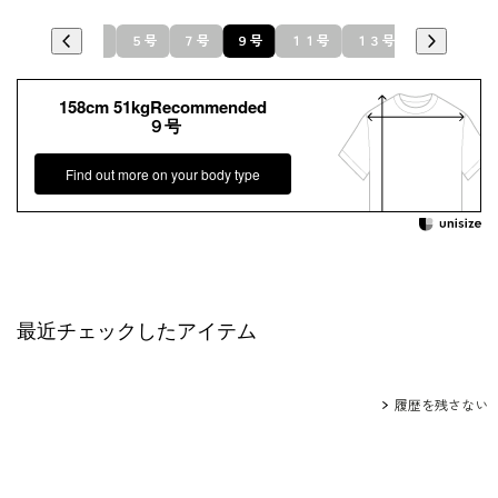
１９号
５号
７号
９号
１１号
１３号
１５号
158cm 51kgRecommended
９号
Find out more on your body type
最近チェックしたアイテム
履歴を残さない