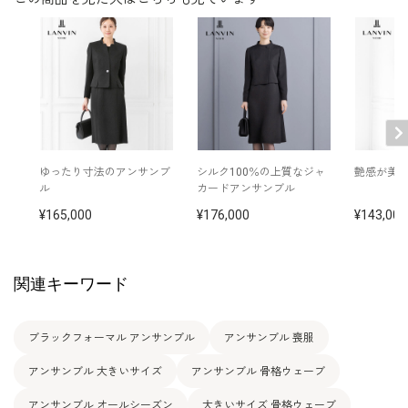
バスト
ウエスト
ヒップ
肩幅
着丈
袖丈
5号
91.0
74.0
92.5
38.0
106.0
45.0
7号
94.0
77.0
95.5
38.5
106.5
45.5
9号
97.0
80.0
98.5
39.0
107.0
46.0
ゆったり寸法のアンサンブ
シルク100％の上質なジャ
艶感が美
ル
カードアンサンブル
11号
101.0
84.0
102.5
39.5
108.0
46.5
165,000
176,000
143,000
13号
105.0
88.0
106.5
40.0
109.0
47.0
15号
110.0
93.0
111.5
40.5
110.0
47.0
関連キーワード
17号
115.0
98.0
116.5
41.0
110.5
47.0
ブラックフォーマル アンサンブル
アンサンブル 喪服
19号
120.0
103.0
121.5
41.5
110.5
47.0
アンサンブル 大きいサイズ
アンサンブル 骨格ウェーブ
アンサンブル オールシーズン
大きいサイズ 骨格ウェーブ