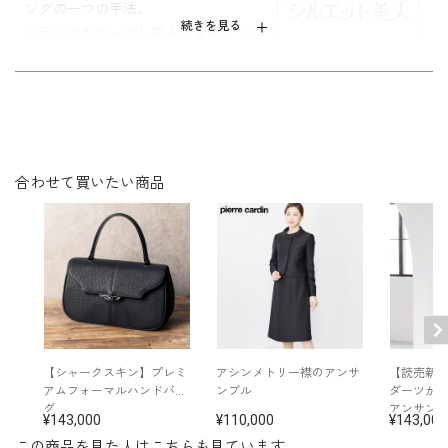
ングの一つの手法。
■細部にまでこだわった仕様
続きを見る
バランスをキープし厚みを重視して立
17号
116.5
103.0
40.5
53.5
59.5
ジャケットの見返しにはブルーのパイ
体的にしました。
19号
121.5
108.0
41.0
53.5
59.5
ピングでアクセントを。裏地はランバ
シルエットが美しく、着心地が良く、
ン ノワールのロゴ入り。
年令・サイズに関係なくすっきりフィ
ットします。
表地：トリアセテート70％
ポリエステル 15％
素材
合わせて買いたい商品
レーヨン 15％
裏地：キュプラ 100％
洗濯方法：クリーニング
両サイドポケット付き
日本製
※モデル着用：
その他
イヤリング /
5652200-00
ネックレス /
5615200-00
バッグ /
5320292-00
※モデル：身長167cm 9号着用
【シャークスキン】プレミ
アシンメトリー襟のアンサ
【読売新
アムフォーマルハンドバッ
ンブル
ダーツが
グ
アンサン
143,000
110,000
143,000
■ワンピース （単位:cm）
この商品を見た人はこちらも見ています