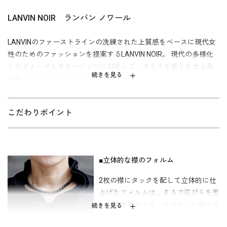
LANVIN NOIR ランバン ノワール
LANVINのファーストラインの洗練された上質感をベースに現代女
性のためのファッションを提案するLANVIN NOIR。 現代の多様化
したフォーマルオケージョンに対応して、クラスを感じさせる高
続きを見る
品質なブラックフォーマルを提案。
キーワードは「モダン」「エレガント」そして「シャープ」。
こだわりポイント
時代に流されない確かな美意識とモダンな感性を兼ね備えた大人
の女性のためのブラックフォーマル。
■立体的な襟のフォルム
2枚の襟にタックを配して立体的に仕
上げたフォルムは、まるで花びらを思
わせる優美さでネックラインに華やぎ
続きを見る
を添えます。