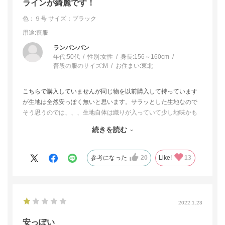
ラインが綺麗です！
色：９号
サイズ：ブラック
用途
:喪服
ランバンバン
年代:
50代
性別:
女性
身長:
156～160cm
普段の服のサイズ:
M
お住まい:
東北
こちらで購入していませんが同じ物を以前購入して持っています
が生地は全然安っぽく無いと思います。サラッとした生地なので
そう思うのでは、、、生地自体は織りが入っていて少し地味かも
しれませんが良い生地だと、実際2度程使用しましたが年配の方達
続きを読む
に良い喪服だとほめられました。形もエレガントで清潔感があり
非常に素敵な商品で私はオススメです。親族の葬儀40代以上の方
に、長く着用したい方にオススメの商品です。不安ならば試着サ
参考になった
20
Like!
13
ービスを是非お試しした方が良いと思います。
2022.1.23
安っぽい