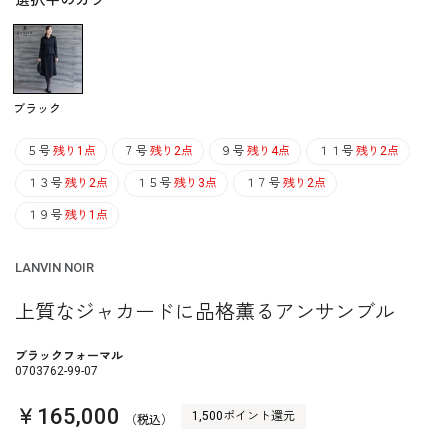
選択中のカラー
ブラック
５号
残り1点
７号
残り2点
９号
残り4点
１１号
残り2点
１３号
残り2点
１５号
残り3点
１７号
残り2点
１９号
残り1点
LANVIN NOIR
上質なジャカードに品格薫るアンサンブル
ブラックフォーマル
0703762-99-07
￥165,000
1,500ポイント還元
（税込）