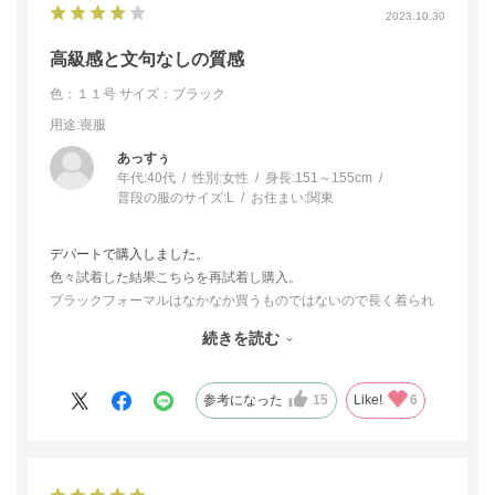
2023.10.30
高級感と文句なしの質感
色：１１号
サイズ：ブラック
用途
:喪服
あっすぅ
年代:
40代
性別:
女性
身長:
151～155cm
普段の服のサイズ:
L
お住まい:
関東
デパートで購入しました。
色々試着した結果こちらを再試着し購入。
ブラックフォーマルはなかなか買うものではないので長く着られ
るものと考えてこちらを購入です。
続きを読む
生地も100%ポリエステルではなくキュプラが入っていて、肌に触
れるところも着ていて心地の良いものを選んだ結果です。
ワンピースも前開きで60代70代でも綺麗に着られそうです。
参考になった
15
Like!
6
これなら何処に出ても恥ずかしくない一着だと思います。