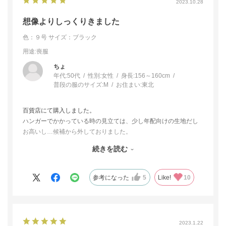
2023.10.28
想像よりしっくりきました
色：９号
サイズ：ブラック
用途
:喪服
ちょ
年代:
50代
性別:
女性
身長:
156～160cm
普段の服のサイズ:
M
お住まい:
東北
百貨店にて購入しました。
ハンガーでかかっている時の見立ては、少し年配向けの生地だし
お高いし…候補から外しておりました。
しかし、お店の方に着るだけでもと勧められて着てみたら全然イ
続きを読む
メージがくつがえされました。地味にはならずスタイルよく上品
に見せてくれて、お高かったのですが大人の買い物と思い購入し
ました。強いてあげるならば、ワンピースの方の着用しわがほん
参考になった
5
Like!
10
の少しですが気になりました。でもいい買い物をしましたので満
足です。
2023.1.22