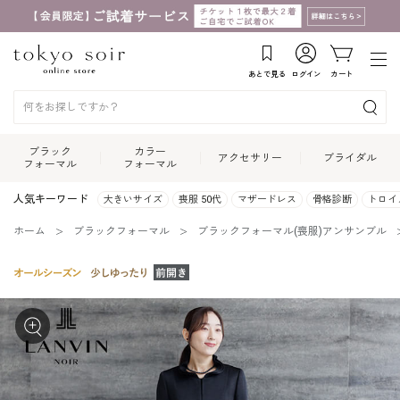
あとで見る
ログイン
カート
ブラック
カラー
アクセサリー
ブライダル
フォーマル
フォーマル
人気キーワード
大きいサイズ
喪服 50代
マザードレス
骨格診断
トロイ
ホーム
ブラックフォーマル
ブラックフォーマル(喪服)アンサンブル