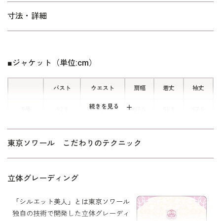
落ち着いた雰囲気の中にも女性らしさ
寸法・詳細
が薫る、ランバン ノワールならでは
のクチュールテクニックが見て取れる
デザインポイントです。
■ジャケット（単位:cm）
■艶やかな上質素材
バスト
ウエスト
肩幅
着丈
袖丈
ランダムなボーダー柄に織り上げられ
たジャカード素材は、米沢織。立体的
続きを見る
5号
92.5
79.0
37.5
50.5
57.5
な表面感とトリアセテートの上質な艶
かさに目を奪われます。
7号
95.5
82.0
38.0
51.0
58.0
東京ソワール こだわりのテクニック
どのような格式のシーンにも、自信を
9号
98.5
85.0
38.5
51.5
58.5
持って着こなすことのできる、至高の
逸品と呼ぶにふさわしいフォーマルで
11号
102.5
89.0
39.0
52.0
59.0
立体グレーディング
す。
13号
106.5
93.0
39.5
52.5
59.5
「シルエット美人」とは東京ソワール
大人のクラス感を醸し出しています。
独自の技術で開発した立体グレーディ
15号
111.5
98.0
40.0
53.0
59.5