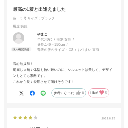
最高の1着と出逢えました
色：５号
サイズ：ブラック
用途
:喪服
まこ
年代:
40代
性別:
女性
身長:
146～150cm
普段の服のサイズ:
～XS
お住まい:
東海
着心地抜群！
窮屈じゃ無く体型も拾い難いのに、シルエットは美しく、デザイ
ンもとても素敵です。
これから長く愛用させて頂けそうです！
参考になった
8
Like!
5
2022.8.15