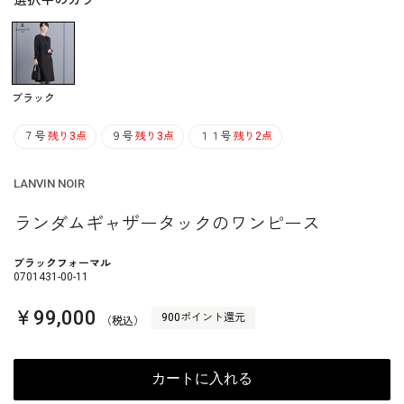
選択中のカラー
ブラック
７号
残り3点
９号
残り3点
１１号
残り2点
LANVIN NOIR
ランダムギャザータックのワンピース
ブラックフォーマル
0701431-00-11
￥99,000
900ポイント還元
（税込）
カートに入れる