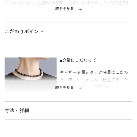
人の女性に向けたLANVIN NOIR。上質な素材で仕立てたMODERN
続きを見る
LINEのブラックフォーマル。
身頃はランダムなギャザータックをとり、価値観のあるエレガン
トな雰囲気に。ギャザー分量とタック分量にこだわり、美しいフ
こだわりポイント
ォルムに仕立てました。襟元に合わせてパフスリーブの袖にもボ
リュームを。スリットの入った軽やかなカフスもポイントです。
身頃とは対照に、スカート部分はストレートなタイトに表現した
メリハリのあるモダンなスタイル。ボックスプリーツなので足さ
■分量にこだわって
ばきも軽やか。ワンピース単体でもスタイルは完成しますが、ジ
ギャザー分量とタック分量にこだわ
ャケット（
0710431
）と合わせたアンサンブルコーディネートも
り、美しいフォルムに仕立てました。
素敵です。
ラグジュアリーな雰囲気に。
続きを見る
漆黒の生地なので、参列者や親族など喪服としても安心です。お
別れの会、家族葬にもおすすめ。ワンピース1枚でもお使いできま
■ボリュームのあるパフスリーブ
す。シーズンによっては、卒業式・卒園式礼服としても着回しし
寸法・詳細
すいモダンなデザイン。裏地は吸放湿性に優れたキュプラ素
襟元に合わせてパフスリーブの袖にも
材。パターンはミセス（40代～）向けの｢少しゆったり｣を使用。
ボリュームを。スリットの入った軽
着丈は膝が隠れるミディ丈。「標準」に比べて、二の腕や背渡
かなカフスもポイントです。