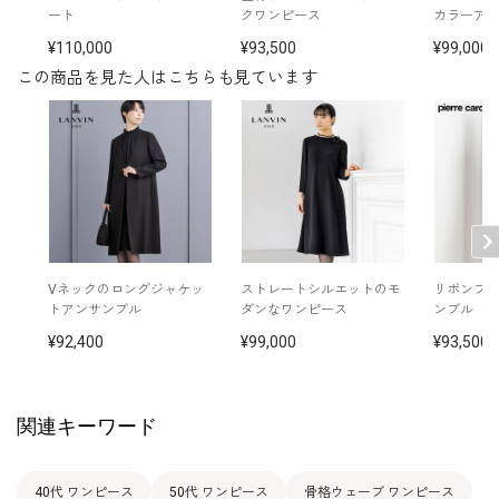
その他
※モデル着用： イヤリング /
5652200-00
ート
クワンピース
カラーア
ネックレス /
5615200-00
バッグ /
5320251-00
110,000
93,500
99,000
※モデル：身長174cm 9号着用
この商品を見た人はこちらも見ています
Vネックのロングジャケッ
ストレートシルエットのモ
リボンブ
トアンサンブル
ダンなワンピース
ンブル
92,400
99,000
93,500
関連キーワード
40代 ワンピース
50代 ワンピース
骨格ウェーブ ワンピース