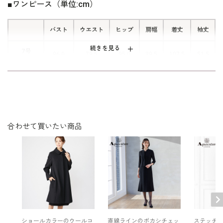
り、ウエストを中心にゆとりを持たせています。 サイズ表記はイ
■ワンピース（単位:cm）
タリア式です。
バスト
ウエスト
ヒップ
肩幅
着丈
袖丈
続きを見る
7号
96.0
79.5
95.0
39.5
107.5
51.5
（36）
9号
99.0
82.5
98.0
40.0
108.0
52.0
（38）
11号
103.0
86.5
102.0
40.5
109.0
52.5
（40）
合わせて買いたい商品
表地：上身頃 / ポリエステル100％（ジョーゼット）
下身頃 / トリアセテート69％ ポリエステル31％（ス
素材
トレッチクロス）
裏地：キュプラ100％
洗濯方法：クリーニング
日本製
後ろファスナー
ショールカラーのウールコ
直線ラインのボカシチェッ
ステッチ