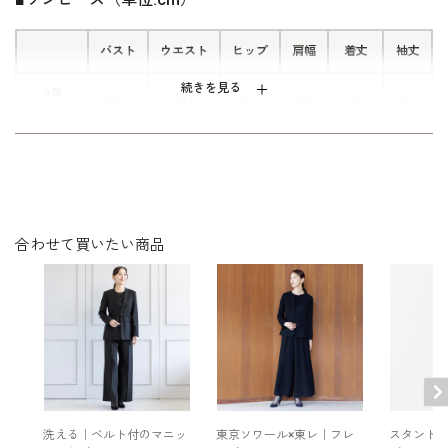
バスト
ウエスト
ヒップ
肩幅
着丈
袖丈
続きを見る
9号
99.0
94.0
102.5
39.0
109.5
56.0
（38）
11号
103.0
98.0
106.5
39.5
110.5
56.5
（40）
表地：トリアセテート69％ ポリエステル31％（スト
合わせて買いたい商品
素材
レッチクロス）×ポリエステル100％（ジョーゼット）
裏地：キュプラ100％
洗濯方法：クリーニング
日本製
後ろファスナー
コサージュ付き（取り外し可）
その他
※モデル着用： イヤリング /
5652200-00
ネックレス /
5615200-00
バッグ /
5320231-00
洗える｜ベルト付のマニッ
東京ソワール×東レ｜フレ
スタンド
※モデル：身長173cm 9号着用