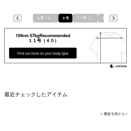
９号（３８）
９号
１１号（４０）
１１号
159cm 57kgRecommended
１１号（４０）
Find out more on your body type
最近チェックしたアイテム
履歴を残さない