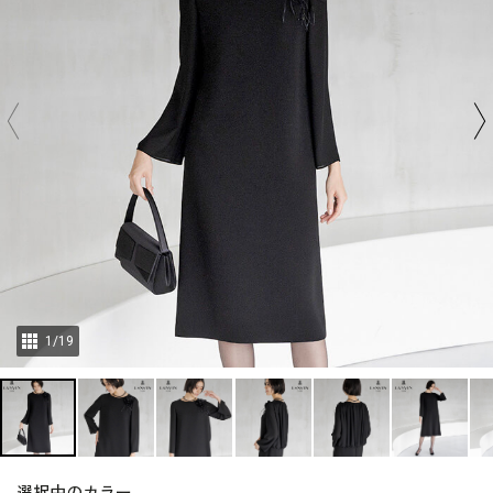
1
/
19