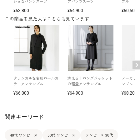
シュなパンツスーツ
アパンツスーツ
ブル
63,800
64,900
60,500
この商品を見た人はこちらも見ています
クラシカルな変形ロールカ
洗える｜ロングジャケット
ノーカラ
ラーアンサンブル
の軽量アンサンブル
ンブル
66,000
64,900
68,200
関連キーワード
40代 ワンピース
50代 ワンピース
ワンピース 30代