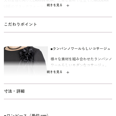
人の女性に向けたLANVIN NOIR。上質な素材で仕立てたMODERN
続きを見る
LINEのブラックフォーマル。
前面と背面でデザインを大きく変えて見せたモダンなワンピー
ス。前からもプリーツが見えるよう、肩の切り替え位置にこだわ
こだわりポイント
りました。後ろのドレープ分量は重すぎず空気を纏うような印
象。様々な素材を組み合わせたランバンノワールらしいコサージ
ュ付き。
■ランバンノワールらしいコサージュ
慶弔両用なので、葬儀・お別れ会の喪服・式服としても、慶事の
様々な素材を組み合わせたランバンノ
礼服としても活躍します。｢少しゆったり｣パターンを使用。 着丈
ワールらしいモダンなコサージュ。
は膝が隠れるミディ丈。「標準」に比べて、二の腕や背渡り、ウ
エストを中心にゆとりを持たせています。サイズ表記はイタリア
続きを見る
式です。
■後ろのドレープがポイント
寸法・詳細
後ろのドレープ分量は重すぎず空気を
纏うような印象に。
■ワンピース（単位:cm）