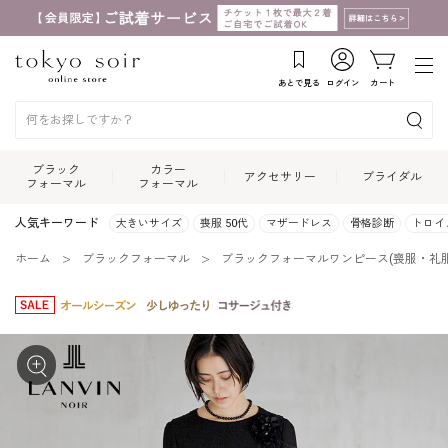
あとで見る
ログイン
カート
ブラック
カラー
アクセサリー
ブライダル
フォーマル
フォーマル
人気キーワード
大きいサイズ
喪服 50代
マザードレス
骨格診断
トロイ
ホーム
ブラックフォーマル
ブラックフォーマルワンピース(喪服・礼服