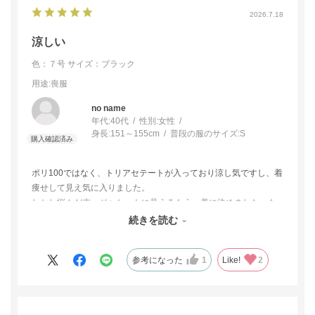
2026.7.18
涼しい
色：７号
サイズ：ブラック
用途
:喪服
no name
年代:
40代
性別:
女性
身長:
151～155cm
普段の服のサイズ:
S
ポリ100ではなく、トリアセテートが入っており涼し気ですし、着
痩せして見え気に入りました。
しかし悩んだ末、ジャケットに見えるもう一着に決めました。も
う少し若かったら涼しげなこちらを選びましたが、施主を務める
続きを読む
機会もあるためです。
参考になった
1
Like!
2