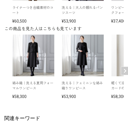
表地：トリアセテート67％ ポリエステル33％（レノ
ライナーつき合繊素材のコ
洗える｜大人の頼れるパン
ワンピー
素材
ー）
ート
ツスーツ
クフォー
裏地：ポリエステル100％
60,500
53,900
37,400
この商品を見た人はこちらも見ています
洗濯方法：ご自宅で洗濯可
フロントオープンタイプ
※モデル着用：
イヤリング /
5652897-10
その他
ネックレス /
5619896-10
バッグ /
5624161-98
※モデル：【1～2枚目】身長165cm【3～16枚目】身長
167cm 9号着用
絡み織｜洗える夏用フォー
洗える｜フェミニンな絡み
軽くて涼
マルワンピース
織りワンピース
カードの
58,300
53,900
58,300
関連キーワード