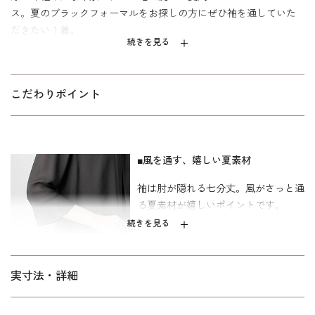
ス。夏のブラックフォーマルをお探しの方にぜひ袖を通していた
だきたい１着。
続きを見る
風がさっと通る夏素材で、トリアセテート混の表地は上品さも漂
います。ふらし部分のシフォンが清涼感を演出し、揺れ動く様が
優し気でフェミニンな装いに。スーツに見える1枚仕立てのトリッ
こだわりポイント
クワンピースで、どこから見てもきちんとした印象を与えます。
袖は肘が隠れる七分丈。フロントファスナーつきで楽に着脱可能
です。バラコサージュは取り外し可能で、気分やシーンでコーデ
■風を通す、嬉しい夏素材
ィネートを変えられます。
袖は肘が隠れる七分丈。風がさっと通
ご自宅で洗えるウォッシャブルなので着用後すぐにお手入れでき
る夏素材が嬉しいポイントです。
ます。
のご紹介
ウォッシャブルフォーマルのお洗濯方法
続きを見る
裏地はシワになりにくいポリエステル裏地を使用。着丈はひざが
隠れるフォーマル丈。喪主やご親族の立場の方におすすめです。
■フロントファスナーで脱ぎ着も快適
40代～向けの｢少しゆったり｣寸法で、「標準」に比べると腕回
実寸法・詳細
り、背渡り、ウエストを中心にゆとりがあります。
汗ばむ季節だからこそ、脱ぎ着のし
すい前開きがおすすめ。羽織風の合わ