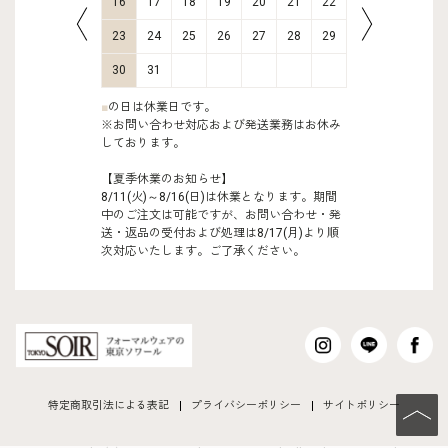
23
24
16
17
18
19
20
21
22
20
21
30
31
23
24
25
26
27
28
29
27
28
30
31
■
の日は休業日です。
※お問い合わせ対応および発送業務はお休み
しております。
【夏季休業のお知らせ】
8/11(火)～8/16(日)は休業となります。期間
中のご注文は可能ですが、お問い合わせ・発
送・返品の受付および処理は8/17(月)より順
次対応いたします。ご了承ください。
特定商取引法による表記
プライバシーポリシー
サイトポリシー
PAGE TO