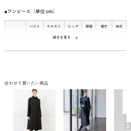
せ部分を開くと隠しファスナーがあ
■ワンピース（単位:cm）
り、簡単に着替えができます。
バスト
ウエスト
ヒップ
肩幅
着丈
袖丈
続きを見る
7号
95.5
78.5
95.0
37.5
104.0
42.5
9号
98.5
81.5
98.0
38.0
104.5
43.0
11号
102.5
85.5
102.0
38.5
105.5
43.5
13号
106.5
89.5
106.0
39.0
106.5
44.0
合わせて買いたい商品
15号
111.5
94.5
111.0
40.0
107.0
44.0
17号
116.5
99.5
116.0
41.0
107.5
44.0
19号
121.5
104.5
121.0
42.0
108.0
44.0