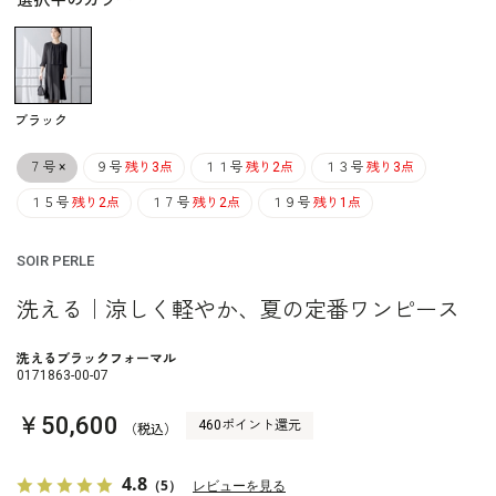
選択中のカラー
ブラック
７号
×
９号
残り3点
１１号
残り2点
１３号
残り3点
１５号
残り2点
１７号
残り2点
１９号
残り1点
SOIR PERLE
洗える｜涼しく軽やか、夏の定番ワンピース
洗えるブラックフォーマル
0171863-00-07
￥50,600
460ポイント還元
（税込）
4.8
（5）
レビューを見る