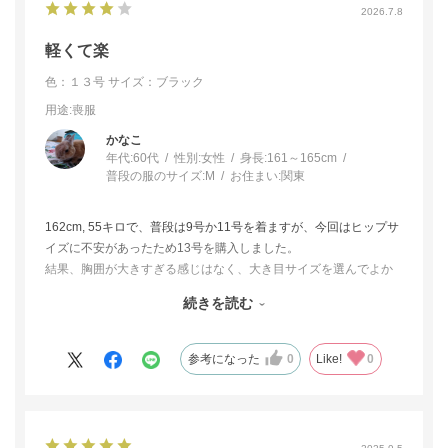
2026.7.8
軽くて楽
色：１３号
サイズ：ブラック
用途
:喪服
かなこ
年代:
60代
性別:
女性
身長:
161～165cm
普段の服のサイズ:
M
お住まい:
関東
162cm, 55キロで、普段は9号か11号を着ますが、今回はヒップサ
イズに不安があったため13号を購入しました。
結果、胸囲が大きすぎる感じはなく、大き目サイズを選んでよか
ったです。
続きを読む
他メーカーも含め他に2種類の夏用ワンピースを試着しましたが、
こちらが一番軽くて涼しく感じました。
着丈があと5センチ長ければもっとよかったです。
参考になった
0
Like!
0