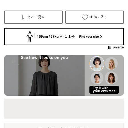
あとで見る
お気に入り
159cm / 57kg
１１号
Find your size
See how it looks on you
Try it with
your own face