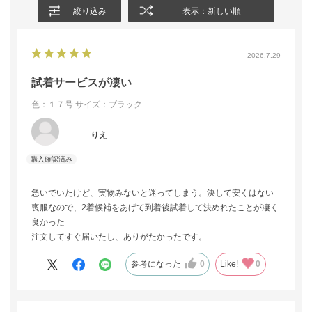
絞り込み
表示：新しい順
2026.7.29
試着サービスが凄い
色：１７号
サイズ：ブラック
りえ
急いでいたけど、実物みないと迷ってしまう。決して安くはない
喪服なので、2着候補をあげて到着後試着して決めれたことが凄く
良かった
注文してすぐ届いたし、ありがたかったです。
参考になった
0
Like!
0