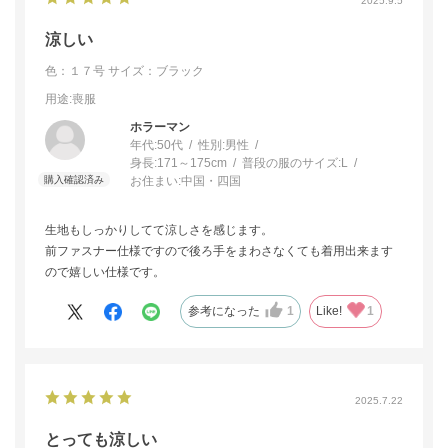
2025.9.5
涼しい
色：１７号
サイズ：ブラック
用途
:喪服
ホラーマン
年代:
50代
性別:
男性
身長:
171～175cm
普段の服のサイズ:
L
お住まい:
中国・四国
生地もしっかりしてて涼しさを感じます。
前ファスナー仕様ですので後ろ手をまわさなくても着用出来ます
ので嬉しい仕様です。
参考になった
1
Like!
1
2025.7.22
とっても涼しい