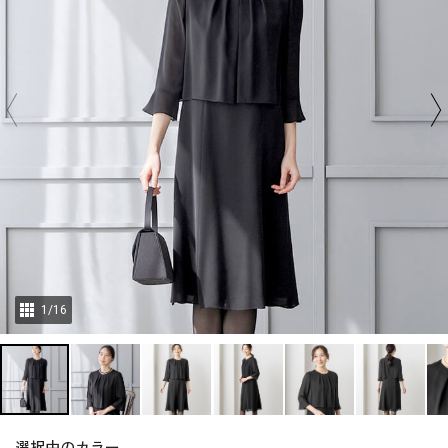
1
/
16