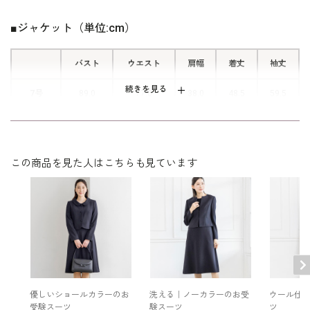
※記載の実寸法は、完成した商品を平置きで計測した寸法です。
す。
ご自身の体型が、実寸法より約8cm以内になるサイズをお選びく
■ジャケット（単位:cm）
ださい。
※商品に付属するタグの記載はヌード寸法です。 実寸法とは異な
バスト
ウエスト
肩幅
着丈
袖丈
ります。
続きを見る
7号
89.0
77.0
38.0
48.5
59.5
9号
92.0
80.0
38.5
49.0
60.0
11号
96.0
84.0
39.0
49.5
60.5
この商品を見た人はこちらも見ています
13号
100.0
88.0
39.5
50.0
61.0
15号
105.0
93.0
40.5
50.5
61.0
表地：毛 100％
素材
裏地：キュプラ 100％
優しいショールカラーのお
洗える｜ノーカラーのお受
ウール仕
受験スーツ
験スーツ
ツ