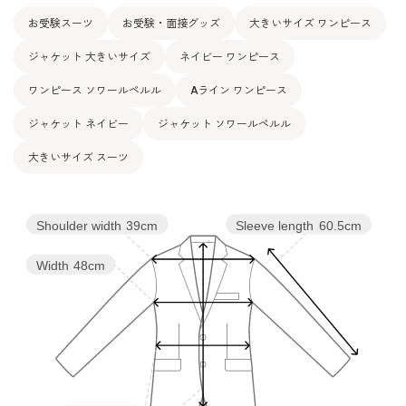
15号
104.5
90.0
112.0
40.0
112.5
31.0
お受験スーツ
お受験・面接グッズ
大きいサイズ ワンピース
ジャケット 大きいサイズ
ネイビー ワンピース
表地：毛 100％
素材
裏地：キュプラ 100％
ワンピース ソワールペルル
Aライン ワンピース
ジャケット ネイビー
ジャケット ソワールペルル
洗濯方法：クリーニング
その他
両サイドポケット付き
大きいサイズ スーツ
後ろファスナー
Shoulder width
39cm
Sleeve length
60.5cm
Width
48cm