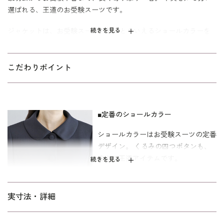
選ばれる、王道のお受験スーツです。
ジャケットは、お受験スーツの象徴ともいえるショールカラーを
続きを見る
採用。 フロントは共生地のくるみ四つボタンで静かな品格を添え
ました。 ワンピースは、動きやすさと見た目の美しさを両立した
袖丈設計。 二の腕を自然にカバーし、着用時の所作まで美しく見
こだわりポイント
せます。 控えめなAラインのスカートは、立ち姿・着席時ともに
端正な印象を保ちます。 左右に配したポケットにより、ワンピー
ス一枚での着用時も実用性を損ないません。 細部まで計算された
■定番のショールカラー
設計により、どの角度から見ても整った佇まいを実現。 装いへの
不安を感じさせず、お子様と向き合う大切な時間に集中していた
ショールカラーはお受験スーツの定番
だける一着です。
デザイン。 くるみの四つボタンも、
安心の王道アイテムです。
表地は、しなやかで品格あるウール、裏地は肌に優しく動作時の
続きを見る
音が気にならないキュプラを採用。 季節を問わず着用いただける
オールシーズン仕様です。 サイズは、キャリア世代（30代～40
■ワンピースのポケット
代）を中心に、美しい立体感が際立つ標準パターンを採用してい
実寸法・詳細
ます。
ワンピースの両脇にポケットがついて
います。 要望の多い便利な機能で