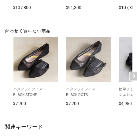
洗濯方法：クリーニング
※モデル着用：
107,800
91,300
107,800
バッグ /
5624951-00
手提げ袋 /
5687362-00
その他
トートバッグ /
5686665-74
バレッタ /
5668181-73
合わせて買いたい商品
シュシュ /
5668180-73
※モデル：身長165cm 9号着用
■ワンピース（単位:cm）
バスト
ウエスト
ヒップ
肩幅
着丈
袖丈
7号
88.5
74.0
96.0
37.5
109.5
29.5
バタフライツイスト｜
バタフライツイスト｜
簡単まと
BLACK STONE
BLACK DOTS
シュシュ
9号
91.5
77.0
99.0
38.0
110.0
30.0
7,700
7,700
4,950
11号
95.5
81.5
103.0
38.5
111.0
30.5
13号
99.5
85.0
107.0
39.0
112.0
31.0
関連キーワード