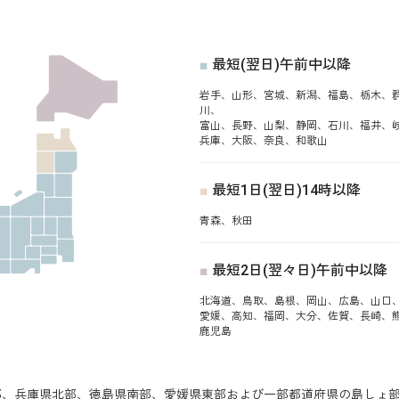
■
最短(翌日)午前中以降
手、山形、宮城、新潟、福島、栃木、群
川、
富山、長野、山梨、静岡、石川、福井、
兵庫、大阪、奈良、和歌山
■
最短1日(翌日)14時以降
青森、秋田
■
最短2日(翌々日)午前中以降
北海道、鳥取、島根、岡山、広島、山口
愛媛、高知、福岡、大分、佐賀、長崎、
鹿児島
部、兵庫県北部、徳島県南部、愛媛県東部および一部都道府県の島しょ