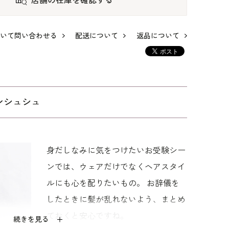
店舗の在庫を確認する
いて問い合わせる
配送について
返品について
ンシュシュ
の王
バタフライツイスト
ロールカラーの洗え
洗える｜ノーカラー
｜OLIVIA
るお受験スーツ
のお受験スーツ
身だしなみに気をつけたいお受験シー
8,580
69,300
91,300
ンでは、ウェアだけでなくヘアスタイ
ルにも心を配りたいもの。 お辞儀を
したときに髪が乱れないよう、まとめ
ておくと安心ですね。
続きを見る