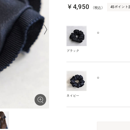
￥4,950
45ポイント
（税込）
○
ブラック
○
ネイビー