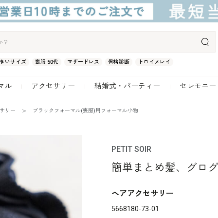
きいサイズ
喪服 50代
マザードレス
骨格診断
トロイメレイ
マル
アクセサリー
結婚式・パーティー
セレモニー
セサリー
ブラックフォーマル(喪服)用フォーマル小物
PETIT SOIR
簡単まとめ髪、グロ
ヘアアクセサリー
5668180-73-01