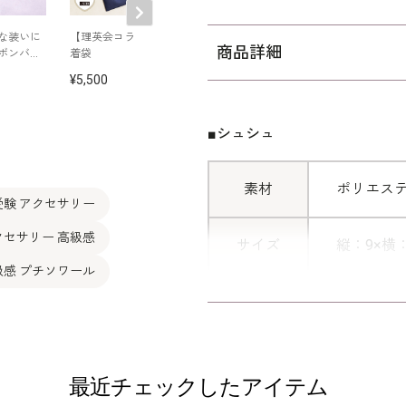
な装いに
【理英会コラボ】巾
横長デザインのリボ
編み込みブレー
商品詳細
ボンバレ
着袋
ン手提げバッグ
リボンバレッタ
5,500
6,050
4,950
■シュシュ
素材
ポリエス
受験 アクセサリー
クセサリー 高級感
サイズ
縦：9×横：
級感 プチソワール
その他
日本製
最近チェックしたアイテム