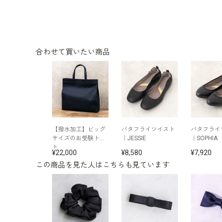
合わせて買いたい商品
【撥水加工】ビッグ
バタフライツイスト
バタフライ
サイズのお受験トー
｜JESSIE
｜SOPHIA
ト
22,000
8,580
7,920
この商品を見た人はこちらも見ています