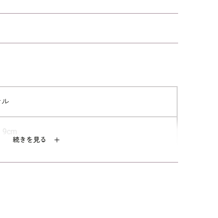
シンプルなシュシュは、シーンを選ば
ずお使いいただける便利アイテム。
ドの
お受験や学校訪問
お受験や学校訪問
【8月上旬入荷予
に、紳士用スリッパ
に、スタイルアップ
定】cahoさんコラボ
お受験シーンだけではなく、厳かな雰
のネイビースリッパ
｜スタイルアップの
6,380
6,380
6,380
ネイビースリッパ
囲気漂う弔事から、普段のカジュアル
な装いにも取り入れていただけます。
ふちどりに使用したグログラン素材
は、フォーマルらしい高級感が魅力。
テル
ポニーテールやハーフアップなど、使
い勝手のよいベーシックなシュシュで
9cm
続きを見る
す。