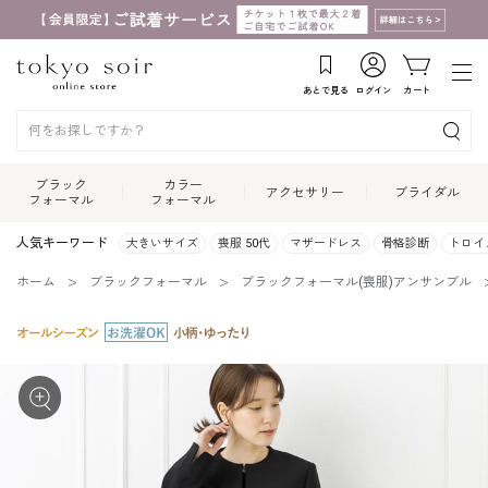
あとで見る
ログイン
カート
ブラック
カラー
アクセサリー
ブライダル
フォーマル
フォーマル
人気キーワード
大きいサイズ
喪服 50代
マザードレス
骨格診断
トロイ
ホーム
ブラックフォーマル
ブラックフォーマル(喪服)アンサンブル