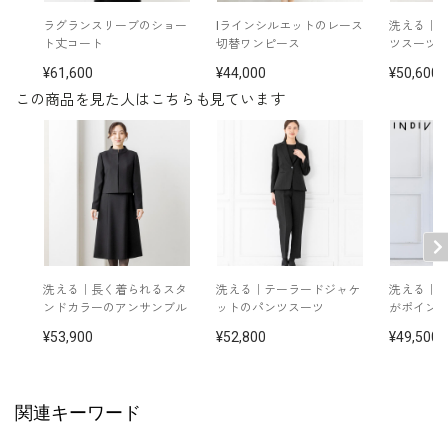
※モデル着用
その他
ネックレス：
5619896-10
ラグランスリーブのショー
Iラインシルエットのレース
洗える｜
イヤリング：
5652897-10
ト丈コート
切替ワンピース
ツスーツ
バッグ：
5622170-00
61,600
44,000
50,600
※モデル：身長166cm 9号着用
この商品を見た人はこちらも見ています
■ワンピース（単位:cm）
バスト
ウエスト
ヒップ
肩幅
着丈
袖丈
7号
89.5
74.0
96.0
37.5
104.5
41.5
9号
92.5
77.0
99.0
38.0
105.0
42.0
洗える｜長く着られるスタ
洗える｜テーラードジャケ
洗える｜
ンドカラーのアンサンブル
ットのパンツスーツ
がポイン
11号
96.5
81.5
103.0
38.5
106.0
42.5
53,900
52,800
49,500
13号
100.5
85.0
107.0
39.0
107.0
43.0
関連キーワード
表地：ポリエステル100％（ストレッチ平二重）
素材