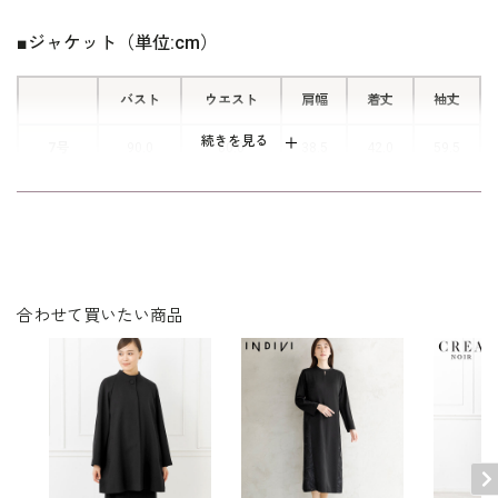
ッシュタイプのポケットが付いていま
す。 あると便利な機能です。
■ジャケット（単位:cm）
バスト
ウエスト
肩幅
着丈
袖丈
続きを見る
7号
90.0
80.0
38.5
42.0
59.5
9号
93.0
83.0
39.0
42.5
60.0
11号
97.0
87.0
39.5
43.0
60.5
13号
101.0
91.0
40.0
43.5
61.0
合わせて買いたい商品
表地：ポリエステル100％（ストレッチ平二重）×トリ
素材
アセテート86％ ポリエステル14％（サテン）
裏地：ポリエステル100％
洗濯方法：ご自宅でお洗濯可
袖口スリット入り（折り返し可）