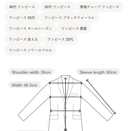
裏地：ポリエステル100％
40代 ワンピース
50代 ワンピース
骨格ウェーブ ワンピース
両側ポケット付き
その他
洗濯方法：ご自宅でお洗濯可
ワンピース 30代
ワンピース ブラックフォーマル
※モデル：身長166cm 9号着用
ワンピース オールシーズン
ワンピース 喪服
ワンピース 洗える
ワンピース 20代
ワンピース ソワールペルル
Shoulder width
39cm
Sleeve length
60cm
Width
46.5cm