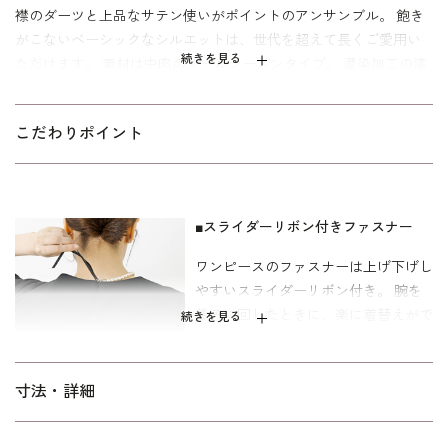
襟のダーツと上品なサテン使いがポイントのアンサンブル。 飽き
がこないベーシックなシルエットは、世代を超えて長くご愛用い
続きを見る
ただけます。 素材は中肉のオールシーズンタイプ。 濃染加工の漆
黒なので喪服としてはもちろん、アクセサリーを添えて卒入学式
学校行事に礼服として着まわせます。 ご自宅で洗えるウォッシ
こだわりポイント
ャブルです。 お取扱いは
をご
ウォッシャブルフォーマルのお洗濯方法
参照ください。
着丈は膝が隠れる安心丈。 パターンはキャリア（30～40代）向け
の標準タイプ。 30代のキャリア世代や、小柄なミセスにも着こな
■スライダーリボン付きファスナー
しやすい寸法です。
ワンピースのファスナーは上げ下げし
すいスライダーリボン付き。 腕を
後ろに回したときに、楽に着替えがで
続きを見る
きる便利な機能です。
■ワンピースの両側ポケット
寸法・詳細
ワンピースは、両側の切り替えにスラ