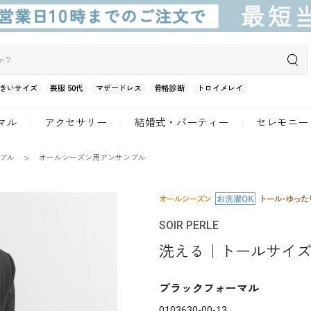
きいサイズ
喪服 50代
マザードレス
骨格診断
トロイメレイ
マル
アクセサリー
結婚式・パーティー
セレモニー
ンブル
オールシーズン用アンサンブル
SOIR PERLE
洗える｜トールサイ
ブラックフォーマル
0103630-00-13