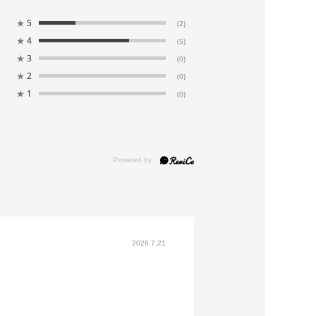
89.5
107.0
40.5
122.0
49.0
★
5
(2)
★
4
(5)
94.5
112.0
41.5
122.5
49.0
★
3
(0)
★
2
(0)
99.5
117.0
42.5
123.0
49.0
★
1
(0)
エステル100％（スオレッチバーズアイ10
エステル100％
：ご自宅でお洗濯可能
2026.7.21
オープンタイプ