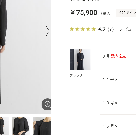
￥75,900
690ポイ
（税込）
4.3
（7）
レビュ
９号
残り2点
ブラック
１１号
×
１３号
×
１５号
×