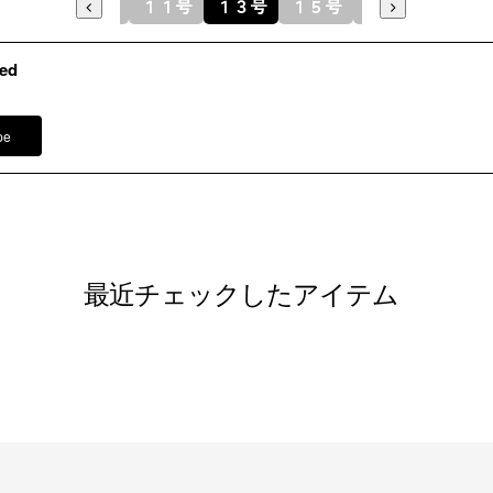
９号
１１号
１３号
１５号
１７号
洗濯方法
ed
※モデル
ネックレス
その他
イヤリング
pe
バッグ /
5
※モデル：
■ワンピース（単位:cm）
最近チェックしたアイテム
バスト
9号
99.0
11号
103.0