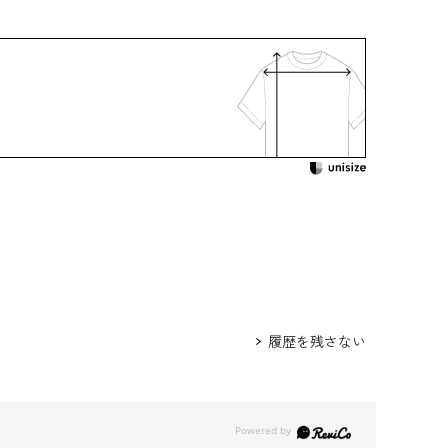
：ご自宅でお洗濯可
着用：
 /
5619896-10
 /
5652897-10
624161-99
身長172cm 9号着用
ウエスト
ヒップ
肩幅
着丈
袖丈
履歴を残さない
81.5
99.0
39.5
120.0
48.0
85.5
103.0
40.0
121.0
48.5