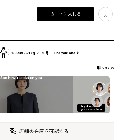
あとで見る
カートに入れる
158cm / 51kg
９号
Find your size
See how it looks on you
リヌ
洗える｜シャープな
ペプラム使いのロン
ラグランスリーブの
Try it with
夏ワ
印象の北陸ジャカー
グ丈アンサンブル
ショート丈コート
your own face
ドアンサンブル
63,800
85,800
61,600
店舗の在庫を確認する