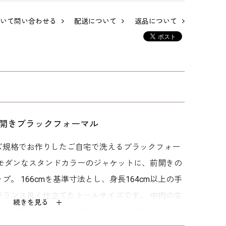
いて問い合わせる
配送について
返品について
の夏
スーツ風のアンサン
洗える｜オフボディ
洗える｜ヘチマカラ
ブル
シルエットのアンサ
ーのアンサンブル
ンブル
86,900
66,000
69,300
開きブラックフォーマル
ズ規格でお作りしたご自宅で洗えるブラックフォー
すモダンなスタンドカラーのジャケットに、前開きの
。 166cmを基準寸法とし、身長164cm以上の手
バランス良く仕立てたトールサイズです。 中肉の生
続きを見る
能、喪服として安心な濃染加工による漆黒です。 親