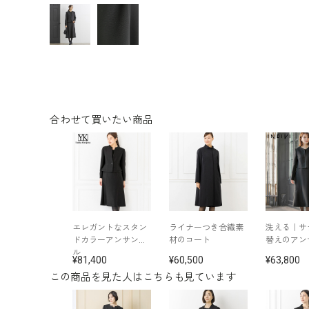
合わせて買いたい商品
エレガントなスタン
ライナーつき合繊素
洗える｜サ
ドカラーアンサンブ
材のコート
替えのアン
ル
81,400
60,500
63,800
この商品を見た人はこちらも見ています