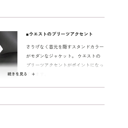
でも安心した時間を過ごせるスタンダードなブラッ
七分丈。 被せを開いた右胸にファスナーがある前開
 こちらはご自宅で洗えるウォッシャブル。 お洗濯
■ウエストのプリーツアクセント
ーマルのお洗濯方法
をご覧下さい。
さりげなく首元を隠すスタンドカラー
の仕上がり。 喪主やご親族など、近親者の立場でも慎
がモダンなジャケット。 ウエストの
0代～）向け、｢少しゆったり｣パターンを使用。
プリーツアクセントがポイントになっ
ウエストを中心にゆとりを持たせています。
続きを見る
ています。
■着替えが楽な前開きファスナー
ワンピースは、被せを開いた右胸にフ
ァスナーがある前開きです。 後ろに