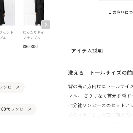
この商品につ
クセント
ゆったりサイズのア
WEB限定|フリルカラ
洗える｜前開き
ブル
ンサンブル
ーのアンサンブル
用ワンピース
80,300
75,900
88,000
アイテム説明
洗える｜トールサイズの前
背の高い方向けにトールサイ
 ワンピース
マル。 さりげなく首元を隠
七分袖ワンピースのセットアップ
60代 ワンピース
足のスラッとした方に向けて
地はオールシーズン着用が可