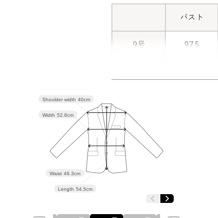
バスト
9号
97.5
11号
101.5
13号
105.5
Shoulder width
40cm
Width
52.8cm
15号
110.5
17号
115.5
Waist
46.3cm
Length
54.5cm
表地：ポリ
素材
裏地：ポリ