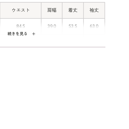
手を回さずに着脱可能な、ストレスフ
リーの仕様です。
ウエスト
肩幅
着丈
袖丈
84.5
39.0
53.5
63.0
続きを見る
88.5
39.5
54.0
63.5
92.5
40.0
54.5
64.0
97.5
41.0
55.0
64.0
102.5
42.0
55.5
64.0
エステル100％（ストレッチバーズアイ）
エステル100％