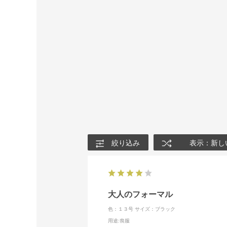
絞り込み
表示：新し
大人のフォーマル
色：１３号
サイズ：ブラック
用途
:喪服