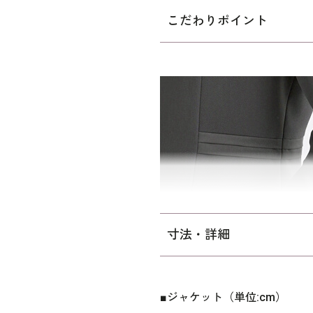
族・参列者、いずれのお立場
こだわりポイント
クフォーマルです。
ワンピースの袖は肘が隠れる
きで、楽に着替えができます。
の詳細は
ウォッシャブルフォ
着丈は9号で120cmと長め
み深く装えます。 ミセス（4
「標準」に比べて、二の腕・
寸法・詳細
■ジャケット（単位:cm）