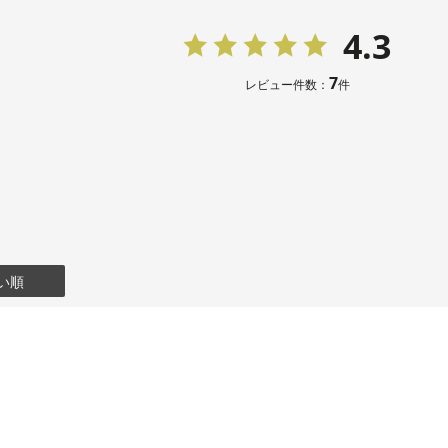
13号
107.0
4.3
15号
112.0
7
レビュー件数：
件
17号
117.0
表地：ポリ
素材
0％）
裏地：ポリ
い順
洗濯方法
その他
フロント