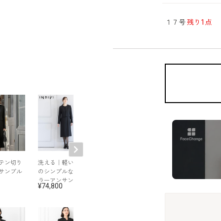
１７号
残り1点
テン切り
洗える｜軽い着心地
タック使いのノーカ
軽くて涼しいハ
サンブル
のシンプルなノーカ
ラーのアンサンブル
キジャカードの
ラーアンサンブル
ンピース
74,800
69,300
58,300