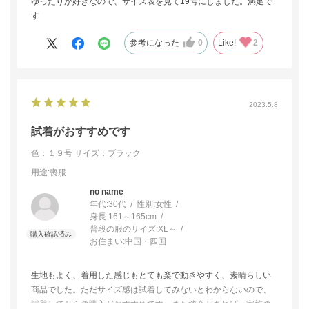
ゆったりが好きなので、サイズ表を見て19号にしました。満足で
す
参考になった
0
Like!
2
2023.5.8
試着がおすすめです
色：１９号
サイズ：ブラック
用途
:喪服
no name
年代:
30代
性別:
女性
身長:
161～165cm
普段の服のサイズ:
XL～
お住まい:
中国・四国
生地もよく、着用した感じもとても楽で動きやすく、素晴らしい
商品でした。ただサイズ感は試着してみないとわからないので、
試着してからの購入がおすすめです。また機会があれば、家族の