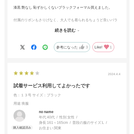
漆黒 艶なし 恥ずかしくないブラックフォーマル買えました。
付属のリボンもさりげなく、大人でも着られるちょうど良いバラ
ンスです。
続きを読む
20代から着ていたものでは心許なくなってきた方へオススメしま
す！
参考になった
3
Like!
1
2024.4.4
試着サービス利用してよかったです
色：１３号
サイズ：ブラック
用途
:喪服
no name
年代:
40代
性別:
女性
身長:
161～165cm
普段の服のサイズ:
L
お住まい:
関東