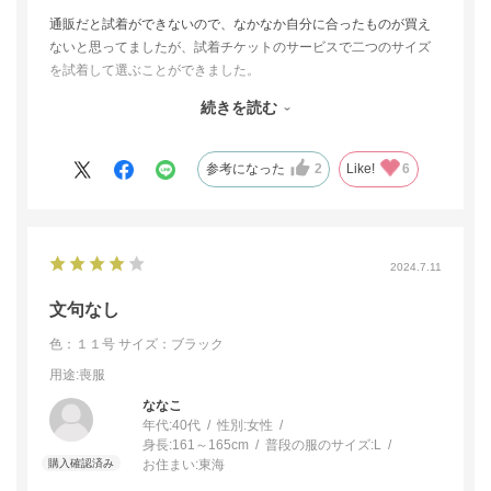
通販だと試着ができないので、なかなか自分に合ったものが買え
ないと思ってましたが、試着チケットのサービスで二つのサイズ
を試着して選ぶことができました。
９号も着れましたが、これからのゆとりを考え１１号にしまし
続きを読む
た。
今まで着ていた礼服は９号でしたが、商品によってサイズ感が違
うと思いますので、試着サービスがあってありがたかったです。
参考になった
2
Like!
6
生地もデザインも気に入ってます。
注文の翌日に届きました。９号の返品も届いた箱に入れ、同封の
送り状を貼り、着払いにて送るというだけで大変助かりました。
2024.7.11
文句なし
色：１１号
サイズ：ブラック
用途
:喪服
ななこ
年代:
40代
性別:
女性
身長:
161～165cm
普段の服のサイズ:
L
お住まい:
東海