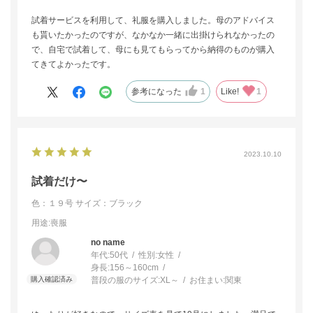
試着サービスを利用して、礼服を購入しました。母のアドバイス
も貰いたかったのですが、なかなか一緒に出掛けられなかったの
で、自宅で試着して、母にも見てもらってから納得のものが購入
てきてよかったです。
参考になった
1
Like!
1
2023.10.10
試着だけ〜
色：１９号
サイズ：ブラック
用途
:喪服
no name
年代:
50代
性別:
女性
身長:
156～160cm
普段の服のサイズ:
XL～
お住まい:
関東