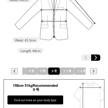
Waist
41.5cm
Length
48cm
１９号
３号
５号
７号
９号
１１号
１３号
１５号
158cm 51kgRecommended
９号
Find out more on your body type