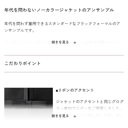
年代を問わないノーカラージャケットのアンサンブル
年代を問わず着用できるスタンダードなブラックフォーマルのア
ンサンブルです。
スッキリしたノーカラーのジャケットに、七分袖の前開きワンピ
続きを見る
ースをセットしたベーシックなシルエット。 ジャケットの前合わ
せの部分とワンピースのウエスト部分にグログランでアクセント
を付けました。 オリジナルのリボンで装いの変化も楽しめます。
こだわりポイント
ワンピースの着丈は膝下になる標準丈。 立ち居振る舞いがエレガ
ントに見えるソフトフレアーラインです。濃染加工による深い漆
黒で、通年着用可能。参列者はもちろん、喪主・ご親族の喪服と
■リボンのアクセント
しても安心してお召しいただけます。｢少しゆったり｣パターンを
ジャケットのアクセントと同じグログ
使用。「標準」に比べて二の腕、背渡り、ウエスト部分にゆとり
ラン素材でリボンをご用意しました。
を持たせています。
コサージュピンで取り外し可能。装い
続きを見る
のアクセントとしてお勧めです。