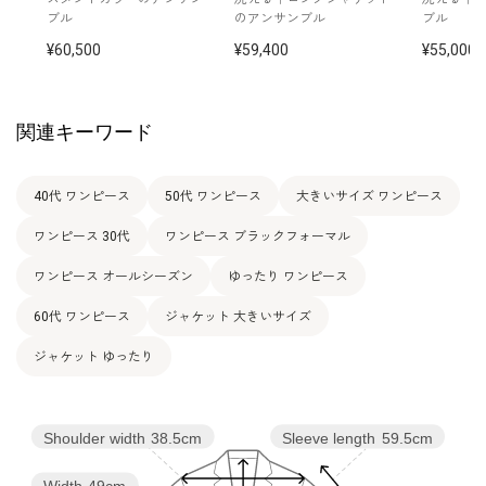
ブル
のアンサンブル
ブル
17号
114.5
98.0
117.0
41.0
108.0
43.0
60,500
59,400
55,000
19号
119.5
103.0
122.0
42.0
108.5
43.0
21号
124.5
108.0
127.0
43.0
109.0
43.0
関連キーワード
40代 ワンピース
50代 ワンピース
大きいサイズ ワンピース
表地 ポリエステル 100％
切替 トリアセテート 79％
素材
ポリエステル 21％
ワンピース 30代
ワンピース ブラックフォーマル
裏地 上身頃 ポリエステル 100％
スカート部分 キュプラ 100％
ワンピース オールシーズン
ゆったり ワンピース
60代 ワンピース
ジャケット 大きいサイズ
洗濯方法：クリーニング
その他
フロントオープンタイプ
ジャケット ゆったり
Shoulder width
38.5cm
Sleeve length
59.5cm
Width
49cm