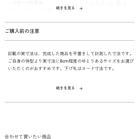
ングの一つの手法。
続きを見る
バランスをキープし厚みを重視して立
15号
111.0
96.0
40.5
49.5
60.5
体的にしました。
17号
116.0
101.0
41.5
50.0
60.5
シルエットが美しく、着心地が良く、
ご購入前の注意
年令・サイズに関係なくすっきりフィ
19号
121.0
106.0
42.5
50.5
60.5
ットします。
21号
126.0
111.0
43.5
51.0
60.5
記載の実寸法は、完成した商品を平置きして計測した寸法です。
ご自身の体型より実寸法に8cm程度のゆとりあるサイズをお選び
いただくのがおすすめです。下げ札はヌード寸法です。
表地 ポリエステル 100％
切替 トリアセテート 79％
素材
ポリエステル 21％
続きを見る
裏地 キュプラ 100％
洗濯方法：クリーニング
リボン付き（取り外し可）
袖口スリット入り（折り返し可）
※モデル着用：
その他
イヤリング /
5652897-10
ネックレス /
5619896-10
バッグ /
5624161-99
合わせて買いたい商品