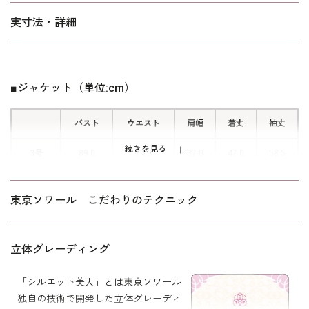
■前開きのファスナーで脱ぎ着もし
実寸法・詳細
すく
ワンピースのフロント左胸部分には隠
しファスナーがあり、後ろに腕を回す
■ジャケット（単位:cm）
ことなく脱ぎ着が可能。 フォーマル
ならではの機能的な仕様です。
バスト
ウエスト
肩幅
着丈
袖丈
続きを見る
3号
89.0
74.0
37.0
47.0
58.5
5号
92.0
77.0
37.5
47.0
58.5
東京ソワール こだわりのテクニック
7号
95.0
80.0
38.0
47.5
59.0
9号
98.0
83.0
38.5
48.0
59.5
立体グレーディング
11号
102.0
87.0
39.0
48.5
60.0
「シルエット美人」とは東京ソワール
独自の技術で開発した立体グレーディ
13号
106.0
91.0
39.5
49.0
60.5