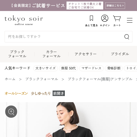
あとで見る
ログイン
カート
ブラック
カラー
アクセサリー
ブライダル
フォーマル
フォーマル
人気キーワード
大きいサイズ
喪服 50代
マザードレス
骨格診断
トロイ
ホーム
ブラックフォーマル
ブラックフォーマル(喪服)アンサンブル