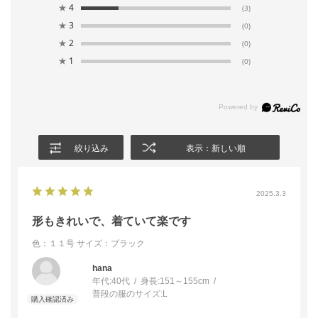
★
4
(3)
★
3
(0)
★
2
(0)
★
1
(0)
絞り込み
表示：新しい順
2025.3.3
形もきれいで、着ていて楽です
色：１１号
サイズ：ブラック
hana
年代:
40代
身長:
151～155cm
普段の服のサイズ:
L