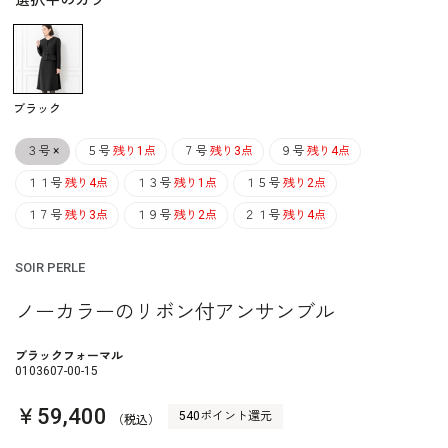
選択中のカラー
ブラック
３号
×
５号
残り1点
７号
残り3点
９号
残り4点
１１号
残り4点
１３号
残り1点
１５号
残り2点
１７号
残り3点
１９号
残り2点
２１号
残り4点
SOIR PERLE
ノーカラーのリボン付アンサンブル
ブラックフォーマル
0103607-00-15
￥59,400
540ポイント還元
（税込）