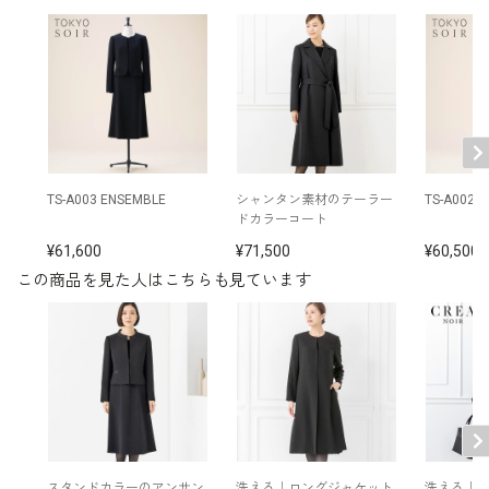
※モデル：身長167cm 9号着用
■ワンピース（単位:cm）
バスト
ウエスト
ヒップ
肩幅
着丈
袖丈
3号
87.5
71.0
90.0
36.5
104.0
41.0
TS-A003 ENSEMBLE
シャンタン素材のテーラー
TS-A002 
ドカラーコート
5号
90.5
74.0
93.0
37.0
104.0
41.0
61,600
71,500
60,500
7号
93.5
77.0
96.0
37.5
104.5
41.5
この商品を見た人はこちらも見ています
9号
96.5
80.0
99.0
38.0
105.0
42.0
11号
100.5
84.0
103.0
38.5
106.0
42.5
13号
104.5
88.0
107.0
39.0
107.0
43.0
15号
109.5
93.0
112.0
40.0
107.5
43.0
スタンドカラーのアンサン
洗える｜ロングジャケット
洗える｜