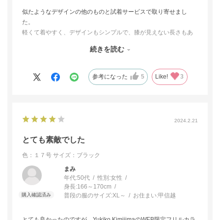
似たようなデザインの他のものと試着サービスで取り寄せまし
た。
軽くて着やすく、デザインもシンプルで、膝が見えない長さもあ
りがたく、好みでしたが、最終的にはこちらを返品しました。
続きを読む
自分の体へのフィット感というか、着たときの心地よさとして、
もう一方のほうが良かったのが理由で、こちらの品が特に悪かっ
たわけではありません。
参考になった
5
Like!
3
安い買い物ではなく、また長く着ることを考えて、よくよく検討
した結果です。
（試着サービスがあったおかげでお店に出かけることなく、家で
じっくり比べることができたのはとてもよかったです）
2024.2.21
選ばなかったという意味で星を一つ減らしましたが、良い商品だ
という意味では満点だと思います。
とても素敵でした
色：１７号
サイズ：ブラック
まみ
年代:
50代
性別:
女性
身長:
166～170cm
普段の服のサイズ:
XL～
お住まい:
甲信越
とても良かったのですが、Yukiko KimijimaのWEB限定フリルカラ