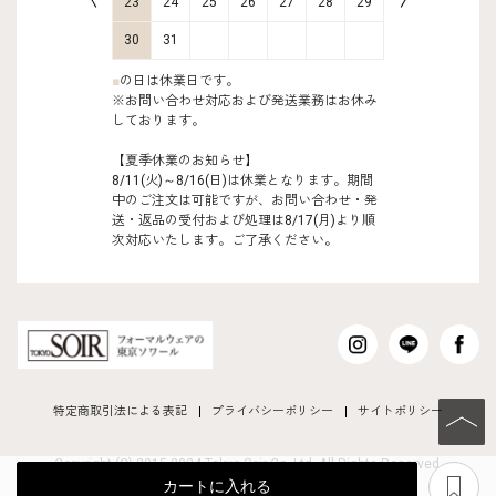
30
31
23
24
25
26
27
28
29
27
28
30
31
■
の日は休業日です。
※お問い合わせ対応および発送業務はお休み
しております。
【夏季休業のお知らせ】
8/11(火)～8/16(日)は休業となります。期間
中のご注文は可能ですが、お問い合わせ・発
送・返品の受付および処理は8/17(月)より順
次対応いたします。ご了承ください。
特定商取引法による表記
プライバシーポリシー
サイトポリシー
PAGE TO
Copyright (C) 2015-2024 Tokyo Soir Co ,Ltd. All Rights Reserved.
あ
カートに入れる