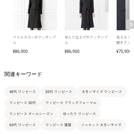
13号
106.0
90.5
110.5
39.5
111.5
44.0
15号
111.0
95.5
115.5
40.5
112.0
44.0
17号
116.0
100.5
120.5
41.5
112.5
44.0
フリルカラーのアンサンブ
ゆとり仕上げのアンサンブ
洗える｜
ル
ル
開きアン
86,900
86,900
75,900
表地：トリアセテート84％ ポリエステル16％（マイ
エールシャドウボーダー）
素材
裏地：上身頃（ポリエステル100％）/ 下身頃（キュプ
ラ100％）
関連キーワード
洗濯方法：クリーニング
その他
フロントオープンタイプ
40代 ワンピース
50代 ワンピース
大きいサイズ ワンピース
ワンピース 30代
ワンピース ブラックフォーマル
ワンピース オールシーズン
ゆったり ワンピース
60代 ワンピース
ワンピース 喪服
ジャケット 大きいサイズ