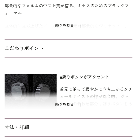
都会的なフォルムの中に上質が宿る、ミセスのためのブラックフ
ォーマル。
立体的に立ち上げたノーカラーの襟元が都会的なジャケットに、
続きを見る
羽織り風の前開きトリックワンピースをセットしたブラックフォ
ーマルアンサンブル。 繊細なシャドウボーダーが喪服としての品
格を感じさせる逸品です。 ジャケットは二箇所のカギホックで留
こだわりポイント
めるタイプで飾りボタンがアクセント。 ワンピースはボレロを羽
織ったように見える一枚仕立てのトリックデザイン。 オールシー
ズン着回せる安心の喪服をお求めの方におすすめしたい一着で
■飾りボタンがアクセント
す。
首元に沿って緩やかに立ち上がるクチ
ワンピースの着丈は、ふくらはぎに掛かる改まり度の高い長めの
ュールテイストの襟が都会的。 ジャ
丈。 ミセス（40代～）向け、｢ゆったり｣パターンを使用。 「少し
ケットの合わせ部分は飾りボタンをあ
ゆったり」よりも全体的に、さらにゆとりを持たせた仕上がりで
続きを見る
しらって、すっきりとしたＶ開きに仕
す。
上げています。
寸法・詳細
■前開き仕様のワンピース