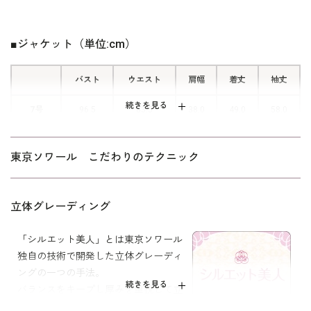
上着を羽織っているように見えます
が、一枚仕立てのトリックワンピース
■ジャケット（単位:cm）
です。 ワンピースの羽織り部分を開
くと、左側にウエストの下までおりる
バスト
ウエスト
肩幅
着丈
袖丈
隠しファスナーがあり 後ろに腕を回
すことなく脱ぎ着ができます。
続きを見る
7号
96.5
83.5
38.0
49.0
58.0
9号
99.5
86.5
38.5
49.5
58.5
東京ソワール こだわりのテクニック
11号
103.5
90.5
39.0
50.0
59.0
13号
107.5
94.5
39.5
50.5
59.5
立体グレーディング
15号
112.5
99.5
40.5
51.0
59.5
「シルエット美人」とは東京ソワール
独自の技術で開発した立体グレーディ
17号
117.5
104.5
41.5
51.5
59.5
ングの一つの手法。
続きを見る
バランスをキープし厚みを重視して立
体的にしました。