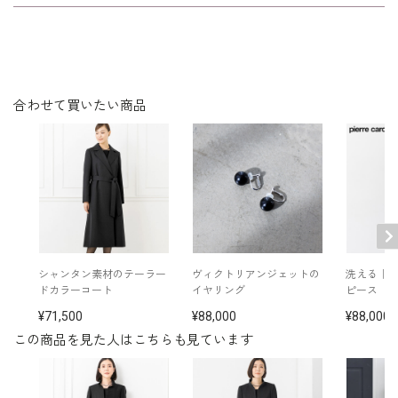
表地：トリアセテート84％ ポリエステル16％（マイ
シルエットが美しく、着心地が良く、
素材
エールシャドウボーダー）
裏地：キュプラ100％
年令・サイズに関係なくすっきりフィ
ットします。
洗濯方法：クリーニング
※モデル着用：
合わせて買いたい商品
イヤリング /
5652897-10
その他
ネックレス /
5619896-10
ブローチ/
5653212-00
バッグ /
5624161-99
※モデル：身長167cm 9号着用
■ワンピース（単位:cm）
バスト
ウエスト
ヒップ
肩幅
着丈
袖丈
シャンタン素材のテーラー
ヴィクトリアンジェットの
洗える｜
ドカラーコート
イヤリング
ピース
7号
95.0
79.5
99.5
38.0
109.0
42.5
71,500
88,000
88,000
この商品を見た人はこちらも見ています
9号
98.0
82.5
102.5
38.5
109.5
43.0
11号
102.0
86.5
106.5
39.0
110.5
43.5