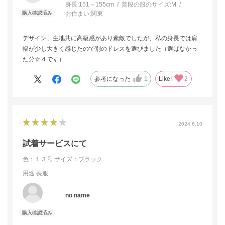
身長:
151～155cm
普段の服のサイズ:
M
お住まい:
関東
デザイン、生地共に高級感があり素敵でしたが、私の身長では肩
幅が少し大きく感じたので別のドレスを選びました（選ばなかっ
た分☆４です）
参考になった
1
Like!
2
2024.6.10
試着サービスにて
色：１３号
サイズ：ブラック
用途
:喪服
no name