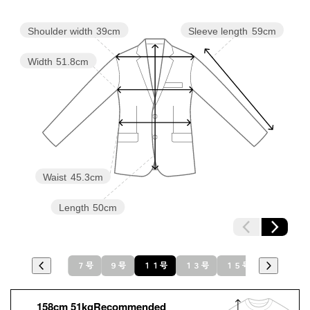
Shoulder width
39cm
Sleeve length
59cm
Width
51.8cm
Waist
45.3cm
Length
50cm
７号
９号
１１号
１３号
１５号
１７号
158cm 51kgRecommended