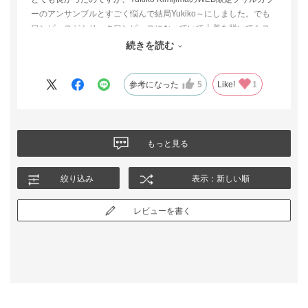
ーのアンサンブルとすごく悩んで結局Yukiko～にしました。でも
ワンピースがトリックワンピースになっていて上着を脱いでもス
タイルがよく見えたので本当に悩みました。決め手はYukiko～の
続きを読む
布地がしっかりしているのにとても着心地がよかったからです。
参考になった
5
Like!
1
もっと見る
絞り込み
表示：新しい順
レビューを書く