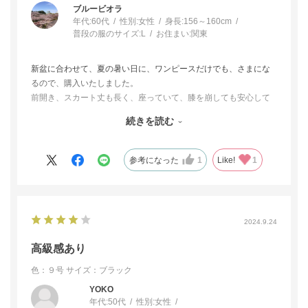
ブルービオラ
年代:
60代
性別:
女性
身長:
156～160cm
普段の服のサイズ:
L
お住まい:
関東
新盆に合わせて、夏の暑い日に、ワンピースだけでも、さまにな
るので、購入いたしました。
前開き、スカート丈も長く、座っていて、膝を崩しても安心して
楽なのも助かりました。
続きを読む
生地もさらりと着心地もよく、シンプルでスッキリしたデザイン
も気に入りました。
参考になった
1
Like!
1
2024.9.24
高級感あり
色：９号
サイズ：ブラック
YOKO
年代:
50代
性別:
女性