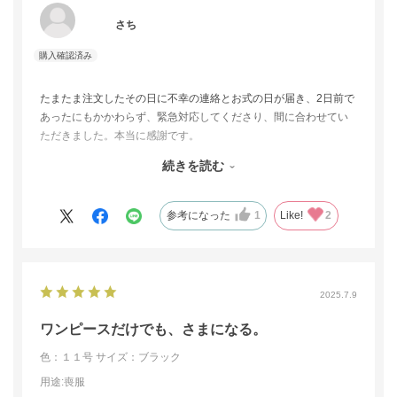
さち
たまたま注文したその日に不幸の連絡とお式の日が届き、2日前で
あったにもかかわらず、緊急対応してくださり、間に合わせてい
ただきました。本当に感謝です。
サイズも、ご提案のサイズでちょうどよかったです。
続きを読む
デザインは、好みもありますが、希望に沿った形でした。
おとなしめのデザインでしたが、スッキリして着た感じも良かっ
たです。
参考になった
1
Like!
2
2025.7.9
ワンピースだけでも、さまになる。
色：１１号
サイズ：ブラック
用途
:喪服