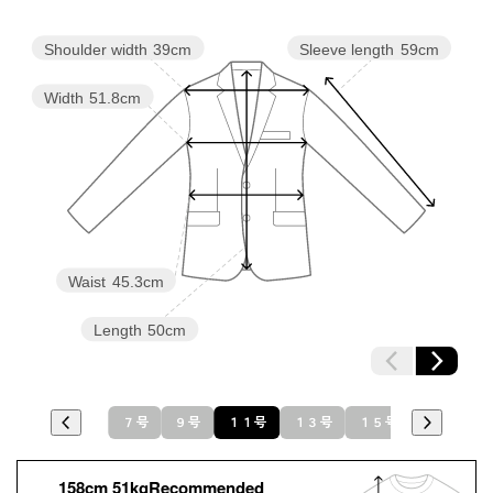
Shoulder width
39cm
Sleeve length
59cm
Width
51.8cm
Waist
45.3cm
Length
50cm
７号
９号
１１号
１３号
１５号
１７号
158cm 51kgRecommended