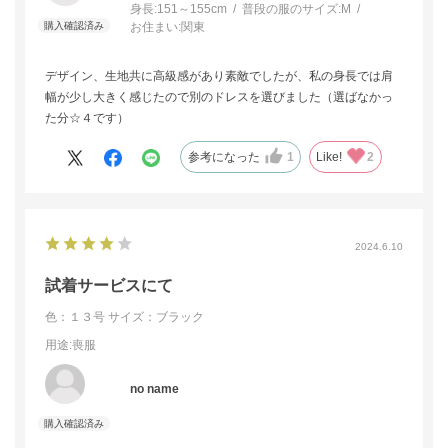
身長:
151～155cm
普段の服のサイズ:
M
お住まい:
関東
デザイン、生地共に高級感があり素敵でしたが、私の身長では肩
幅が少し大きく感じたので別のドレスを選びました（選ばなかっ
た分☆４です）
参考になった
1
Like!
2
2024.6.10
試着サービスにて
色：１３号
サイズ：ブラック
用途
:喪服
no name