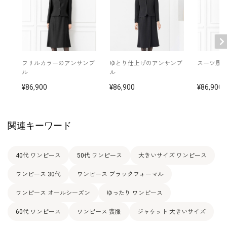
13号
106.0
90.5
110.5
39.5
111.5
44.0
15号
111.0
95.5
115.5
40.5
112.0
44.0
17号
116.0
100.5
120.5
41.5
112.5
44.0
フリルカラーのアンサンブ
ゆとり仕上げのアンサンブ
スーツ風
ル
ル
86,900
86,900
86,900
表地：トリアセテート84％ ポリエステル16％（マイ
エールシャドウボーダー）
素材
裏地：上身頃（ポリエステル100％）/ 下身頃（キュプ
ラ100％）
関連キーワード
洗濯方法：クリーニング
その他
フロントオープンタイプ
40代 ワンピース
50代 ワンピース
大きいサイズ ワンピース
ワンピース 30代
ワンピース ブラックフォーマル
ワンピース オールシーズン
ゆったり ワンピース
60代 ワンピース
ワンピース 喪服
ジャケット 大きいサイズ