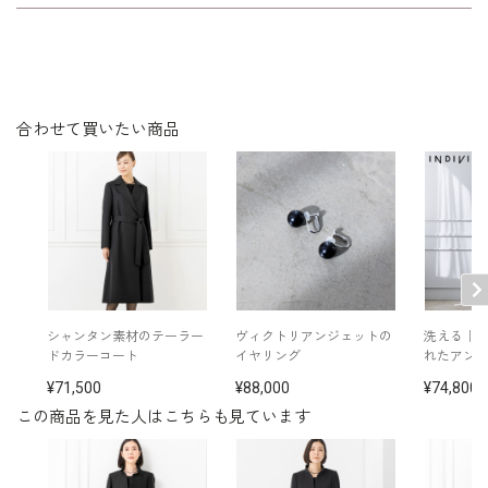
表地：トリアセテート84％ ポリエステル16％（マイ
シルエットが美しく、着心地が良く、
素材
エールシャドウボーダー）
裏地：キュプラ100％
年令・サイズに関係なくすっきりフィ
ットします。
洗濯方法：クリーニング
※モデル着用：
合わせて買いたい商品
イヤリング /
5652897-10
その他
ネックレス /
5619896-10
ブローチ/
5653212-00
バッグ /
5624161-99
※モデル：身長167cm 9号着用
■ワンピース（単位:cm）
バスト
ウエスト
ヒップ
肩幅
着丈
袖丈
シャンタン素材のテーラー
ヴィクトリアンジェットの
洗える｜
ドカラーコート
イヤリング
れたアン
7号
95.0
79.5
99.5
38.0
109.0
42.5
71,500
88,000
74,800
この商品を見た人はこちらも見ています
9号
98.0
82.5
102.5
38.5
109.5
43.0
11号
102.0
86.5
106.5
39.0
110.5
43.5