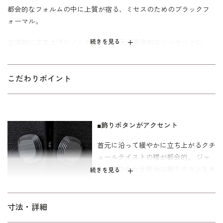
都会的なフォルムの中に上質が宿る、ミセスのためのブラックフ
ォーマル。
立体的に立ち上げたノーカラーの襟元が都会的なジャケットに、
続きを見る
羽織り風の前開きトリックワンピースをセットしたブラックフォ
ーマルアンサンブル。 繊細なシャドウボーダーが喪服としての品
格を感じさせる逸品です。 ジャケットは二箇所のカギホックで留
こだわりポイント
めるタイプで飾りボタンがアクセント。 ワンピースはボレロを羽
織ったように見える一枚仕立てのトリックデザイン。 オールシー
ズン着回せる安心の喪服をお求めの方におすすめしたい一着で
■飾りボタンがアクセント
す。
首元に沿って緩やかに立ち上がるクチ
ワンピースの着丈は、ふくらはぎに掛かる改まり度の高い長めの
ュールテイストの襟が都会的。 ジャ
丈。 ミセス（40代～）向け、｢ゆったり｣パターンを使用。 「少し
ケットの合わせ部分は飾りボタンをあ
ゆったり」よりも全体的に、さらにゆとりを持たせた仕上がりで
続きを見る
しらって、すっきりとしたＶ開きに仕
す。
上げています。
寸法・詳細
■前開き仕様のワンピース