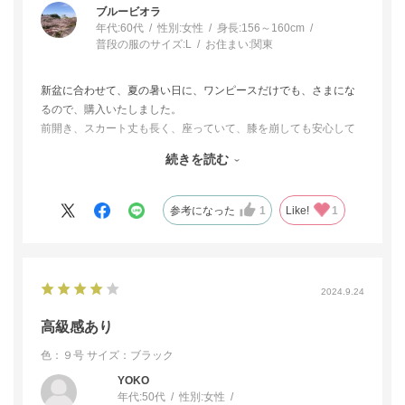
ブルービオラ
年代:
60代
性別:
女性
身長:
156～160cm
普段の服のサイズ:
L
お住まい:
関東
新盆に合わせて、夏の暑い日に、ワンピースだけでも、さまにな
るので、購入いたしました。
前開き、スカート丈も長く、座っていて、膝を崩しても安心して
楽なのも助かりました。
続きを読む
生地もさらりと着心地もよく、シンプルでスッキリしたデザイン
も気に入りました。
参考になった
1
Like!
1
2024.9.24
高級感あり
色：９号
サイズ：ブラック
YOKO
年代:
50代
性別:
女性