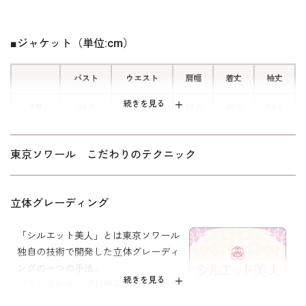
上着を羽織っているように見えます
が、一枚仕立てのトリックワンピース
■ジャケット（単位:cm）
です。 ワンピースの羽織り部分を開
くと、左側にウエストの下までおりる
バスト
ウエスト
肩幅
着丈
袖丈
隠しファスナーがあり 後ろに腕を回
すことなく脱ぎ着ができます。
続きを見る
7号
96.5
83.5
38.0
49.0
58.0
9号
99.5
86.5
38.5
49.5
58.5
東京ソワール こだわりのテクニック
11号
103.5
90.5
39.0
50.0
59.0
13号
107.5
94.5
39.5
50.5
59.5
立体グレーディング
15号
112.5
99.5
40.5
51.0
59.5
「シルエット美人」とは東京ソワール
独自の技術で開発した立体グレーディ
17号
117.5
104.5
41.5
51.5
59.5
ングの一つの手法。
続きを見る
バランスをキープし厚みを重視して立
体的にしました。