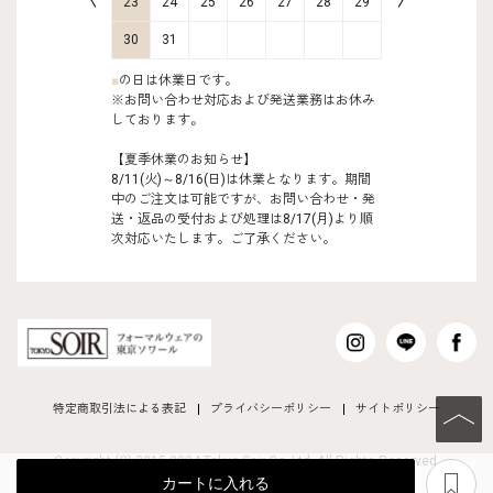
30
31
23
24
25
26
27
28
29
27
28
30
31
■
の日は休業日です。
※お問い合わせ対応および発送業務はお休み
しております。
【夏季休業のお知らせ】
8/11(火)～8/16(日)は休業となります。期間
中のご注文は可能ですが、お問い合わせ・発
送・返品の受付および処理は8/17(月)より順
次対応いたします。ご了承ください。
特定商取引法による表記
プライバシーポリシー
サイトポリシー
PAGE TO
Copyright (C) 2015-2024 Tokyo Soir Co ,Ltd. All Rights Reserved.
あ
カートに入れる