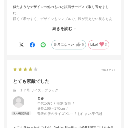
似たようなデザインの他のものと試着サービスで取り寄せまし
た。
軽くて着やすく、デザインもシンプルで、膝が見えない長さもあ
りがたく、好みでしたが、最終的にはこちらを返品しました。
続きを読む
自分の体へのフィット感というか、着たときの心地よさとして、
もう一方のほうが良かったのが理由で、こちらの品が特に悪かっ
たわけではありません。
参考になった
5
Like!
3
安い買い物ではなく、また長く着ることを考えて、よくよく検討
した結果です。
（試着サービスがあったおかげでお店に出かけることなく、家で
じっくり比べることができたのはとてもよかったです）
2024.2.21
選ばなかったという意味で星を一つ減らしましたが、良い商品だ
という意味では満点だと思います。
とても素敵でした
色：１７号
サイズ：ブラック
まみ
年代:
50代
性別:
女性
身長:
166～170cm
普段の服のサイズ:
XL～
お住まい:
甲信越
とても良かったのですが、Yukiko KimijimaのWEB限定フリルカラ