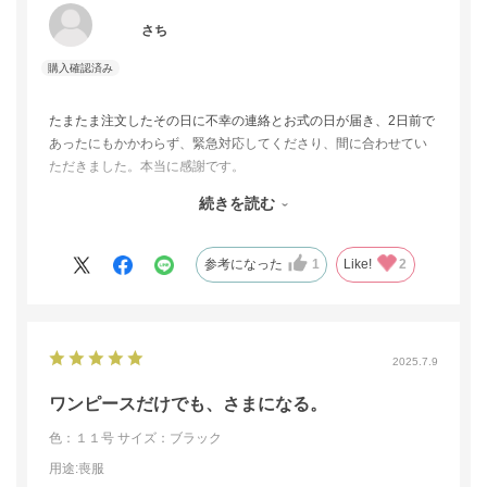
さち
たまたま注文したその日に不幸の連絡とお式の日が届き、2日前で
あったにもかかわらず、緊急対応してくださり、間に合わせてい
ただきました。本当に感謝です。
サイズも、ご提案のサイズでちょうどよかったです。
続きを読む
デザインは、好みもありますが、希望に沿った形でした。
おとなしめのデザインでしたが、スッキリして着た感じも良かっ
たです。
参考になった
1
Like!
2
2025.7.9
ワンピースだけでも、さまになる。
色：１１号
サイズ：ブラック
用途
:喪服