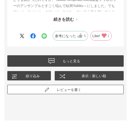
ーのアンサンブルとすごく悩んで結局Yukiko～にしました。でも
ワンピースがトリックワンピースになっていて上着を脱いでもス
タイルがよく見えたので本当に悩みました。決め手はYukiko～の
続きを読む
布地がしっかりしているのにとても着心地がよかったからです。
参考になった
5
Like!
1
もっと見る
絞り込み
表示：新しい順
レビューを書く