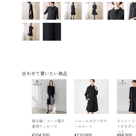
合わせて買いたい商品
絡み織｜スーツ風の
ショールカラーのウ
ストレート
夏用ワンピース
ールコート
トのモダン
ース
104,500
110,000
99,000