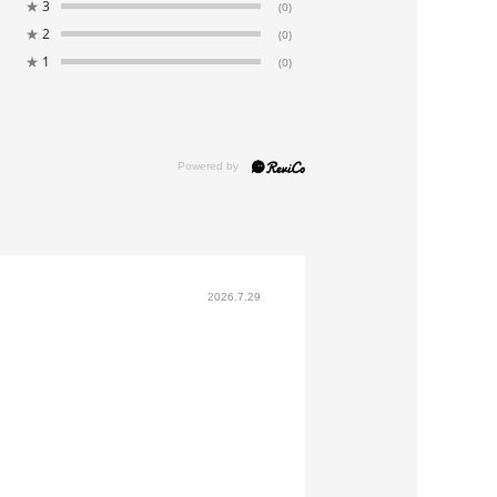
★
3
(0)
★
2
(0)
エステル59％ トリアセテート41％（ストレ
★
1
(0)
ラン）×トリアセテート80％ ポリエステル2
ル襟裏部分）
プラ100％
：クリーニング
オープンタイプ
2026.7.29