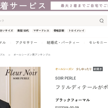
きいサイズ
喪服 50代
マザードレス
骨格診断
トロイメレイ
マル
アクセサリー
結婚式・パーティー
セレモニー
ンブル
オールシーズン用アンサンブル
SOIR PERLE
フリルディテールが
ブラックフォーマル
0103346-00-09