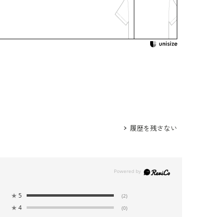
620310-00
グ /
5620391-00
身長173cm 9号着用
ウエスト
ヒップ
肩幅
着丈
袖丈
90.0
105.5
39.5
106.0
44.0
履歴を残さない
94.0
109.5
40.0
107.0
44.5
98.0
113.5
40.5
108.0
45.0
★
5
(2)
103.0
118.5
41.5
108.5
45.0
★
4
(0)