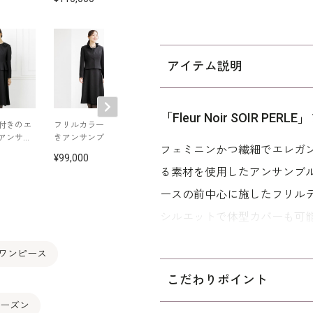
アイテム説明
「Fleur Noir SOIR
付きのエ
フリルカラーのV開
レリアン×東京ソワー
グログランアク
アンサン
きアンサンブル
ル／フリル襟のアン
トのアンサンブ
フェミニンかつ繊細でエレガントな｢F
サンブル
99,000
97,900
97,900
る素材を使用したアンサンブ
ースの前中心に施したフリル
シルエットで体型カバーも可
ひざが隠れる着丈なので、喪
 ワンピース
添えて、セレモニーシーンにも
こだわりポイント
べて、二の腕、ウエスト、ヒ
シーズン