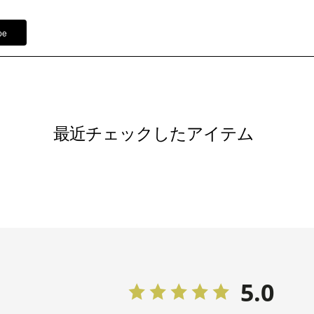
バッグ /
5
リボンバッ
pe
※モデル：
■ワンピース（単位:cm）
バスト
最近チェックしたアイテム
9号(38)
95.5
11号(40)
99.5
13号(42)
103.5
5.0
15号(44)
108.5