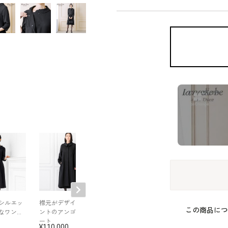
シルエッ
襟元がデザインポイ
正喪服スタイルのア
絽｜シルク混素
この商品につ
なワンピ
ントのアンゴラ混コ
ンサンブル
フリルカラー夏
ート
ンピース
110,000
86,900
93,500