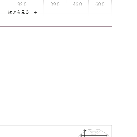
92.0
39.0
46.0
60.0
続きを見る
96.0
39.5
46.5
60.5
100.0
40.0
47.0
61.0
105.0
41.0
47.5
61.0
エステル59％ トリアセテート41％（ストレ
グラン）
プラ100％
号
１５号(４４)
：クリーニング
着用：
 /
5652897-10