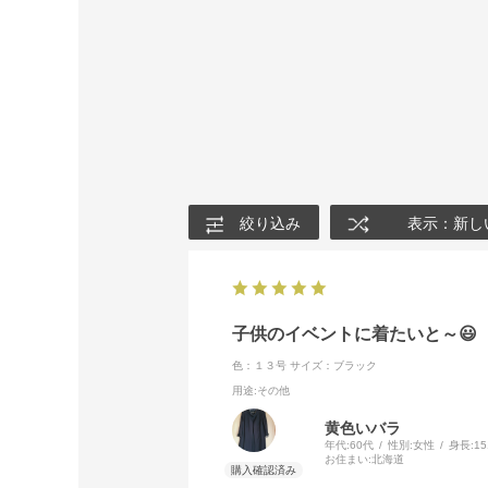
絞り込み
表示：新し
子供のイベントに着たいと～😃
色：１３号
サイズ：ブラック
用途
:その他
黄色いバラ
年代:
60代
性別:
女性
身長:
1
お住まい:
北海道