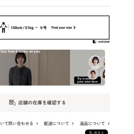
158cm / 51kg
９号
Find your size
See how it looks on you
Try it with
your own face
店舗の在庫を確認する
材の
小柄｜パネル仕立て
リボンアクセントの
フリルカラーの米沢
いて問い合わせる
配送について
返品について
用ワ
のアンサンブル
ロングワンピース
織ジャカードアンサ
ンブル
126,500
99,000
132,000