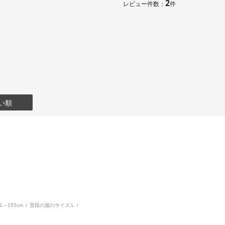
2
レビュー件数：
件
表地：ポリ
ッチグログ
素材
0％（フリ
裏地：キュ
洗濯方法
その他
い順
フロント
51～155cm
普段の服のサイズ:
L