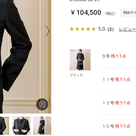
￥104,500
950ポ
（税込）
5.0
（2）
レビュ
９号
残り1点
ブラック
１１号
残り1点
１３号
残り1点
１５号
残り1点