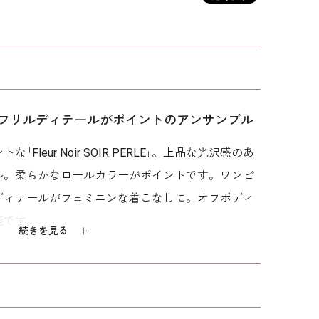
 PERLE」フリルディテールがポイントのアンサンブル
セン
モダンな刺繍がポイ
フリルカラーのアン
フラワーカラーの絽
ル
ントのアンサンブル
サンブル
のフォーマルワンピ
leur Noir SOIR PERLE｣。上品な光沢感のあ
ース
92,400
86,900
97,900
ル。柔らかなロールカラーがポイントです。ワンピ
ディテールがフェミニンな着こなしに。オフボディ
能です。
続きを見る
服として安心してご着用できます。アクセサリーを
。｢少しゆったり｣パターンを使用。「標準」に比
ップを中心にゆとりを持たせています。