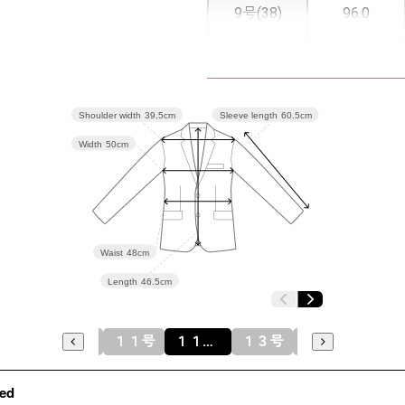
9号(38)
96.0
11号(40)
100.0
13号(42)
104.0
Shoulder width
39.5cm
Sleeve length
60.5cm
Width
50cm
15号(44)
109.0
表地：ポリ
Waist
48cm
素材
ッチグロ
Length
46.5cm
裏地：キュ
９号
９号(３８)
１１号
１１号(４０)
１３号
１３号(４２)
１５
洗濯方法
※モデル
イヤリング
ed
その他