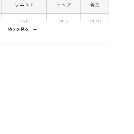
ウエスト
ヒップ
着丈
76.0
99.5
117.0
続きを見る
79.0
102.5
117.5
83.0
106.5
118.5
87.0
110.5
119.5
92.0
115.5
120.0
97.0
120.5
120.5
102.0
125.5
121.0
２１号