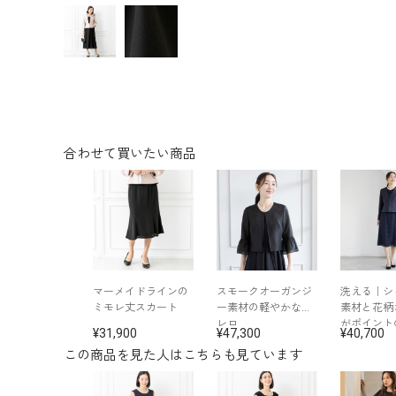
合わせて買いたい商品
マーメイドラインの
スモークオーガンジ
洗える｜シ
ミモレ丈スカート
ー素材の軽やかなボ
素材と花柄
レロ
がポイント
31,900
47,300
40,700
ンブル
この商品を見た人はこちらも見ています