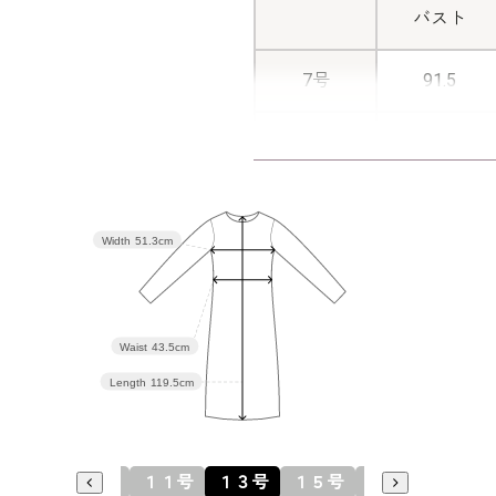
バスト
7号
91.5
9号
94.5
11号
98.5
Width
51.3cm
13号
102.5
15号
107.5
Waist
43.5cm
Length
119.5cm
17号
112.5
19号
117.5
７号
９号
１１号
１３号
１５号
１７号
１９号