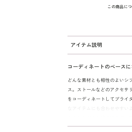
この商品につ
アイテム説明
コーディネートのベースに
どんな素材とも相性のよいシ
ス。ストールなどのアクセサ
をコーディネートしてブライ
なアイテムにも合わせやすい
んとしながらも格式ばらずに
ミセス（40代～）向け、｢少