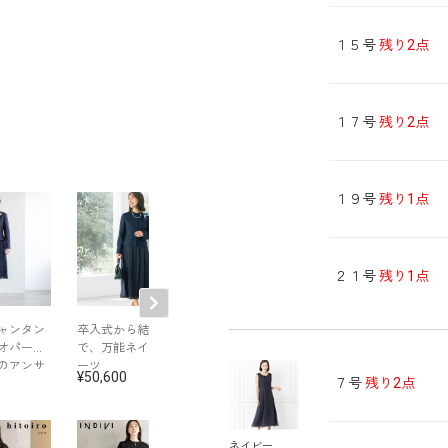
１５号
残り2点
１７号
残り2点
１９号
残り1点
２１号
残り1点
ャンタン
卒入式から結婚式ま
洗える｜シャンタン
西陣織パーティ
オパール
で、万能ネイビース
素材と花柄オパール
ッグ
のアンサ
ーツ
がポイントのアンサ
50,600
40,700
47,300
７号
残り2点
ンブル
ネイビー