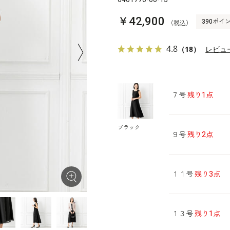
￥42,900
390ポイ
（税込）
4.8
（18）
レビュ
７号
残り1点
ブラック
９号
残り2点
１１号
残り3点
１３号
残り1点