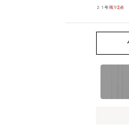
２１号
残り2点