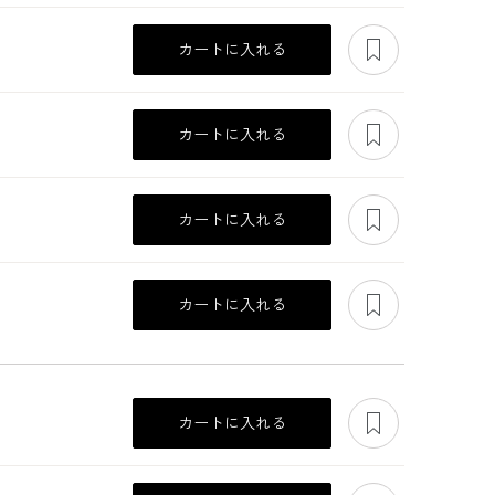
あとで見る
カートに入れる
あとで見る
カートに入れる
あとで見る
カートに入れる
あとで見る
カートに入れる
ーバ
西陣織パーティーバ
マーメイドラインの
スモークオーガンジ
ッグ
ロングスカート
ー素材の軽やかなボ
レロ
あとで見る
47,300
35,200
47,300
カートに入れる
あとで見る