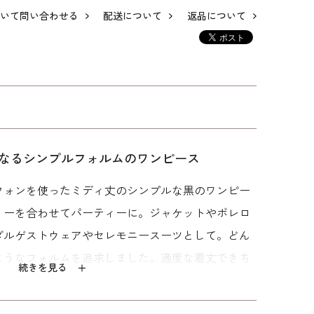
いて問い合わせる
配送について
返品について
なるシンプルフォルムのワンピース
フォンを使ったミディ丈のシンプルな黒のワンピー
リーを合わせてパーティーに。ジャケットやボレロ
ダルゲストウェアやセレモニースーツとして。どん
ようなフォルムを追求しました。適度な着丈できち
続きを見る
装っていただけるのも魅力です。
しゆったり｣パターンを使用。「標準」に比べてウエ