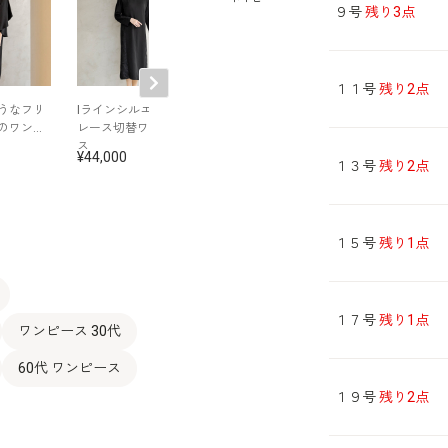
９号
残り3点
１１号
残り2点
うなフリ
Iラインシルエットの
ワッシャー素材のボ
Iラインシルエッ
のワンピ
レース切替ワンピー
レロ風ジャケット
レース切替ワン
ス
ス
44,000
42,900
44,000
１３号
残り2点
１５号
残り1点
１７号
残り1点
ワンピース 30代
60代 ワンピース
１９号
残り2点