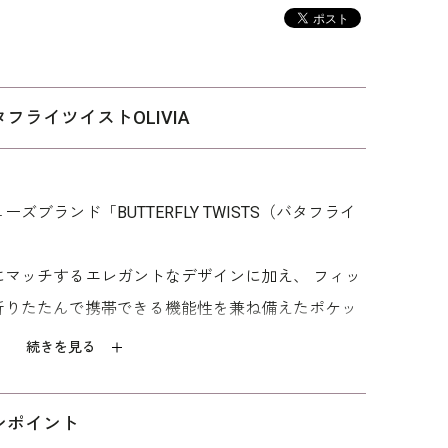
ライツイストOLIVIA
ブランド「BUTTERFLY TWISTS（バタフライ
にマッチするエレガントなデザインに加え、 フィッ
折りたたんで携帯できる機能性を兼ね備えたポケッ
続きを見る
卒業式等学校行事の室内履きとしておすすめです。
ンポイント
れた時、旅先のホテルや飛行機等での 履き替え用セ