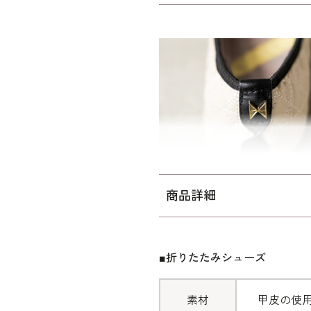
カンドシューズとしても活躍
OLIVIAはキルティングの
トに。
優しい印象のラウンドトゥに
インが特長です。
クッション性の高い6mmの
す。
商品詳細
淡いベージュとブラックのバ
ス。
■折りたたみシューズ
足元に華やかさをプラスして
です。
素材
甲皮の使