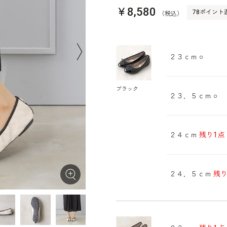
￥8,580
78ポイント
（税込）
２３ｃｍ
○
ブラック
２３．５ｃｍ
○
２４ｃｍ
残り1点
２４．５ｃｍ
残り