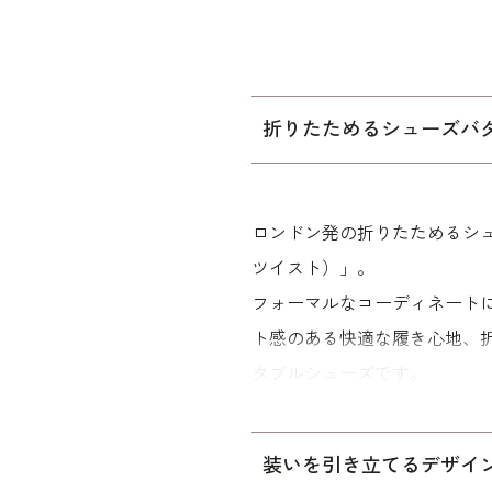
折りたためるシューズバタフ
ロンドン発の折りたためるシューズ
ツイスト）」。
フォーマルなコーディネート
ト感のある快適な履き心地、
タブルシューズです。
学校説明会や面接、入学式、
装いを引き立てるデザイ
また、ハイヒールを履いて疲