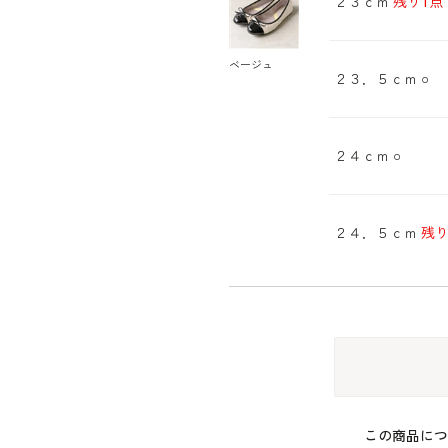
２３ｃｍ
残り1点
ベージュ
２３．５ｃｍ
○
２４ｃｍ
○
２４．５ｃｍ
残り
この商品につ