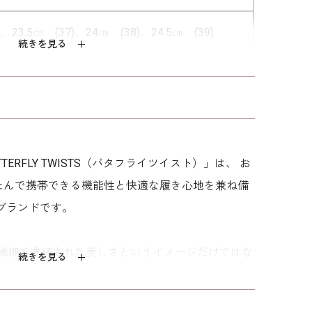
)、23.5㎝ (37)、24㎝ (38)、24.5㎝ (39)
続きを見る
：収納袋
んだ状態でのお届けになります。
着用 ワンピース：
1501331
/ ネックレス：
/ イヤリング：
5551335
/ ブローチ：
55
 バッグ：
5520311
ERFLY TWISTS（バタフライツイスト）」は、 お
たんで携帯できる機能性と快適な履き心地を兼ね備
ブランドです。
） は繊細で洗練された美しさというイメージだけではな
続きを見る
いくイメージから、 TWISTS（ツイスト）は靴が
で革新的なアイディ アを象徴しています。