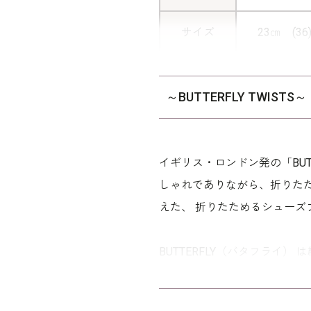
サイズ
23㎝ (36
※付属品
※中国製
～BUTTERFLY TWISTS～
※折り畳
その他
※モデル
5510335
53335
/
イギリス・ロンドン発の「BUTT
しゃれでありながら、折りた
えた、 折りたためるシューズ
BUTTERFLY（バタフライ
く、 つねに進化と変化を遂げて
折りたためるというユニーク