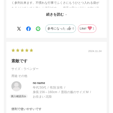
く参列出来ます。不慣れな行事でふくさにもうひとつ入れる袋が
あるだけでとても助かり便利です。一度手に取ればほかの物は使
えないと思います。この商品は高級感と品がありおすすめです。
続きを読む
購入して良かったです。
参考になった
0
Like!
1
2024.11.24
素敵です
サイズ：ラベンダー
用途
:その他
no name
年代:
50代
性別:
女性
身長:
156～160cm
普段の服のサイズ:
M
お住まい:
北陸
便利で使いやすいです