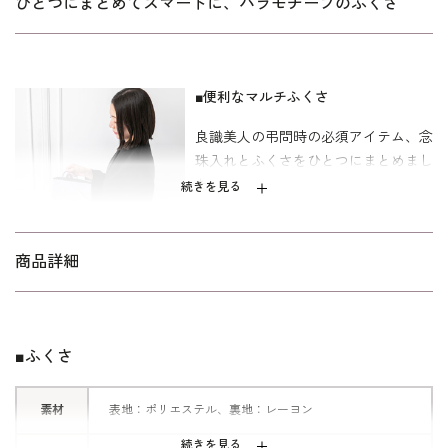
ひとつにまとめてスマートに、バラモチーフのふくさ
■便利なマルチふくさ
良識美人の弔問時の必須アイテム、念
珠入れとふくさをひとつにまとめまし
た。
続きを見る
念珠もすっぽりと納まり、飛び出し防
止のファスナーが付いた安心仕様。
慶弔両用でお使いいただけるデザイン
商品詳細
なので、お慶びの席ではアクセサリー
などの小物入れとしてもお使いいただ
けます。
■ふくさ
■立体的な織地
素材
表地：ポリエステル、裏地：レーヨン
エレガントなバラ模様を、立体的なふ
くれ織りで高級感ある雰囲気に。
続きを見る