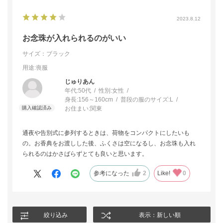
2023.8.12
お念珠が入れられるのがいい
サイズ：ブラック
用途
:喪服
じゅりあん
年代:
50代
性別:
女性
身長:
156～160cm
普段の服のサイズ:
L
お住まい:
関東
通夜や告別式に参列するときは、荷物をコンパクトにしたいも
の。お香典をお渡しした後、ふくさは空になるし、お念珠も入れ
られるのはかさばらずとても良いと思います。
参考になった
2
Like!
0
絞り込み
表示：新しい順