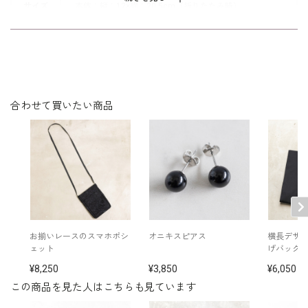
サイズ
本体：縦：12×横：20.5cm（折りたたみ時）
持った時の手触りの良さも魅力です。
慶弔両用でお使いいただける、ブラッ
※保管用の箱に入れてお届けします
その他
クとラベンダーをご用意いたしまし
※日本製
た。
合わせて買いたい商品
お揃いレースのスマホポシ
オニキスピアス
横長デザ
ェット
げバッグ
8,250
3,850
6,050
この商品を見た人はこちらも見ています