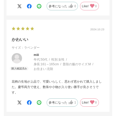
参考になった
0
Like!
0
2024.10.23
かわいい
サイズ：ラベンダー
miii
年代:
50代
性別:
女性
身長:
161～165cm
普段の服のサイズ:
M
お住まい:
北陸
花柄の生地が上品で、可愛いらしく、思わず惹かれて購入しまし
た。慶弔両方で使え、数珠や小物が入り使い勝手が良さそうで
す。
参考になった
1
Like!
0