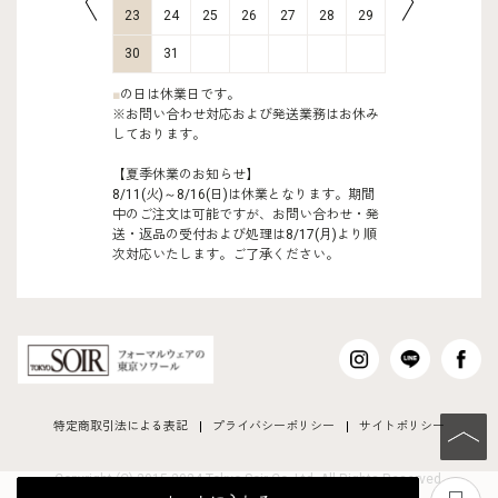
30
31
23
24
25
26
27
28
29
27
28
30
31
■
の日は休業日です。
※お問い合わせ対応および発送業務はお休み
しております。
【夏季休業のお知らせ】
8/11(火)～8/16(日)は休業となります。期間
中のご注文は可能ですが、お問い合わせ・発
送・返品の受付および処理は8/17(月)より順
次対応いたします。ご了承ください。
特定商取引法による表記
プライバシーポリシー
サイトポリシー
PAGE TO
Copyright (C) 2015-2024 Tokyo Soir Co ,Ltd. All Rights Reserved.
あ