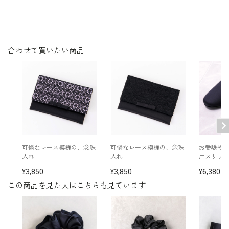
その他
日本製
合わせて買いたい商品
可憐なレース模様の、念珠
可憐なレース模様の、念珠
お受験や
入れ
入れ
用スリッ
3,850
3,850
6,380
この商品を見た人はこちらも見ています