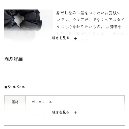
身だしなみに気をつけたいお受験シー
ンでは、ウェアだけでなくヘアスタイ
ルにも心を配りたいもの。 お辞儀を
したときに髪が乱れないよう、まとめ
続きを見る
ておくと安心ですね。
シンプルなシュシュは、シーンを選ば
ずお使いいただける便利アイテム。
商品詳細
お受験シーンだけではなく、厳かな雰
囲気漂う弔事から、普段のカジュアル
な装いにも取り入れていただけます。
ふちどりに使用したグログラン素材
■シュシュ
は、フォーマルらしい高級感が魅力。
ポニーテールやハーフアップなど、使
素材
ポリエステル
い勝手のよいベーシックなシュシュで
す。
続きを見る
サイズ
縦：9×横：9cm