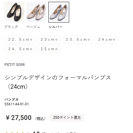
ブラック
ベージュ
シルバー
２２．５ｃｍ
○
２３ｃｍ
○
２３．５ｃｍ
○
２４ｃｍ
○
２４．５ｃｍ
○
２５ｃｍ
○
PETIT SOIR
シンプルデザインのフォーマルパンプス
（24cm）
パンプス
5561144-91-01
￥27,500
250ポイント還元
（税込）