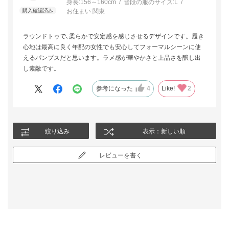
身長:
156～160cm
普段の服のサイズ:
L
お住まい:
関東
ラウンドトゥで､柔らかで安定感を感じさせるデザインです。履き
心地は最高に良く年配の女性でも安心してフォーマルシーンに使
えるパンプスだと思います。ラメ感が華やかさと上品さを醸し出
し素敵です。
参考になった
4
Like!
2
絞り込み
表示：新しい順
レビューを書く