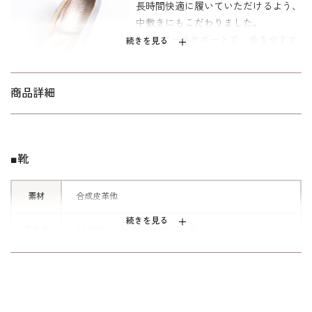
長時間快適に履いていただけるよう、
中敷きにもこだわりました。
3つのアーチサポートで、歩きやすさ
続きを見る
をサポートします。
裏面にはすべり止め加工も施しまし
た。
商品詳細
見た目のきちんと感だけではなく、履
き心地にもこだわったパンプスです。
■靴
■王道カラー
素材
合成皮革他
どんな色味のウェアにも合わせやす
い、ベージュとシルバーをご用意いた
続きを見る
サイズ
22.5cm / ヒール5cm / 4E
しました。
どちらも上品な光沢感ある素材を使用
※日本製
※保管用の箱に入れてお届けします。
した、エレガントなパンプスです。
※モデル着用 ジャケット：
6410489
、ワンピース：
6
その他
401270
コサージュ：
5502114
、ネックレス：
5512303
、バッ