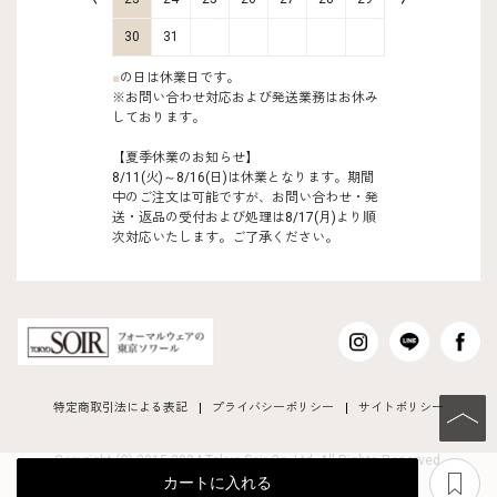
30
31
■
の日は休業日です。
※お問い合わせ対応および発送業務はお休み
しております。
【夏季休業のお知らせ】
8/11(火)～8/16(日)は休業となります。期間
中のご注文は可能ですが、お問い合わせ・発
送・返品の受付および処理は8/17(月)より順
次対応いたします。ご了承ください。
特定商取引法による表記
プライバシーポリシー
サイトポリシー
PAGE TO
Copyright (C) 2015-2024 Tokyo Soir Co ,Ltd. All Rights Reserved.
あ
カートに入れる