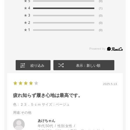
★
5
(0)
★
4
(1)
★
3
(0)
★
2
(0)
★
1
(0)
絞り込み
表示：新しい順
2025.5.13
疲れ知らず履き心地は最高です。
色：２３．５ｃｍ
サイズ：ベージュ
用途
:その他
あけちゃん
年代:
50代
性別:
女性