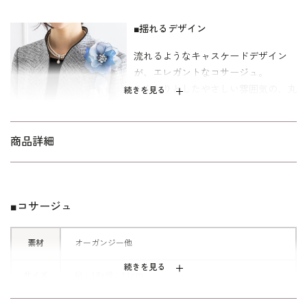
■揺れるデザイン
流れるようなキャスケードデザイン
が、エレガントなコサージュ。
ふんわりとしたやさしい雰囲気の、丸
続きを見る
みのあるデザインに仕上げました。。
■エレガントカラー
商品詳細
エレガントなローズと、クールなブル
ーをご用意いたしました。
どちらも穏やかな、コーディネートし
■コサージュ
すいカラーリングです。
素材
オーガンジー他
続きを見る
サイズ
縦：18×横：11cm