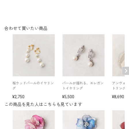
※日本製
※保管用のケースに入れてお届けします。
※手作り品のため、1点1点表情が異なる場合もございま
す。
※モデル着用 スーツ：
7803802
/ ネックレス：
55
その他
14910
/ イヤリング：
5552454
/ バッグ：
56234
合わせて買いたい商品
03
ジャケット：
1410906
/ スカート：
1405810
/ ネ
ックレス：
551985
/ イヤリング：
5551805
/ バ
ッグ：
5522915
桜ウッドパールのイヤリン
パールが揺れる、エレガン
アンヴォ
グ
トイヤリング
トリング
2,750
5,500
8,690
この商品を見た人はこちらも見ています