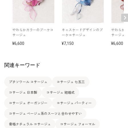
わらかカラーのブーケコ
キャスケードデザインのブ
わらかカ
サージュ
ーケコサージュ
サージュ
6,600
7,150
6,600
関連キーワード
プチソワール コサージュ
コサージュ 七五三
コサージュ 日本製
コサージュ 結婚式
コサージュ オーガンジー
コサージュ パーティー
コサージュ ベージュ系のスーツと合わせやすい
骨格ナチュラル コサージュ
コサージュ フォーマル