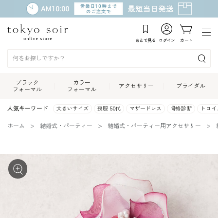
あとで見る
ログイン
カート
ブラック
カラー
アクセサリー
ブライダル
フォーマル
フォーマル
人気キーワード
大きいサイズ
喪服 50代
マザードレス
骨格診断
トロイ
ホーム
結婚式・パーティー
結婚式・パーティー用アクセサリー