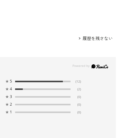
ト：
4810505
、 スカート：
1405810
、 ネックレ
810
、 イヤリング：
5552454
、 バッグ：
55222
用（パープル）
ト：
6410489
、 ワンピース：
6401596
、 ネック
履歴を残さない
0931
、 イヤリング：
5552454
、 バッグ：
5522
★
5
(12)
★
4
(2)
★
3
(0)
★
2
(0)
★
1
(0)