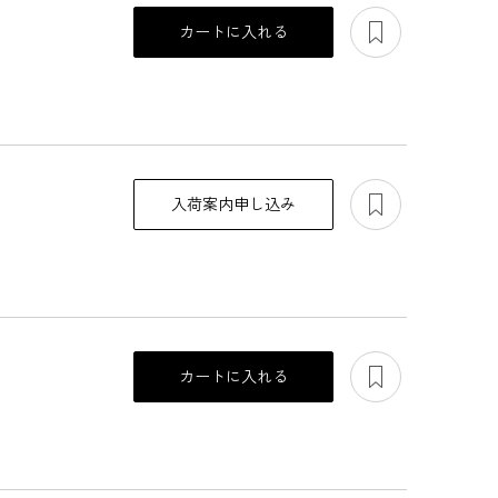
あとで見る
カートに入れる
あとで見る
入荷案内申し込み
あとで見る
リミ
スライダーで調節可
セレモニーに、ナチ
ピンドットプリント
カートに入れる
能、アレンジパール
ュラルコサージュ
のワンピース
ネックレス
8,800
11,000
13,200