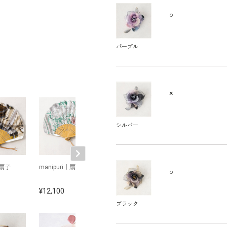
○
パープル
×
シルバー
｜扇子
manipuri｜扇子
スモーキーカラー
エレガントなト
○
の、ブーケコサージ
ングコサージュ
ュ
12,100
7,150
7,700
ブラック