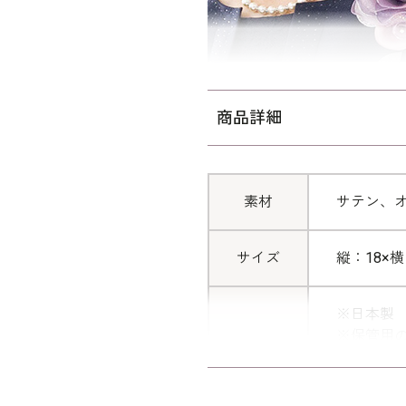
商品詳細
素材
サテン、
サイズ
縦：18×横
※日本製
※保管用
※手作り
す。
※モデル