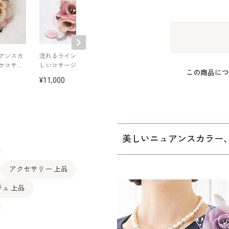
アンスカ
流れるラインのやさ
スパンコールが華
華やかな雰囲気
ケコサー
しいコサージュ
か、胡蝶蘭コサージ
ーケコサージュ
この商品につ
ュ
11,000
11,000
11,000
美しいニュアンスカラー
アクセサリー 上品
ュ 上品