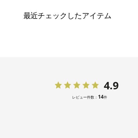
ジャケッ
その他
ス：
5519
最近チェックしたアイテム
02
モデル着
ジャケッ
レス：
551
202
4.9
14
レビュー件数：
件