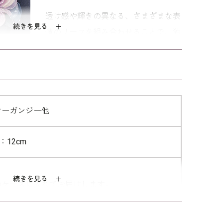
透け感や輝きの異なる、さまざまな表
続きを見る
情のリーフを組み合わせることで、独
特な雰囲気に仕上げました。
■雅を感じるカラーリング
シックなベージュ、エレガントなパー
プル、クールなネイビー、スタイリッ
オーガンジー他
シュなモーブブラック、 ラグジュア
：12cm
リーなブラックゴールドをご用意。
大人の女性のしとやかさを感じるカラ
ーリングにこだわりました。
続きを見る
のケースに入れてお届けします。
品のため、1点1点表情が異なる場合もございま
着用（ブラック）