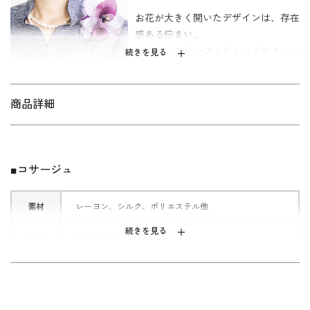
お花が大きく開いたデザインは、存在
感ある佇まい。
シルバーのリーフトリミングやスパン
続きを見る
コール、ビーズ、パールなど、 さま
ざまな素材を組み合わせ、落ち着いた
色味ながら華やかに仕上げました。
商品詳細
■シックなカラーリング
洗練されたネイビーブルーと艶やかな
■コサージュ
なパープルワインをご用意いたしまし
た。
素材
レーヨン、シルク、ポリエステル他
どちらも同系色の濃淡でまとめている
ので、コーディネートしやすく、お洋
続きを見る
サイズ
縦：19×横：12cm
服を引き立てます。
※日本製
※保管用のケースに入れてお届けします。
※手作り品のため、1点1点表情が異なる場合もございま
す。