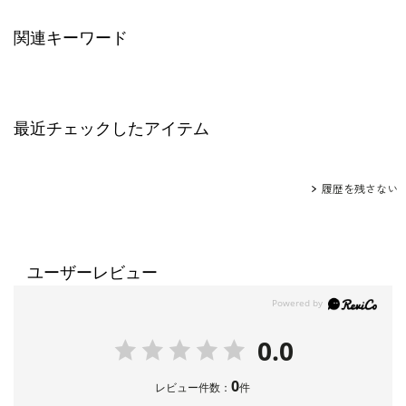
※モデル着用
その他
<ネイビー>ジャケット：
4810100
/ ワンピース：
48
関連キーワード
01101
/ ネックレス：
5510931
/ イヤリング：
5
551103
<パープル>ジャケット：
1410113
/ ワンピース：
64
01770
/ ネックレス：
5519810
/ イヤリング：
5
552454
/ バッグ：
5520115
最近チェックしたアイテム
履歴を残さない
ユーザーレビュー
0.0
0
レビュー件数：
件